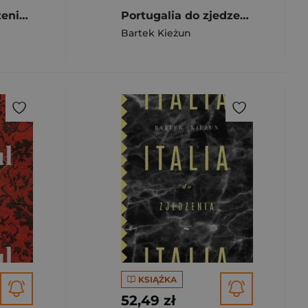
Stambuł do zjedzenia wyd. 2025
Portugalia do zjedzenia wyd.3
Bartek Kieżun
KSIĄŻKA
52,49 zł