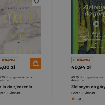
KSIĄŻKA
KSIĄŻKA
5,00 zł
40,94 zł
,99 zł
49,99 zł
- sugerowana cena
- sugerowana cen
aliczna
detaliczna
talia do zjedzenia
rtek Kieżun
Bartek Kieżun
9,0 (1)