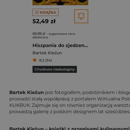
KSIĄŻKA
52,49 zł
69,99 zł
- sugerowana cena
detaliczna
Hiszpania do zjedzenia
Bartek Kieżun
8,2 (34)
Chwilowo niedostępny
Bartek Kieżun
jest fotografem, podróżnikiem i blog
prowadzi stałą współpracę z portalem Wirtualna Pol
KUKBUK. Zajmuje się on również organizacją warszt
prowadzą galerię z polskim designem lat sześćdzies
Bartek Kieżun – książki z przepisami kulinarnymi