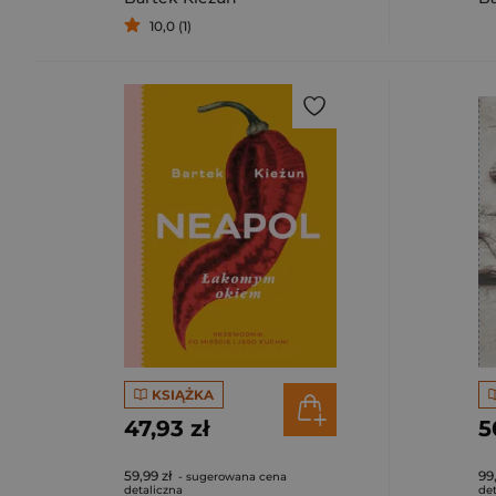
10,0 (1)
KSIĄŻKA
47,93 zł
5
59,99 zł
99
- sugerowana cena
detaliczna
det