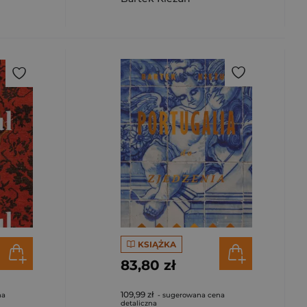
KSIĄŻKA
83,80 zł
109,99 zł
na
- sugerowana cena
detaliczna