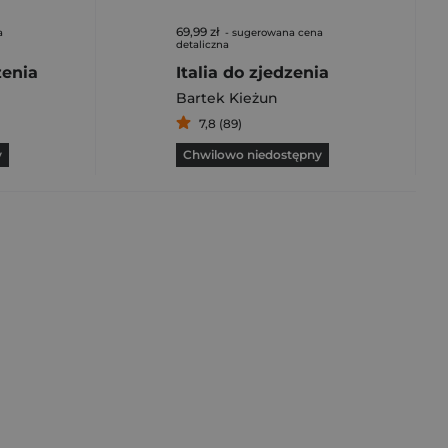
69,99 zł
a
- sugerowana cena
detaliczna
zenia
Italia do zjedzenia
Bartek Kieżun
7,8 (89)
y
Chwilowo niedostępny