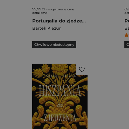
99,99 zł
69
- sugerowana cena
detaliczna
det
Portugalia do zjedzenia
Bartek Kieżun
Ba
Chwilowo niedostępny
C