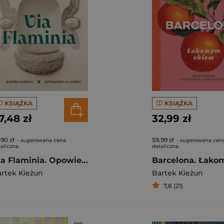
KSIĄŻKA
KSIĄŻKA
7,48 zł
32,99 zł
,90 zł
59,99 zł
- sugerowana cena
- sugerowana cen
aliczna
detaliczna
Via Flaminia. Opowieści z Umbrii
tłomiej
rtek Kieżun
Bartek Kieżun
7,8 (21)