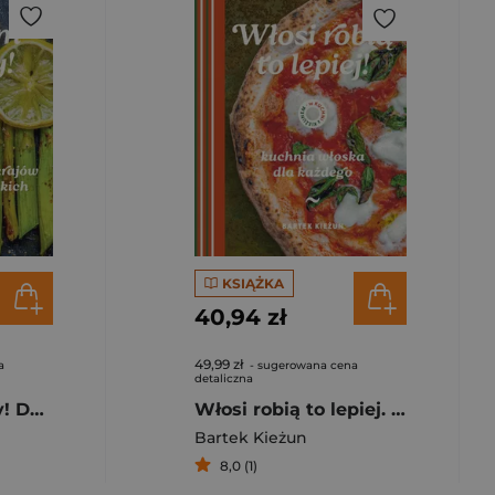
KSIĄŻKA
40,94 zł
49,99 zł
a
- sugerowana cena
detaliczna
Zielonym do góry! Dania wegetariańskie z krajów śródziemnomorskich. W kuchni z Kieżunem
Włosi robią to lepiej. Kuchnia włoska dla każdego. W kuchni z Kieżunem
Bartek Kieżun
8,0 (1)