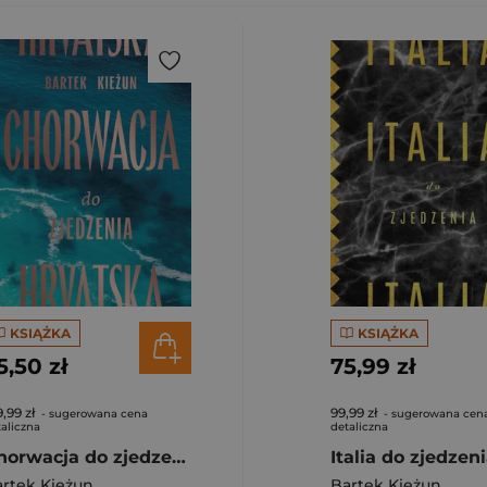
KSIĄŻKA
KSIĄŻKA
5,50 zł
75,99 zł
,99 zł
99,99 zł
- sugerowana cena
- sugerowana cen
aliczna
detaliczna
Chorwacja do zjedzenia wyd. 2024
Italia do zjedzen
rtek Kieżun
Bartek Kieżun