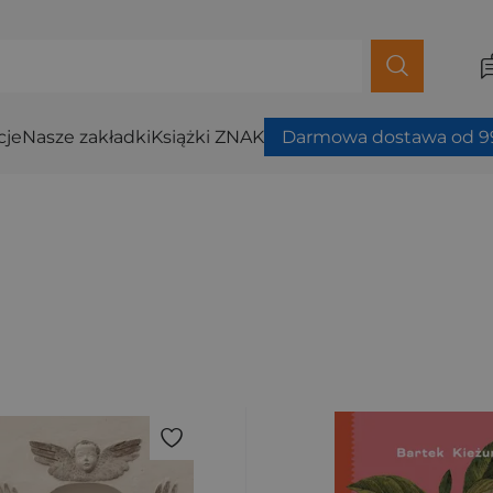
cje
Nasze zakładki
Książki ZNAK
Darmowa dostawa od 99