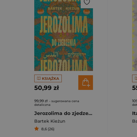
KSIĄŻKA
50,99 zł
5
99,99 zł
109
- sugerowana cena
detaliczna
det
Jerozolima do zjedzenia
I
Bartek Kieżun
Ba
8,6 (26)