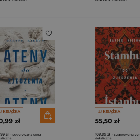
KSIĄŻKA
KSIĄŻKA
0,99 zł
55,50 zł
,99 zł
109,99 zł
- sugerowana cena
- sugerowana ce
aliczna
detaliczna