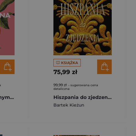
KSIĄŻKA
75,99 zł
99,99 zł
a
- sugerowana cena
detaliczna
Barcelona. Łakomym okiem. Przewodnik po mieście i jego kuchni
Hiszpania do zjedzenia
Bartek Kieżun