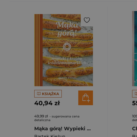
KSIĄŻKA
40,94 zł
5
49,99 zł
109
- sugerowana cena
detaliczna
det
Mąka górą! Wypieki z krajów śródziemnomorskich. W kuchni z Kieżunem
Bartek Kieżun
Ba