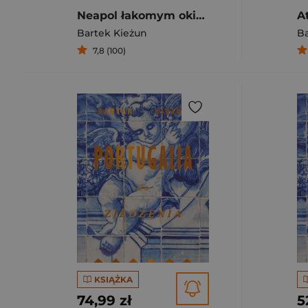
Neapol łakomym okiem. Przewodnik po mieście i jego kuchni
A
Bartek Kieżun
Ba
7,8 (100)
KSIĄŻKA
74,99 zł
5