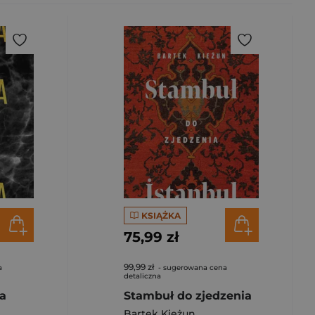
KSIĄŻKA
75,99 zł
99,99 zł
a
- sugerowana cena
detaliczna
ia
Stambuł do zjedzenia
Bartek Kieżun