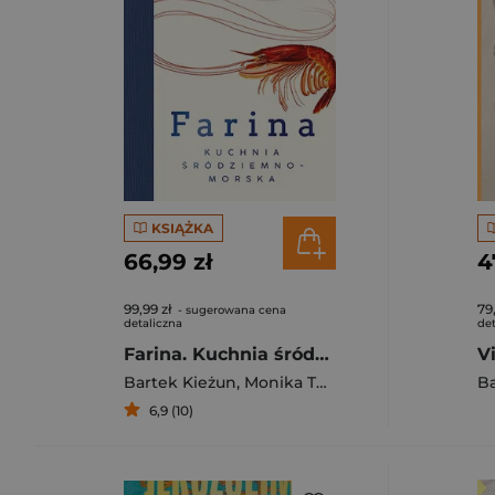
KSIĄŻKA
66,99 zł
4
99,99 zł
79
- sugerowana cena
detaliczna
det
Farina. Kuchnia śródziemnomorska
Bartek Kieżun
,
Monika Turasiewicz
,
Kieżun Bar
Ba
6,9 (10)