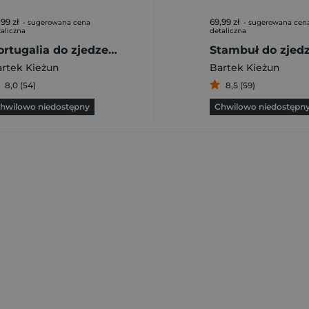
,99 zł
69,99 zł
- sugerowana cena
- sugerowana cen
aliczna
detaliczna
Portugalia do zjedzenia
Stambuł do zjed
rtek Kieżun
Bartek Kieżun
8,0 (54)
8,5 (59)
hwilowo niedostępny
Chwilowo niedostępn