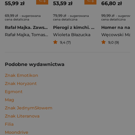
55,99 zł
53,59 zł
66,80 zł
69,99 zł
79,99 zł
99,99 zł
- sugerowana
- sugerowana
- sugerowa
cena detaliczna
cena detaliczna
cena detaliczna
Rafał Majka. Zawsze z przodu. Rozmawia Tomasz Kalemba - książka z autografem
Pierogi z kimchi. Moje ulubione azjatyckie przepisy
Rafał Majka
,
Tomasz Kalemba
Wioleta Błazucka
Węcowski Mar
9,4 (7)
9,0 (9)
Podobne wydawnictwa
Znak Emotikon
Znak Horyzont
Egmont
Mag
Znak JednymSłowem
Znak Literanova
Filia
Moondrive