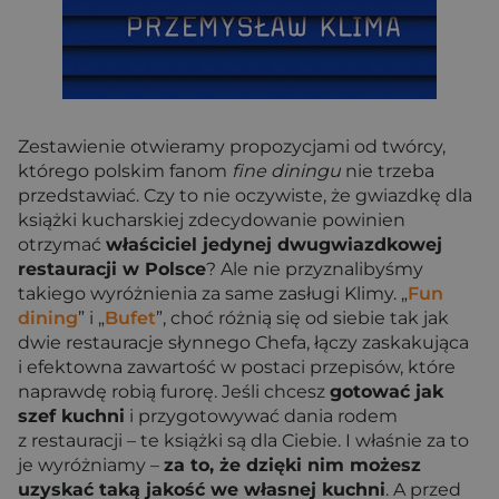
Zestawienie otwieramy propozycjami od twórcy,
którego polskim fanom
fine diningu
nie trzeba
przedstawiać. Czy to nie oczywiste, że gwiazdkę dla
książki kucharskiej zdecydowanie powinien
otrzymać
właściciel jedynej dwugwiazdkowej
restauracji w Polsce
? Ale nie przyznalibyśmy
takiego wyróżnienia za same zasługi Klimy. „
Fun
dining
” i „
Bufet
”, choć różnią się od siebie tak jak
dwie restauracje słynnego Chefa, łączy zaskakująca
i efektowna zawartość w postaci przepisów, które
naprawdę robią furorę. Jeśli chcesz
gotować jak
szef kuchni
i przygotowywać dania rodem
z restauracji – te książki są dla Ciebie. I właśnie za to
je wyróżniamy –
za to, że dzięki nim możesz
uzyskać taką jakość we własnej kuchni
. A przed