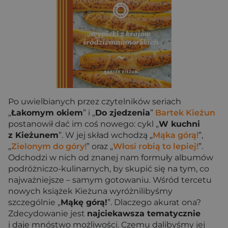
Po uwielbianych przez czytelników seriach
„
Łakomym okiem
” i „
Do zjedzenia
”
Bartek Kieżun
postanowił dać im coś nowego: cykl „
W kuchni
z Kieżunem
”. W jej skład wchodzą „
Mąka górą!
”,
„
Zielonym do góry!
” oraz „
Włosi robią to lepiej!
”.
Odchodzi w nich od znanej nam formuły albumów
podróżniczo-kulinarnych, by skupić się na tym, co
najważniejsze – samym gotowaniu. Wśród tercetu
nowych książek Kieżuna wyróżnilibyśmy
szczególnie „
Mąkę górą!
”. Dlaczego akurat ona?
Zdecydowanie jest
najciekawsza tematycznie
i daje mnóstwo możliwości. Czemu dalibyśmy jej