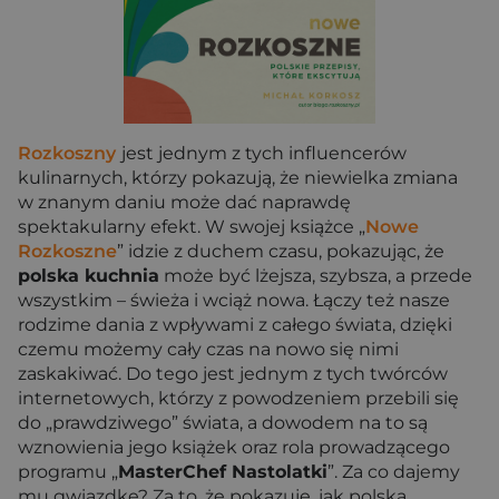
Rozkoszny
jest jednym z tych influencerów
kulinarnych, którzy pokazują, że niewielka zmiana
w znanym daniu może dać naprawdę
spektakularny efekt. W swojej książce „
Nowe
Rozkoszne
” idzie z duchem czasu, pokazując, że
polska kuchnia
może być lżejsza, szybsza, a przede
wszystkim – świeża i wciąż nowa. Łączy też nasze
rodzime dania z wpływami z całego świata, dzięki
czemu możemy cały czas na nowo się nimi
zaskakiwać. Do tego jest jednym z tych twórców
internetowych, którzy z powodzeniem przebili się
do „prawdziwego” świata, a dowodem na to są
wznowienia jego książek oraz rola prowadzącego
programu „
MasterChef Nastolatki
”. Za co dajemy
mu gwiazdkę? Za to, że pokazuje, jak polska