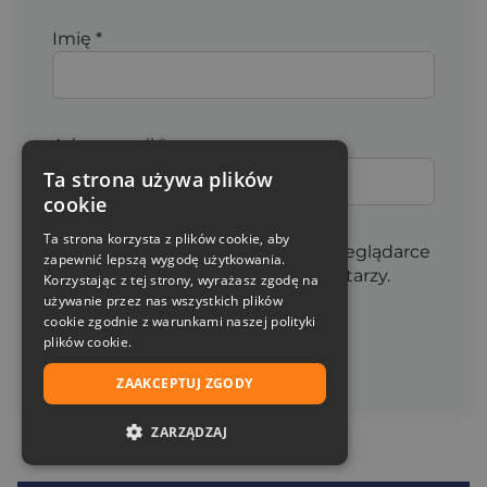
Imię
*
Adres email
*
Ta strona używa plików
cookie
Ta strona korzysta z plików cookie, aby
Zapamiętaj moje dane w tej przeglądarce
zapewnić lepszą wygodę użytkowania.
podczas pisania kolejnych komentarzy.
Korzystając z tej strony, wyrażasz zgodę na
używanie przez nas wszystkich plików
cookie zgodnie z warunkami naszej polityki
plików cookie.
ZAAKCEPTUJ ZGODY
ZARZĄDZAJ
NIEZBĘDNE