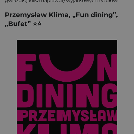
gwiazdką kilka naprawdę wyjątkowych tytułów!
Przemysław Klima, „Fun dining”,
„Bufet” ⭐⭐