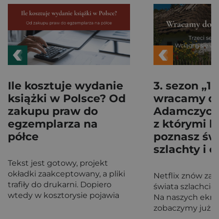
Ile kosztuje wydanie
3. sezon „16
książki w Polsce? Od
wracamy d
zakupu praw do
Adamczychy
egzemplarza na
z którymi le
półce
poznasz św
szlachty i 
Tekst jest gotowy, projekt
okładki zaakceptowany, a pliki
Netflix znów zab
trafiły do drukarni. Dopiero
świata szlachcic
wtedy w kosztorysie pojawia
Na naszych ekra
się tysiąc fizycznych
zobaczymy już tr
egzemplarzy. Zanim jednak
serialu „1670”. 