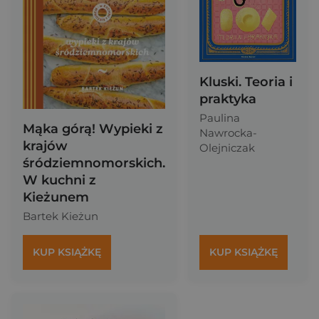
Kluski. Teoria i
praktyka
Paulina
Mąka górą! Wypieki z
Nawrocka-
krajów
Olejniczak
śródziemnomorskich.
W kuchni z
Kieżunem
Bartek Kieżun
KUP KSIĄŻKĘ
KUP KSIĄŻKĘ