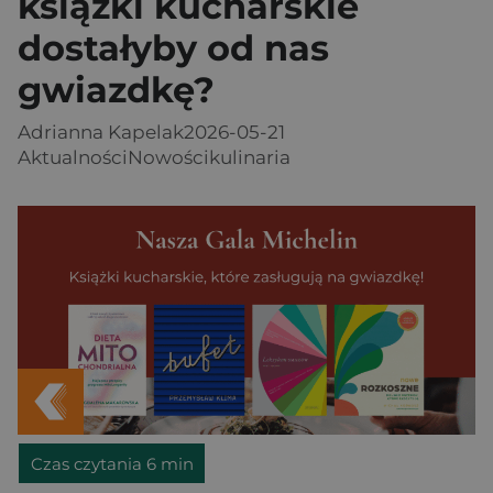
książki kucharskie
dostałyby od nas
gwiazdkę?
Adrianna Kapelak
2026-05-21
Aktualności
Nowości
kulinaria