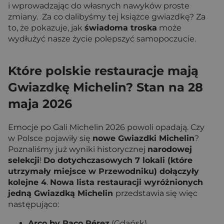
i wprowadzając do własnych nawyków proste
zmiany. Za co dalibyśmy tej książce gwiazdkę? Za
to, że pokazuje, jak
świadoma troska
może
wydłużyć nasze życie polepszyć samopoczucie.
Które polskie restauracje mają
Gwiazdkę Michelin? Stan na 28
maja 2026
Emocje po Gali Michelin 2026 powoli opadają. Czy
w Polsce pojawiły się
nowe Gwiazdki Michelin
?
Poznaliśmy już wyniki historycznej
narodowej
selekcji
!
Do dotychczasowych 7 lokali (które
utrzymały miejsce w Przewodniku) dołączyły
kolejne 4
.
Nowa lista restauracji wyróżnionych
jedną Gwiazdką Michelin
przedstawia się więc
następująco:
Arco by Paco Pérez
(Gdańsk)