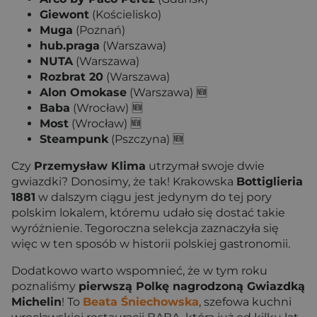
Giewont
(Kościelisko)
Muga
(Poznań)
hub.praga
(Warszawa)
NUTA
(Warszawa)
Rozbrat 20
(Warszawa)
Alon Omokase
(Warszawa) 🆕
Baba
(Wrocław) 🆕
Most
(Wrocław) 🆕
Steampunk
(Pszczyna) 🆕
Czy
Przemysław Klima
utrzymał swoje dwie
gwiazdki? Donosimy, że tak! Krakowska
Bottiglieria
1881
w dalszym ciągu jest jedynym do tej pory
polskim lokalem, któremu udało się dostać takie
wyróżnienie. Tegoroczna selekcja zaznaczyła się
więc w ten sposób w historii polskiej gastronomii.
Dodatkowo warto wspomnieć, że w tym roku
poznaliśmy
pierwszą Polkę nagrodzoną Gwiazdką
Michelin
! To
Beata Śniechowska
, szefowa kuchni