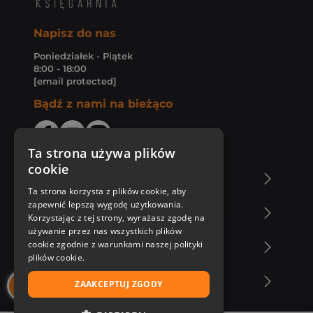
Napisz do nas
Poniedziałek - Piątek
8:00 - 18:00
[email protected]
Bądź z nami na bieżąco
Ta strona używa plików
cookie
O Księgarni Znak
Ta strona korzysta z plików cookie, aby
zapewnić lepszą wygodę użytkowania.
Zakupy u nas
Korzystając z tej strony, wyrażasz zgodę na
używanie przez nas wszystkich plików
cookie zgodnie z warunkami naszej polityki
Nasza oferta
plików cookie.
Nasi autorzy
ZAAKCEPTUJ ZGODY