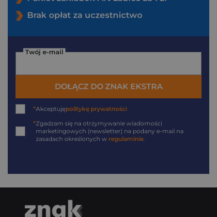
Brak opłat za uczestnictwo
Twój e-mail
DOŁĄCZ DO ZNAK EKSTRA
*
Akceptuję
politykę prywatności
*
Zgadzam się na otrzymywanie wiadomości
marketingowych (newsletter) na podany
e-mail
na
zasadach określonych w
regulaminie
.