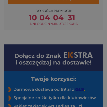
DO KOŃCA PROMOCJI:
10
04
04
31
DNI
GODZINY
MINUTY
SEKUND
Dołącz do
Znak
i oszczędzaj na dostawie!
Twoje korzyści:
Darmowa dostawa od 99 zł z
Specjalne zniżki tylko dla klubowiczów
Pakiet zakładek Art Ladies za 1 zł