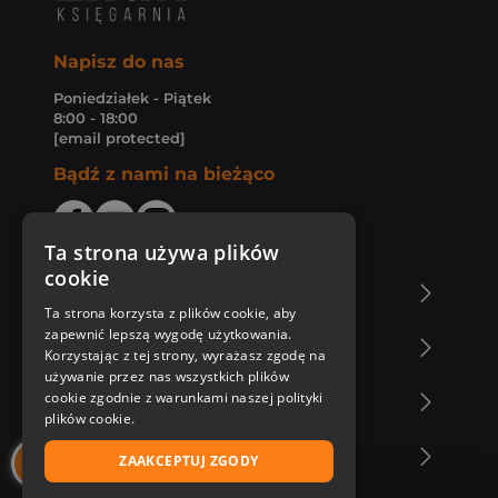
Napisz do nas
Poniedziałek - Piątek
8:00 - 18:00
[email protected]
Bądź z nami na bieżąco
Ta strona używa plików
cookie
O Księgarni Znak
Ta strona korzysta z plików cookie, aby
zapewnić lepszą wygodę użytkowania.
Zakupy u nas
Korzystając z tej strony, wyrażasz zgodę na
używanie przez nas wszystkich plików
cookie zgodnie z warunkami naszej polityki
Nasza oferta
plików cookie.
Nasi autorzy
ZAAKCEPTUJ ZGODY