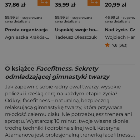
37,86 zł
35,99 zł
20,99 zł
59,99 zł
59,99 zł
46,99 zł
- sugerowana
- sugerowana
- sugerowa
cena detaliczna
cena detaliczna
cena detaliczna
Prosta organizacja
Uspokój swoje hormony
Agnieszka Krakós-Gorący
Tadeusz Oleszczuk
Wojciech Harpu
7,8 (363)
O książce
Facefitness. Sekrety
odmładzającej gimnastyki twarzy
Jak zapewnić sobie ładny owal twarzy, wysokie
policzki i rześką cerę na każdym etapie życia?
Odkryj facefitness – naturalną, bezpieczną,
relaksującą gimnastykę twarzy, która przywraca
młodość całemu ciału. Nie potrzebujesz trenera ani
sprzętu. Wystarczą: 10 minut, twoje własne dłonie,
trochę techniki i odrobina silnej woli. Kateryna
Atamanova jest profesjonalną trenerką facefitnessu,