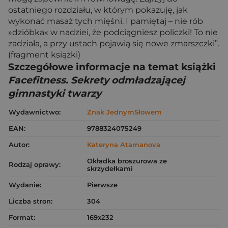
ostatniego rozdziału, w którym pokazuję, jak
wykonać masaż tych mięśni. I pamiętaj – nie rób
»dzióbka« w nadziei, że podciągniesz policzki! To nie
zadziała, a przy ustach pojawią się nowe zmarszczki”.
(fragment książki)
Szczegółowe informacje na temat książki
Facefitness. Sekrety odmładzającej
gimnastyki twarzy
Wydawnictwo:
Znak JednymSłowem
EAN:
9788324075249
Autor:
Kateryna Atamanova
Okładka broszurowa ze
Rodzaj oprawy:
skrzydełkami
Wydanie:
Pierwsze
Liczba stron:
304
Format:
169x232