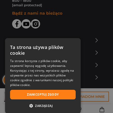
8:00 - 18:00
[email protected]
Bądź z nami na bieżąco
O Księgarni Znak
Ta strona używa plików
cookie
Zakupy u nas
Ta strona korzysta z plików cookie, aby
Nasza oferta
zapewnić lepszą wygodę użytkowania.
Korzystając z tej strony, wyrażasz zgodę na
używanie przez nas wszystkich plików
Nasi autorzy
cookie zgodnie z warunkami naszej polityki
plików cookie.
ZAAKCEPTUJ ZGODY
44,99 zł
POWIADOM MNIE
ZARZĄDZAJ