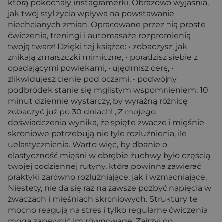
którą pokochały instagramerki. Obrazowo wyjaśnia,
jak twój styl życia wpływa na powstawanie
niechcianych zmian. Opracowane przez nią proste
ćwiczenia, treningi i automasaże rozpromienią
twoją twarz! Dzięki tej książce: • zobaczysz, jak
znikają zmarszczki mimiczne, • poradzisz siebie z
opadającymi powiekami, • ujędrnisz cerę, •
zlikwidujesz cienie pod oczami, • podwójny
podbródek stanie się mglistym wspomnieniem. 10
minut dziennie wystarczy, by wyraźną różnicę
zobaczyć już po 30 dniach! „Z mojego
doświadczenia wynika, że spięte żwacze i mięśnie
skroniowe potrzebują nie tyle rozluźnienia, ile
uelastycznienia. Warto więc, by dbanie o
elastyczność mięśni w obrębie żuchwy było częścią
twojej codziennej rutyny, która powinna zawierać
praktyki zarówno rozluźniające, jak i wzmacniające.
Niestety, nie da się raz na zawsze pozbyć napięcia w
żwaczach i mięśniach skroniowych. Struktury te
mocno reagują na stres i tylko regularne ćwiczenia
mogą zapewnić im równowagę. Zajrzyj do