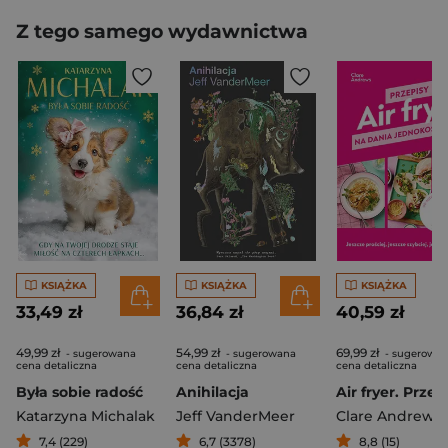
Z tego samego wydawnictwa
KSIĄŻKA
KSIĄŻKA
KSIĄŻKA
33,49 zł
36,84 zł
40,59 zł
49,99 zł
54,99 zł
69,99 zł
- sugerowana
- sugerowana
- sugerowa
cena detaliczna
cena detaliczna
cena detaliczna
Była sobie radość
Anihilacja
Katarzyna Michalak
Jeff VanderMeer
Clare Andrews
7,4 (229)
6,7 (3378)
8,8 (15)