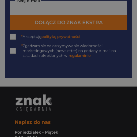
Twój e-mail
DOŁĄCZ DO ZNAK EKSTRA
*
Akceptuję
politykę prywatności
*
Zgadzam się na otrzymywanie wiadomości
marketingowych (newsletter) na podany
e-mail
na
zasadach określonych w
regulaminie
.
Napisz do nas
Poniedziałek - Piątek