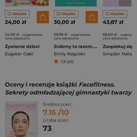
KSIĄŻKA
KSIĄŻKA
KSIĄŻKA
24,00 zł
30,00 zł
43,87 zł
24,00 zł
59,99 zł
69,00 zł
- sugerowana
- sugerowana
- sugerowa
cena detaliczna
cena detaliczna
cena detaliczna
Żywienie dzieci
Zróbmy to razem. Czyli jak zadbać o dobry seks w długoletnich związkach
Eugster Gabi
Emily Nagoski
Smęder Natalia
7,3 (20)
Oceny i recenzje książki
Facefitness.
Sekrety odmładzającej gimnastyki twarzy
Średnia ocen:
7.15
/10
Liczba ocen:
73