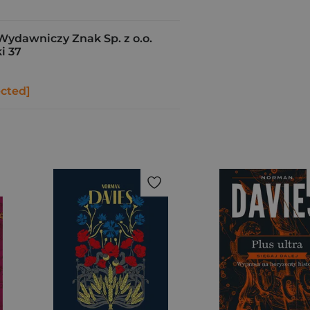
Wydawniczy Znak Sp. z o.o.
i 37
ected]