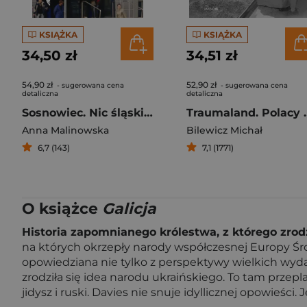
KSIĄŻKA
KSIĄŻKA
34,50 zł
34,51 zł
54,90 zł
52,90 zł
- sugerowana cena
- sugerowana cena
detaliczna
detaliczna
Sosnowiec. Nic śląskiego
Traumaland. Pol
Anna Malinowska
Bilewicz Michał
6,7 (143)
7,1 (1771)
O książce
Galicja
Historia zapomnianego królestwa, z którego zrodz
na których okrzepły narody współczesnej Europy Środk
opowiedziana nie tylko z perspektywy wielkich wyd
zrodziła się idea narodu ukraińskiego. To tam przepl
jidysz i ruski. Davies nie snuje idyllicznej opowieści. 