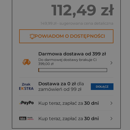
112,49 zł
149,99 zł
- sugerowana cena detaliczna
POWIADOM O DOSTĘPNOŚCI
Darmowa dostawa od 399 zł
Do darmowej dostawy brakuje Ci
399,00 zł
Dostawa za 0 zł
dla
DOŁĄCZ
zamówień od 99 zł
Kup teraz, zapłać za
30 dni
Kup teraz, zapłać za
30 dni