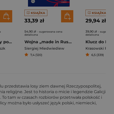
KSIĄŻKA
KSIĄŻKA
33,39 zł
29,94 zł
54,90 zł
39,90 zł
a
- sugerowana cena
- sugerowa
detaliczna
detaliczna
Kamienie musiały polecieć Wymazywana przeszłość Podlasia
Wojna „made in Russia”
szk
Siergiej Miedwiediew
Krasowski Robe
7,4 (120)
6,5 (339)
 przedstawia losy ziem dawnej Rzeczypospolitej,
ligijne. Jest to historia o micie i legendzie Galicji
 To tam w czasach rozbiorów przetrwała polskość i
licy można było usłyszeć język polski, niemiecki,