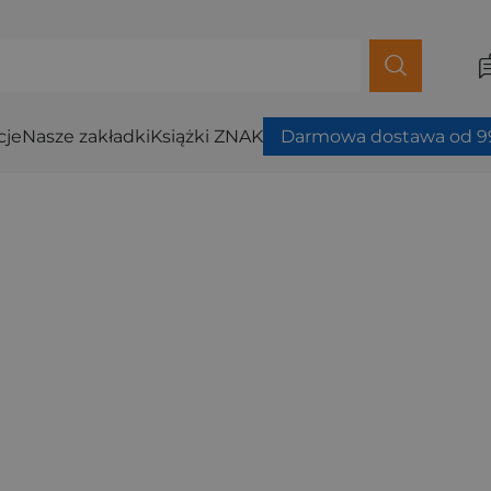
cje
Nasze zakładki
Książki ZNAK
Darmowa dostawa od 99