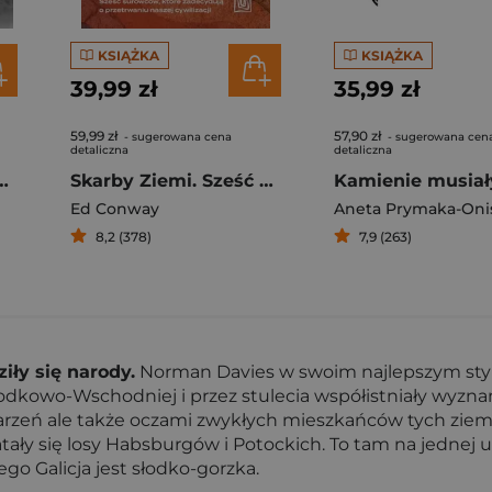
KSIĄŻKA
KSIĄŻKA
39,99 zł
35,99 zł
59,99 zł
57,90 zł
- sugerowana cena
- sugerowana cen
detaliczna
detaliczna
acy w cieniu przeszłości.
Skarby Ziemi. Sześć surowców, które zadecydują o przetrwaniu naszej cywilizacji
Ed Conway
Aneta Prymaka-Oni
8,2 (378)
7,9 (263)
iły się narody.
Norman Davies w swoim najlepszym stylu
owo-Wschodniej i przez stulecia współistniały wyznania re
arzeń ale także oczami zwykłych mieszkańców tych ziem.
atały się losy Habsburgów i Potockich. To tam na jednej u
Jego Galicja jest słodko-gorzka.