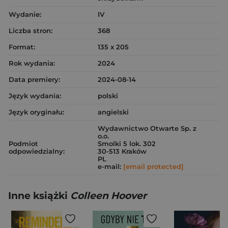
Wydanie:
IV
Liczba stron:
368
Format:
135 x 205
Rok wydania:
2024
Data premiery:
2024-08-14
Język wydania:
polski
Język oryginału:
angielski
Wydawnictwo Otwarte Sp. z
o.o.
Podmiot
Smolki 5 lok. 302
odpowiedzialny:
30-513 Kraków
PL
e-mail:
[email protected]
Inne książki
Colleen Hoover