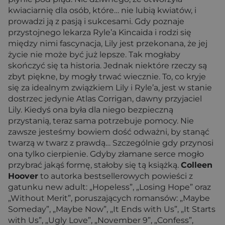
kwiaciarnię dla osób, które… nie lubią kwiatów, i
prowadzi ją z pasją i sukcesami. Gdy poznaje
przystojnego lekarza Ryle’a Kincaida i rodzi się
między nimi fascynacja, Lily jest przekonana, że jej
życie nie może być już lepsze. Tak mogłaby
skończyć się ta historia. Jednak niektóre rzeczy są
zbyt piękne, by mogły trwać wiecznie. To, co kryje
się za idealnym związkiem Lily i Ryle’a, jest w stanie
dostrzec jedynie Atlas Corrigan, dawny przyjaciel
Lily. Kiedyś ona była dla niego bezpieczną
przystanią, teraz sama potrzebuje pomocy. Nie
zawsze jesteśmy bowiem dość odważni, by stanąć
twarzą w twarz z prawdą… Szczególnie gdy przynosi
ona tylko cierpienie. Gdyby złamane serce mogło
przybrać jakąś formę, stałoby się tą książką.
Colleen
Hoover
to autorka bestsellerowych powieści z
gatunku new adult: „Hopeless”, „Losing Hope” oraz
„Without Merit”, poruszających romansów: „Maybe
Someday”, „Maybe Now”, „It Ends with Us”, „It Starts
with Us”, „Ugly Love”, „November 9”, „Confess”,