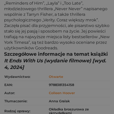
„Reminders of Him”, „Layla” i „Too Late”,
młodzieżowego thrillera „Never Never” napisanego
wspólnie z Tarryn Fisher, a także thrillera
psychologicznego „Verity. Coraz większy mrok”.
Zaczęła pisać dla przyjemności, ale pisarstwo szybko
stało się jej pasją i sposobem na życie. Jej powieści
trafiają na najwyższe miejsca listy bestsellerów „New
York Timesa”, są też bardzo wysoko oceniane przez
użytkowników Goodreads.
Szczegółowe informacje na temat książki
It Ends With Us (wydanie filmowe) [wyd.
4, 2024]
Wydawnictwo:
Otwarte
EAN:
9788381354158
Autor:
Colleen Hoover
Tłumaczenie:
Anna Gralak
Okładka broszurowa ze
Rodzaj oprawy:
skrzydełkami