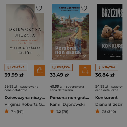
KSIĄŻKA
KSIĄŻKA
KSIĄŻKA
39,99 zł
33,49 zł
36,84 zł
59,99 zł
49,99 zł
54,99 zł
- sugerowana
- sugerowana
- sugerowa
cena detaliczna
cena detaliczna
cena detaliczna
Dziewczyna niczyja. Historia przetrwania i walki ofiary Epsteina
Persona non grata, czyli Sołtys w wielkim mieście
Konkurent
Virginia Roberts Giuffre
Kamil Dąbrowski
Diana Brzezińs
7,4 (141)
7,2 (78)
7,5 (340)