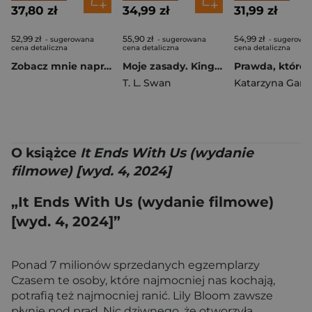
37,80 zł
34,99 zł
31,99 zł
52,99 zł
55,90 zł
54,99 zł
- sugerowana
- sugerowana
- sugerowa
cena detaliczna
cena detaliczna
cena detaliczna
Zobacz mnie naprawdę. Pacific Shores. Tom 3
Moje zasady. Kingston Lane. Tom 1
T. L. Swan
Katarzyna Garc
O książce
It Ends With Us (wydanie
filmowe) [wyd. 4, 2024]
„It Ends With Us (wydanie filmowe)
[wyd. 4, 2024]”
Ponad 7 milionów sprzedanych egzemplarzy
Czasem te osoby, które najmocniej nas kochają,
potrafią też najmocniej ranić. Lily Bloom zawsze
płynie pod prąd. Nic dziwnego, że otworzyła