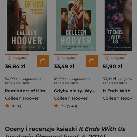
KSIĄŻKA
KSIĄŻKA
KSIĄŻKA
36,84 zł
33,49 zł
51,90 zł
54,99 zł
49,99 zł
53,99 zł
- sugerowana
- sugerowana
- sugerowa
cena detaliczna
cena detaliczna
cena detaliczna
Reminders of Him. Cząstka ciebie, którą znam (wydanie filmowe)
Gdyby nie ty. Wydanie filmowe
Colleen Hoover
Colleen Hoover
Colleen Hoover
10,0 (1)
7,7 (5149)
Oceny i recenzje książki
It Ends With Us
(wydanie filmowe) [wyd. 4, 2024]