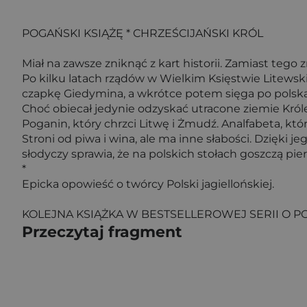
POGAŃSKI KSIĄŻĘ * CHRZEŚCIJAŃSKI KRÓL
Miał na zawsze zniknąć z kart historii. Zamiast tego 
Po kilku latach rządów w Wielkim Księstwie Litewski
czapkę Giedymina, a wkrótce potem sięga po polską 
Choć obiecał jedynie odzyskać utracone ziemie Króles
Poganin, który chrzci Litwę i Żmudź. Analfabeta, kt
Stroni od piwa i wina, ale ma inne słabości. Dzięki 
słodyczy sprawia, że na polskich stołach goszczą pie
*
Epicka opowieść o twórcy Polski jagiellońskiej.
KOLEJNA KSIĄŻKA W BESTSELLEROWEJ SERII O 
Przeczytaj fragment