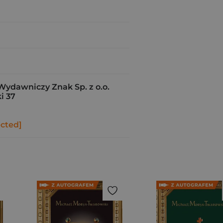
Wydawniczy Znak Sp. z o.o.
i 37
ected]