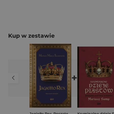
Kup w zestawie
+
Jagiełło Rex. Początek dynastii