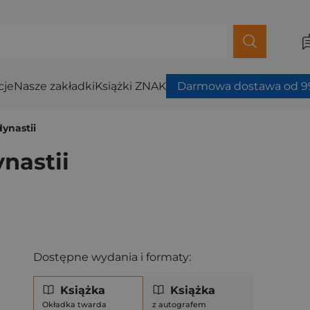
cje
Nasze zakładki
Książki ZNAK
Darmowa dostawa od 99
dynastii
ynastii
Dostępne wydania i formaty:
Książka
Książka
Okładka twarda
z autografem