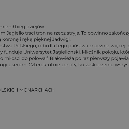
zmienił bieg dziejów.
m Jagiełło traci tron na rzecz stryja. To powinno zakońc
koronę i rękę pięknej Jadwigi.
twa Polskiego, robi dla tego państwa znacznie więcej. Zm
óry funduje Uniwersytet Jagielloński. Miłośnik pokoju, 
jego miłości do polowań Białowieża po raz pierwszy pojawi
rogi z serem. Czterokrotnie żonaty, ku zaskoczeniu wszys
POLSKICH MONARCHACH