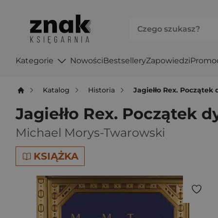
Kategorie
Nowości
Bestsellery
Zapowiedzi
Promo
Katalog
Historia
Jagiełło Rex. Początek 
Jagiełło Rex. Początek d
Michael Morys-Twarowski
KSIĄŻKA