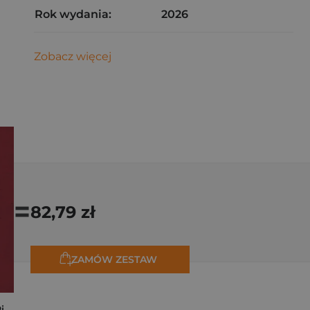
Rok wydania:
2026
Zobacz więcej
=
82,79 zł
ZAMÓW ZESTAW
Kryminalne dzieje Piastów. Mroczna historia dynastii