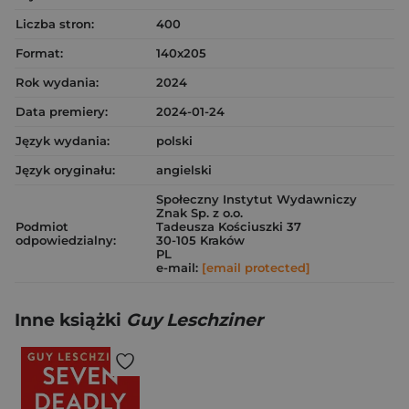
Liczba stron:
400
Format:
140x205
Rok wydania:
2024
Data premiery:
2024-01-24
Język wydania:
polski
Język oryginału:
angielski
Społeczny Instytut Wydawniczy
Znak Sp. z o.o.
Podmiot
Tadeusza Kościuszki 37
odpowiedzialny:
30-105 Kraków
PL
e-mail:
[email protected]
Inne książki
Guy Leschziner