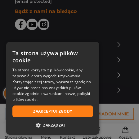
[email protected]
Bądź z nami na bieżąco
O Księgarni Znak
Ta strona używa plików
cookie
Zakupy u nas
Ta strona korzysta z plików cookie, aby
Nasza oferta
zapewnić lepszą wygodę użytkowania.
Korzystając z tej strony, wyrażasz zgodę na
używanie przez nas wszystkich plików
Nasi autorzy
cookie zgodnie z warunkami naszej polityki
plików cookie.
ZAAKCEPTUJ ZGODY
44,99 zł
POWIADOM MNIE
ZARZĄDZAJ
NIEZBĘDNE
Strona główna
Menu
Kontakt
Listy zakupowe
Koszyk