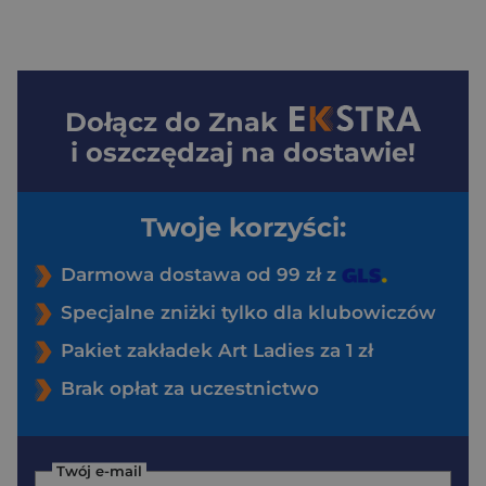
Dołącz do
Znak
i oszczędzaj na dostawie!
Twoje korzyści:
Darmowa dostawa od 99 zł z
Specjalne zniżki tylko dla klubowiczów
Pakiet zakładek Art Ladies za 1 zł
Brak opłat za uczestnictwo
Twój e-mail