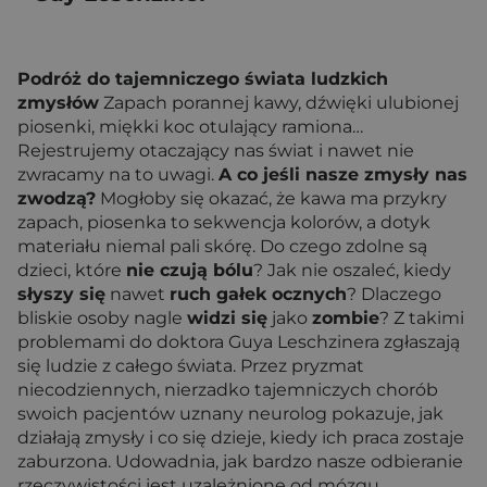
Podróż do tajemniczego świata ludzkich
zmysłów
Zapach porannej kawy, dźwięki ulubionej
piosenki, miękki koc otulający ramiona…
Rejestrujemy otaczający nas świat i nawet nie
zwracamy na to uwagi.
A co jeśli nasze zmysły nas
zwodzą?
Mogłoby się okazać, że kawa ma przykry
zapach, piosenka to sekwencja kolorów, a dotyk
materiału niemal pali skórę. Do czego zdolne są
dzieci, które
nie czują bólu
? Jak nie oszaleć, kiedy
słyszy się
nawet
ruch gałek ocznych
? Dlaczego
bliskie osoby nagle
widzi się
jako
zombie
? Z takimi
problemami do doktora Guya Leschzinera zgłaszają
się ludzie z całego świata. Przez pryzmat
niecodziennych, nierzadko tajemniczych chorób
swoich pacjentów uznany neurolog pokazuje, jak
działają zmysły i co się dzieje, kiedy ich praca zostaje
zaburzona. Udowadnia, jak bardzo nasze odbieranie
rzeczywistości jest uzależnione od mózgu.