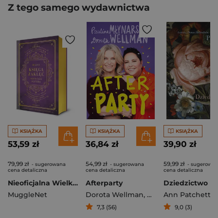
Z tego samego wydawnictwa
KSIĄŻKA
KSIĄŻKA
KSIĄŻKA
53,59 zł
36,84 zł
39,90 zł
79,99 zł
54,99 zł
59,99 zł
- sugerowana
- sugerowana
- sugerowa
cena detaliczna
cena detaliczna
cena detaliczna
Nieoficjalna Wielka Księga Zaklęć Harry'ego Pottera. Kompletny przewodnik po zaklęciach dla czarodziejów i czarownic [wyd. 2026, barwione brzegi]
Afterparty
MuggleNet
Dorota Wellman
,
Paulina Młynarska
Ann Patchett
7,3 (56)
9,0 (3)