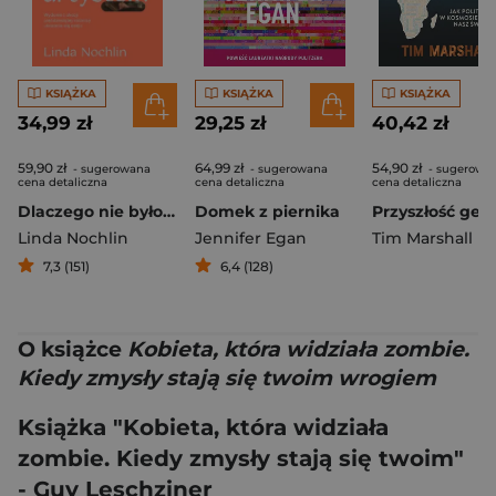
KSIĄŻKA
KSIĄŻKA
KSIĄŻKA
34,99 zł
29,25 zł
40,42 zł
59,90 zł
64,99 zł
54,90 zł
- sugerowana
- sugerowana
- sugerowa
cena detaliczna
cena detaliczna
cena detaliczna
Dlaczego nie było wielkich artystek?
Domek z piernika
Linda Nochlin
Jennifer Egan
Tim Marshall
7,3 (151)
6,4 (128)
O książce
Kobieta, która widziała zombie.
Kiedy zmysły stają się twoim wrogiem
Książka "Kobieta, która widziała
zombie. Kiedy zmysły stają się twoim"
- Guy Leschziner