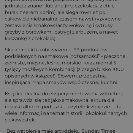
jednakże znane i lubiane (np. czekolada z chili,
burak z serem kozim), ale sięga również po
całkowicie niebanalne, czasem nawet ryzykowne
zestawienia smaków: łączy wołowinę i cytrusy,
grzyby z borówkami, ostrygi z arbuzem, a nawet
kaszankę z czekoladą…
Skala projektu robi wrażenie: 99 produktów
podzielonych na smakowe „tożsamości” - pieczone,
ziemiste, mięsne, leśne, morskie - oraz niemal 5
tysięcy możliwych kombinacji (z czego blisko 1000
opisanych w książce!). Słowem: przepastna,
inspirująca mapa smaków współczesnej kuchni.
Książka idealna do eksperymentowania w kuchni,
ale sprawdzi się też jako smakowita lektura dla
relaksu albo do poduszki – czytelnik znajdzie tutaj
wiele informacji na temat historii i okołokulinarnych
ciekawostek.
"Bez wątpienia małe arcydzieło." Sunday Times