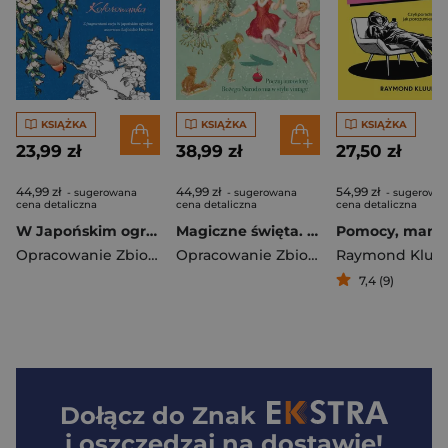
KSIĄŻKA
KSIĄŻKA
KSIĄŻKA
23,99 zł
38,99 zł
27,50 zł
44,99 zł
44,99 zł
54,99 zł
- sugerowana
- sugerowana
- sugerowa
cena detaliczna
cena detaliczna
cena detaliczna
W Japońskim ogrodzie Kolorowanka antystresowa
Magiczne święta. Kolorowanka
Opracowanie Zbiorowe
Opracowanie Zbiorowe
Raymond Kluu
7,4 (9)
Dołącz do
Znak
i oszczędzaj na dostawie!