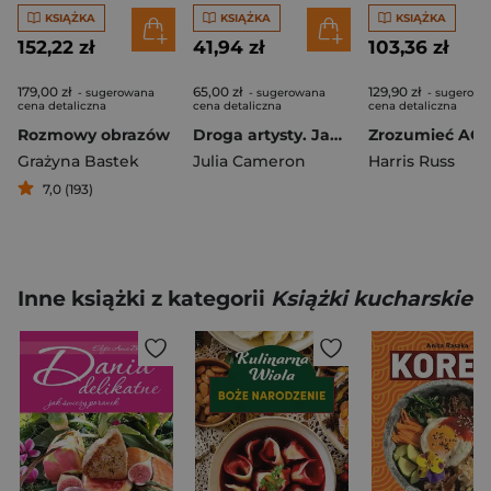
KSIĄŻKA
KSIĄŻKA
KSIĄŻKA
152,22 zł
41,94 zł
103,36 zł
179,00 zł
65,00 zł
129,90 zł
- sugerowana
- sugerowana
- sugerowa
cena detaliczna
cena detaliczna
cena detaliczna
Rozmowy obrazów
Droga artysty. Jak wyzwolić w sobie twórcę
Grażyna Bastek
Julia Cameron
Harris Russ
7,0 (193)
Inne książki z kategorii
Książki kucharskie