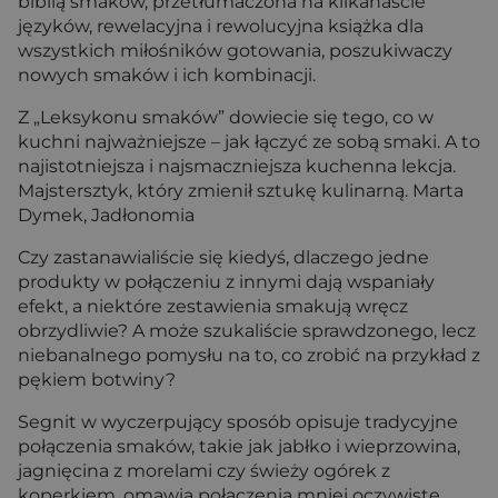
biblią smaków, przetłumaczona na kilkanaście
języków, rewelacyjna i rewolucyjna książka dla
wszystkich miłośników gotowania, poszukiwaczy
nowych smaków i ich kombinacji.
Z „Leksykonu smaków” dowiecie się tego, co w
kuchni najważniejsze – jak łączyć ze sobą smaki. A to
najistotniejsza i najsmaczniejsza kuchenna lekcja.
Majstersztyk, który zmienił sztukę kulinarną. Marta
Dymek, Jadłonomia
Czy zastanawialiście się kiedyś, dlaczego jedne
produkty w połączeniu z innymi dają wspaniały
efekt, a niektóre zestawienia smakują wręcz
obrzydliwie? A może szukaliście sprawdzonego, lecz
niebanalnego pomysłu na to, co zrobić na przykład z
pękiem botwiny?
Segnit w wyczerpujący sposób opisuje tradycyjne
połączenia smaków, takie jak jabłko i wieprzowina,
jagnięcina z morelami czy świeży ogórek z
koperkiem, omawia połączenia mniej oczywiste,