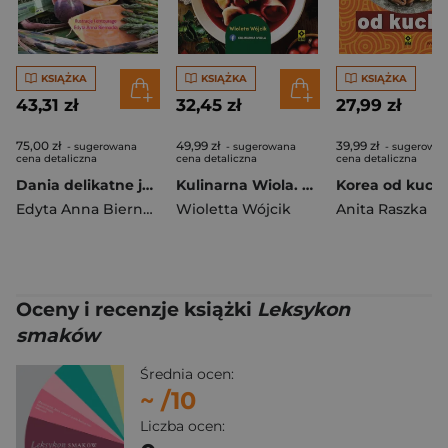
KSIĄŻKA
KSIĄŻKA
KSIĄŻKA
43,31 zł
32,45 zł
27,99 zł
75,00 zł
49,99 zł
39,99 zł
- sugerowana
- sugerowana
- sugerowa
cena detaliczna
cena detaliczna
cena detaliczna
Dania delikatne jak świeży poranek
Kulinarna Wiola. Boże Narodzenie wyd. 2024
Edyta Anna Biernacka
Wioletta Wójcik
Anita Raszka
Oceny i recenzje książki
Leksykon
smaków
Średnia ocen:
~
/10
Liczba ocen: