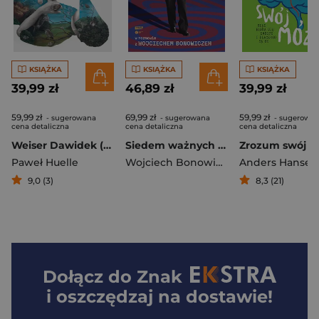
KSIĄŻKA
KSIĄŻKA
KSIĄŻKA
39,99 zł
46,89 zł
39,99 zł
59,99 zł
69,99 zł
59,99 zł
- sugerowana
- sugerowana
- sugerowa
cena detaliczna
cena detaliczna
cena detaliczna
Weiser Dawidek (2026)
Siedem ważnych słów. Michał Heller w rozmowie z Wojciechem Bonowiczem - książka z autografem
Paweł Huelle
Wojciech Bonowicz
,
Michał Heller
Anders Hansen
9,0 (3)
8,3 (21)
Dołącz do
Znak
i oszczędzaj na dostawie!