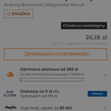
Andrzej Brzeziecki
,
Małgorzata Nocuń
KSIĄŻKA
Chwilowo niedostępny
26,18 zł
34,90 zł
- sugerowana cena detaliczna
POWIADOM O DOSTĘPNOŚCI
Darmowa dostawa od 399 zł
Do darmowej dostawy brakuje Ci 399,00 zł
Dostawa za 0 zł
dla
DOŁĄCZ
zamówień od 99 zł
Kup teraz, zapłać za
30 dni