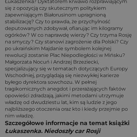
Łukaszenka? Dyktatorem krwawo rozprawiającym
się z opozycją czy skutecznym politykiem
zapewniającym Białorusinom upragnioną
stabilizację? Czy to prawda, że przychylność
deputowanych zdobywał, ofiarując im kilogramy
ogórków? W co naprawdę wierzy? Czy trzyma Rosję
na smyczy? Czy stanowi zagrożenie dla Polski? Czy
po ukraińskim Majdanie symbolem kolejnej
rewolucji zostanie Plac Niepodległości w Mińsku?
Małgorzata Nocuń i Andrzej Brzeziecki,
specjalizujący się w tematach dotyczących Europy
Wschodniej, przyglądają się niezwykłej karierze
byłego dyrektora sowchozu. W pełnej
tragikomicznych anegdot i przerażających faktów
opowieści zdradzają, jakimi metodami utrzymuje
władzę od dwudziestu lat, kim są ludzie z jego
najbliższego otoczenia oraz kto i kiedy przejmie po
nim władzę.
Szczegółowe informacje na temat książki
Łukaszenka. Niedoszły car Rosji