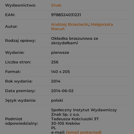
Wydawnictwo:
Znak
EAN:
9788324031221
Andrzej Brzeziecki
,
Małgorzata
Autor:
Nocuń
Okładka broszurowa ze
Rodzaj oprawy:
skrzydełkami
Wydanie:
pierwsze
Liczba stron:
256
Format:
140 x 205
Rok wydania:
2014
Data premiery:
2014-06-02
Język wydania:
polski
Społeczny Instytut Wydawniczy
Znak Sp. z o.o.
Podmiot
Tadeusza Kościuszki 37
odpowiedzialny:
30-105 Kraków
PL
e-mail:
[email protected]