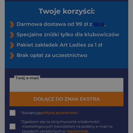
Twoje korzyści:
Darmowa dostawa od 99 zł z
Specjalne zniżki tylko dla klubowiczów
Pakiet zakładek Art Ladies za 1 zł
Brak opłat za uczestnictwo
Twój e-mail
DOŁĄCZ DO ZNAK EKSTRA
*
Akceptuję
politykę prywatności
*
Zgadzam się na otrzymywanie wiadomości
marketingowych (newsletter) na podany
e-mail
na
zasadach określonych w
regulaminie
.