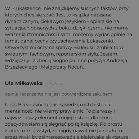
W ,,Łukaszence" nie znajdujemy suchych faktów, przy
których chce się spać. Jest to książka napisana
dynamicznym, ciekawym językiem - opiera się na
sytuacjach opisanych z boku, dzięki czemu nie mamy
wrażenia stronniczości i sami możemy wydać opinię na
temat danej cechy czy zachowania Łukaszenki.
Otworzyła mi oczy na sprawy Białorusi i zrobiła to w
świetnym, fachowym, reporterskim stylu. Jestem
wdzięczny i z chęcią sięgnę po inne pozycje Andrzeja
Brzezieckiego i Małgorzaty Nocuń.
Ula Miłkowska
02/07/2014
opinia recenzenta nie jest potwierdzona zakupem
Choć Białorusini to nasi sąsiedzi, o ich historii i
mentalności nie wiemy prawie nic. To pierwszy i
najważniejszy element mojej historii, dla której
zdecydowałam się sięgnąć po tę książkę. Po prostu
zrobiło mi się wstyd, że nigdy nawet nie przeszło mi
przez myśl, by zainteresować się białoruską dyktaturą i