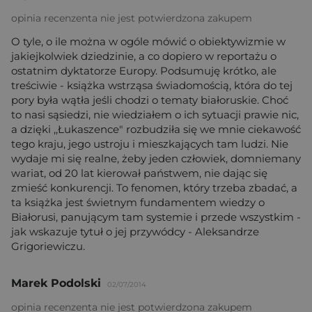
opinia recenzenta nie jest potwierdzona zakupem
O tyle, o ile można w ogóle mówić o obiektywizmie w
jakiejkolwiek dziedzinie, a co dopiero w reportażu o
ostatnim dyktatorze Europy. Podsumuję krótko, ale
treściwie - książka wstrząsa świadomością, która do tej
pory była wątła jeśli chodzi o tematy białoruskie. Choć
to nasi sąsiedzi, nie wiedziałem o ich sytuacji prawie nic,
a dzięki ,,Łukaszence" rozbudziła się we mnie ciekawość
tego kraju, jego ustroju i mieszkających tam ludzi. Nie
wydaje mi się realne, żeby jeden człowiek, domniemany
wariat, od 20 lat kierował państwem, nie dając się
zmieść konkurencji. To fenomen, który trzeba zbadać, a
ta książka jest świetnym fundamentem wiedzy o
Białorusi, panującym tam systemie i przede wszystkim -
jak wskazuje tytuł o jej przywódcy - Aleksandrze
Grigoriewiczu.
Marek Podolski
02/07/2014
opinia recenzenta nie jest potwierdzona zakupem