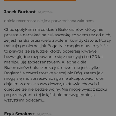
Jacek Burbant
02/07/2014
opinia recenzenta nie jest potwierdzona zakupem
Choć spotykam na co dzień Białorusinów, którzy nie
przestają narzekać na Łukaszenkę, to wiem też od nich,
że jest na Białorusi wielu zwolenników dyktatora, którzy
traktują go niemal jak Boga. Nie mogłem uwierzyć, że
to prawda, że są ludzie, którzy popierają krwawe i
bezwzględne rozprawianie się z opozycją i od 20 lat
manipulują społeczeństwem. A jednak, dla
Białorusinów Łukaszenka już nawet nie jest ,,tylko
Bogiem", a czymś troszkę więcej niż Bóg, zatem jak
mogą się mu sprzeciwiać i go nie akceptować. To on
daje im w czasie suszy deszcz, uzdrawia chorych i
obiecuje, że nie będzie wojny. Nie mogę wyjść z szoku
po przeczytaniu tej książki, ale bezwzględnie ją
wszystkim polecam...
Eryk Smakosz
02/07/2014