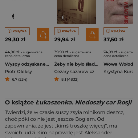
KSIĄŻKA
KSIĄŻKA
KSIĄŻKA
29,30 zł
29,94 zł
37,50 zł
44,90 zł
39,90 zł
74,99 zł
- sugerowana
- sugerowana
- sugerowa
cena detaliczna
cena detaliczna
cena detaliczna
Wyspy odzyskane Wolin i nieznany archipelag
Żeby nie było śladów Sprawa Grzegorza Przemyka
Piotr Oleksy
Cezary Łazarewicz
6,7 (234)
8,1 (4832)
O książce
Łukaszenka. Niedoszły car Rosji
Twierdzi, że w czasie suszy zsyła rolnikom deszcz,
choć póki co nie jest jeszcze Bogiem. Od
zapewniania, że jest „kimś troszkę więcej”, ma
swoich ludzi. Kim naprawdę jest Aleksander