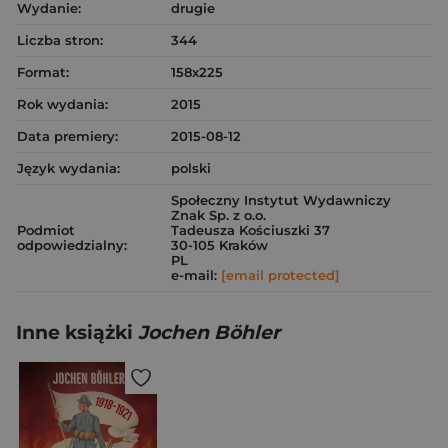
Wydanie:
drugie
Liczba stron:
344
Format:
158x225
Rok wydania:
2015
Data premiery:
2015-08-12
Język wydania:
polski
Społeczny Instytut Wydawniczy
Znak Sp. z o.o.
Podmiot
Tadeusza Kościuszki 37
odpowiedzialny:
30-105 Kraków
PL
e-mail:
[email protected]
Inne książki
Jochen Böhler