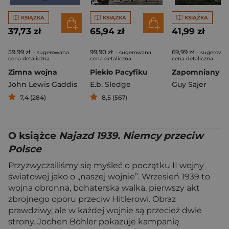
KSIĄŻKA
KSIĄŻKA
KSIĄŻKA
37,73 zł
65,94 zł
41,99 zł
59,99 zł
99,90 zł
69,99 zł
- sugerowana
- sugerowana
- sugerowa
cena detaliczna
cena detaliczna
cena detaliczna
Zimna wojna
Piekło Pacyfiku
John Lewis Gaddis
E.b. Sledge
Guy Sajer
7,4 (284)
8,5 (567)
O książce
Najazd 1939. Niemcy przeciw
Polsce
Przyzwyczailiśmy się myśleć o początku II wojny
światowej jako o „naszej wojnie”. Wrzesień 1939 to
wojna obronna, bohaterska walka, pierwszy akt
zbrojnego oporu przeciw Hitlerowi. Obraz
prawdziwy, ale w każdej wojnie są przecież dwie
strony. Jochen Böhler pokazuje kampanię