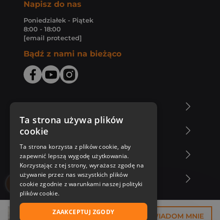
Napisz do nas
Poniedziałek - Piątek
8:00 - 18:00
[email protected]
Bądź z nami na bieżąco
O Księgarni Znak
Ta strona używa plików
cookie
Zakupy u nas
Ta strona korzysta z plików cookie, aby
Nasza oferta
zapewnić lepszą wygodę użytkowania.
Korzystając z tej strony, wyrażasz zgodę na
używanie przez nas wszystkich plików
Nasi autorzy
cookie zgodnie z warunkami naszej polityki
plików cookie.
ZAAKCEPTUJ ZGODY
37,43 zł
POWIADOM MNIE