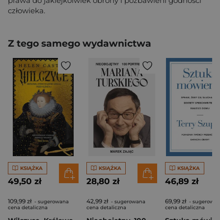
prawa do jakiejkolwiek obrony i pozbawieni godności
człowieka.
Z tego samego wydawnictwa
KSIĄŻKA
KSIĄŻKA
KSIĄŻKA
49,50 zł
28,80 zł
46,89 zł
109,99 zł
42,99 zł
69,99 zł
- sugerowana
- sugerowana
- sugerowa
cena detaliczna
cena detaliczna
cena detaliczna