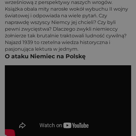
wrześniową z perspektywy naszych wrogów.
Książka obala mity narosłe wokół wybuchu II wojny
światowej i odpowiada na wiele pytań. Czy
naprawdę wszyscy Niemcy jej chcieli? Czy byli
pewni zwycięstwa? Dlaczego zwykli niemieccy
żołnierze tak brutalnie traktowali ludność cywilną?
Najazd 1939 to rzetelna wiedza historyczna i
pasjonująca lektura w jednym.
O ataku Niemiec na Polskę