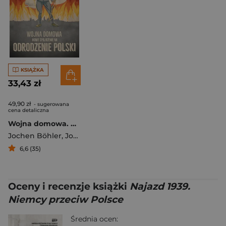
KSIĄŻKA
33,43 zł
49,90 zł
- sugerowana
cena detaliczna
Wojna domowa. Nowe spojrzenie na odrodzenie Polski
Jochen Böhler
,
Jochen Boehler
6,6 (35)
Oceny i recenzje książki
Najazd 1939.
Niemcy przeciw Polsce
Średnia ocen: