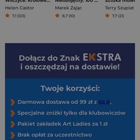
Wilczyce. Królowe, które rządziły Anglią przed Elżbietą I
Nieobojętny. 100 portretów Mariana Turskiego
Helen Castor
Marek Zając
Terry Szuplat
7,1 (123)
8,7 (10)
7,7 (21)
Dołącz do
Znak
i oszczędzaj na dostawie!
Twoje korzyści:
Darmowa dostawa od 99 zł z
Specjalne zniżki tylko dla klubowiczów
Pakiet zakładek Art Ladies za 1 zł
Brak opłat za uczestnictwo