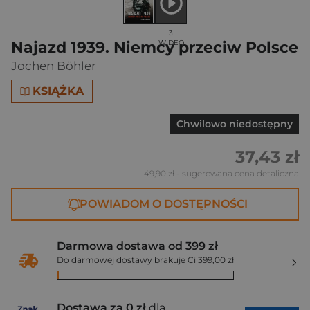
3
Najazd 1939. Niemcy przeciw Polsce
WIDEO
Jochen Böhler
KSIĄŻKA
Chwilowo niedostępny
37,43 zł
49,90 zł
- sugerowana cena detaliczna
POWIADOM O DOSTĘPNOŚCI
Darmowa dostawa od 399 zł
Do darmowej dostawy brakuje Ci 399,00 zł
Dostawa za 0 zł
dla