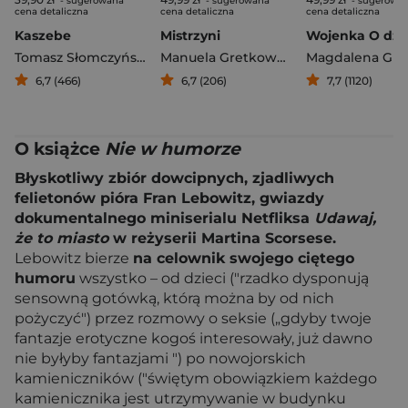
- sugerowana
- sugerowana
- sugerowa
cena detaliczna
cena detaliczna
cena detaliczna
Kaszebe
Mistrzyni
Tomasz Słomczyński
Manuela Gretkowska
6,7 (466)
6,7 (206)
7,7 (1120)
O książce
Nie w humorze
Błyskotliwy zbiór dowcipnych, zjadliwych
felietonów pióra Fran Lebowitz, gwiazdy
dokumentalnego miniserialu Netfliksa
Udawaj,
że to miasto
w reżyserii Martina Scorsese.
Lebowitz bierze
na celownik swojego ciętego
humoru
wszystko – od dzieci ("rzadko dysponują
sensowną gotówką, którą można by od nich
pożyczyć") przez rozmowy o seksie („gdyby twoje
fantazje erotyczne kogoś interesowały, już dawno
nie byłyby fantazjami ") po nowojorskich
kamieniczników ("świętym obowiązkiem każdego
kamienicznika jest utrzymywanie w budynku