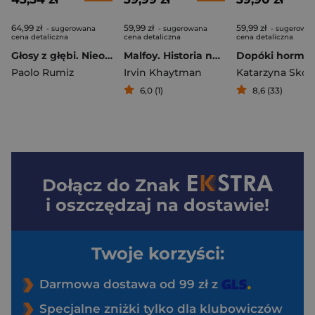
64,99 zł
59,99 zł
59,99 zł
- sugerowana
- sugerowana
- sugerowa
cena detaliczna
cena detaliczna
cena detaliczna
Głosy z głębi. Nieoczywista podróż przez Włochy
Malfoy. Historia najmroczniejszej rodziny czarodziejów
Paolo Rumiz
Irvin Khaytman
6,0 (1)
8,6 (33)
Dołącz do
Znak
i oszczędzaj na dostawie!
Twoje korzyści:
Darmowa dostawa od 99 zł z
Specjalne zniżki tylko dla klubowiczów