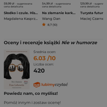
59,99 zł
54,99 zł
129,99 zł
- sugerowana
- sugerowana
- sugerowa
cena detaliczna
cena detaliczna
cena detaliczna
Słodko i czule. Historia konfektów, deserów i innych słodkości
Na złamanie karku. Jak Chiny chcą urządzić przyszłość Dan Wang
Turysta futurys
Magdalena Kasprzyk-Chevriaux
Wang Dan
Maciej Czarnec
8,7 (10)
Oceny i recenzje książki
Nie w humorze
Średnia ocen:
6.03
/10
Liczba ocen:
420
Powiedz nam, co myślisz!
Pomóż innym i zostaw ocenę!