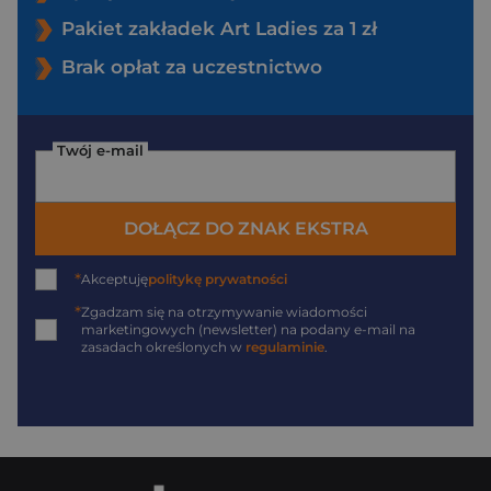
Pakiet zakładek Art Ladies za 1 zł
Brak opłat za uczestnictwo
Twój e-mail
DOŁĄCZ DO ZNAK EKSTRA
*
Akceptuję
politykę prywatności
*
Zgadzam się na otrzymywanie wiadomości
marketingowych (newsletter) na podany
e-mail
na
zasadach określonych w
regulaminie
.