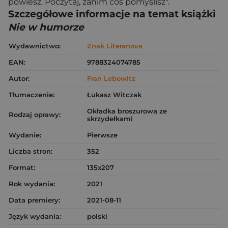
powiesz. Poczytaj, zanim coś pomyślisz".
Szczegółowe informacje na temat książki
Nie w humorze
Wydawnictwo:
Znak Literanova
EAN:
9788324074785
Autor:
Fran Lebowitz
Tłumaczenie:
Łukasz Witczak
Okładka broszurowa ze
Rodzaj oprawy:
skrzydełkami
Wydanie:
Pierwsze
Liczba stron:
352
Format:
135x207
Rok wydania:
2021
Data premiery:
2021-08-11
Język wydania:
polski