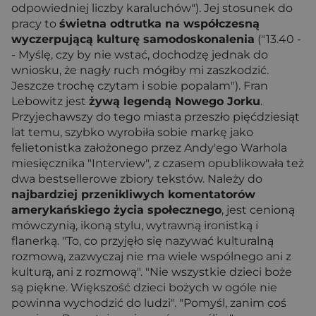
odpowiedniej liczby karaluchów"). Jej stosunek do
pracy to
świetna odtrutka na współczesną
wyczerpującą kulturę samodoskonalenia
("13.40 -
- Myślę, czy by nie wstać, dochodzę jednak do
wniosku, że nagły ruch mógłby mi zaszkodzić.
Jeszcze trochę czytam i sobie popalam"). Fran
Lebowitz jest
żywą legendą Nowego Jorku
.
Przyjechawszy do tego miasta przeszło pięćdziesiąt
lat temu, szybko wyrobiła sobie markę jako
felietonistka założonego przez Andy'ego Warhola
miesięcznika "Interview", z czasem opublikowała też
dwa bestsellerowe zbiory tekstów. Należy do
najbardziej przenikliwych komentatorów
amerykańskiego życia społecznego
, jest cenioną
mówczynią, ikoną stylu, wytrawną ironistką i
flanerką. "To, co przyjęło się nazywać kulturalną
rozmową, zazwyczaj nie ma wiele wspólnego ani z
kulturą, ani z rozmową". "Nie wszystkie dzieci boże
są piękne. Większość dzieci bożych w ogóle nie
powinna wychodzić do ludzi". "Pomyśl, zanim coś