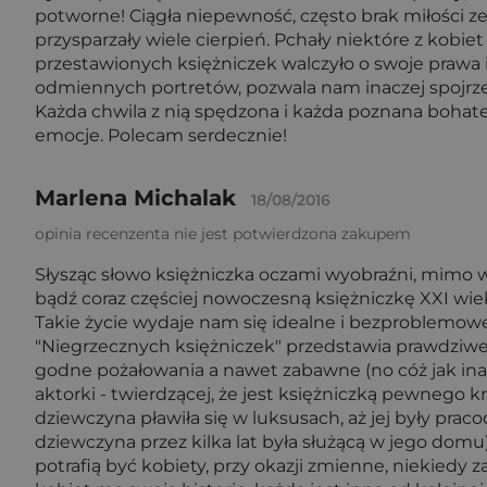
potworne! Ciągła niepewność, często brak miłości ze
przysparzały wiele cierpień. Pchały niektóre z kobie
przestawionych księżniczek walczyło o swoje prawa i
odmiennych portretów, pozwala nam inaczej spojrzeć
Każda chwila z nią spędzona i każda poznana bohat
emocje. Polecam serdecznie!
Marlena Michalak
18/08/2016
opinia recenzenta nie jest potwierdzona zakupem
Słysząc słowo księżniczka oczami wyobraźni, mimo w
bądź coraz częściej nowoczesną księżniczkę XXI w
Takie życie wydaje nam się idealne i bezproblemowe
"Niegrzecznych księżniczek" przedstawia prawdziwe h
godne pożałowania a nawet zabawne (no cóż jak inacz
aktorki - twierdzącej, że jest księżniczką pewnego kr
dziewczyna pławiła się w luksusach, aż jej były prac
dziewczyna przez kilka lat była służącą w jego domu).
potrafią być kobiety, przy okazji zmienne, niekiedy