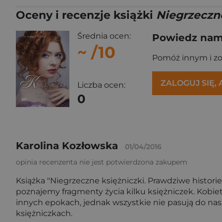
Oceny i recenzje książki
Niegrzeczne
Średnia ocen:
Powiedz nam,
~
/10
Pomóż innym i z
ZALOGUJ SIĘ,
Liczba ocen:
0
Karolina Kozłowska
01/04/2016
opinia recenzenta nie jest potwierdzona zakupem
Książka "Niegrzeczne księżniczki. Prawdziwe historie
poznajemy fragmenty życia kilku księżniczek. Kobie
innych epokach, jednak wszystkie nie pasują do n
księżniczkach.