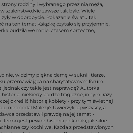
 strony rodziny i wybranego przez nią męża,
t w szaleństwo.Nie zawsze tak było. Wiele
 żyły w dobrobycie. Pokazanie światu tak
 na ten temat.Książkę czytało się przyjemnie.
erka budziła we mnie, czasem sprzeczne,
olnie, widzimy piękna damę w sukni i tiarze,
ieku przemawiającą na charytatywnym forum.
, jednak czy takie jest naprawdę? Autorka
istorie, niekiedy bardzo tragiczne, innymi razy
ej określić historię kobiety - przy tym świetnej
aju nieopodal Malezji? Uwierzyli jej wszyscy, a
odawca przedstawił prawdę na jej temat -
 Jedno jest pewne historia pokazała, jak silne
 zachłanne czy kochliwe. Każda z przedstawionych