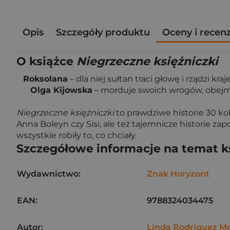
Opis
Szczegóły produktu
Oceny i recen
O książce
Niegrzeczne księżniczki
Roksolana
– dla niej sułtan traci głowę i rządzi kr
Olga Kijowska
– morduje swoich wrogów, obejmu
Niegrzeczne księżniczki
to prawdziwe historie 30 kob
Anna Boleyn czy Sisi, ale też tajemnicze historie z
wszystkie robiły to, co chciały.
Szczegółowe informacje na temat k
Wydawnictwo:
Znak Horyzont
EAN:
9788324034475
Autor:
Linda Rodriguez M