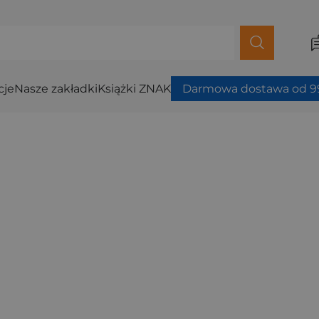
cje
Nasze zakładki
Książki ZNAK
Darmowa dostawa od 99