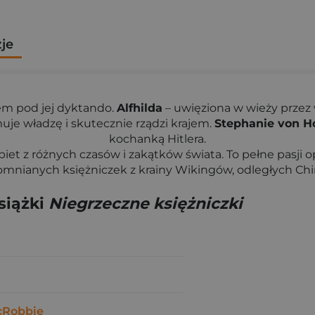
zje
ajem pod jej dyktando.
Alfhilda
– uwięziona w wieży przez w
je władzę i skutecznie rządzi krajem.
Stephanie von H
kochanką Hitlera.
iet z różnych czasów i zakątków świata. To pełne pasji o
apomnianych księżniczek z krainy Wikingów, odległych Ch
siążki
Niegrzeczne księżniczki
cRobbie