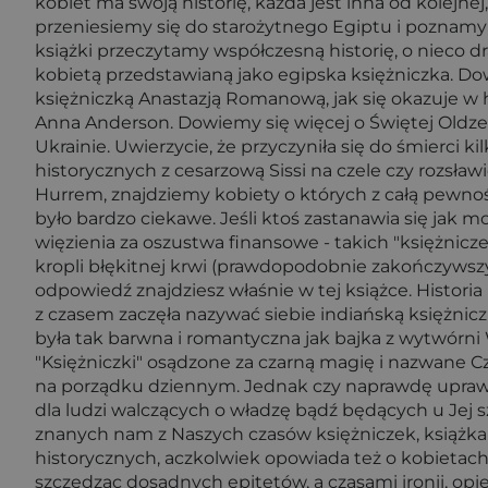
kobiet ma swoją historię, każda jest inna od kolejne
przeniesiemy się do starożytnego Egiptu i poznamy h
książki przeczytamy współczesną historię, o nieco 
kobietą przedstawianą jako egipska księżniczka. Dow
księżniczką Anastazją Romanową, jak się okazuje w hi
Anna Anderson. Dowiemy się więcej o Świętej Oldze,
Ukrainie. Uwierzycie, że przyczyniła się do śmierci 
historycznych z cesarzową Sissi na czele czy rozsław
Hurrem, znajdziemy kobiety o których z całą pewności
było bardzo ciekawe. Jeśli ktoś zastanawia się jak m
więzienia za oszustwa finansowe - takich "księżniczek"
kropli błękitnej krwi (prawdopodobnie zakończywszy 
odpowiedź znajdziesz właśnie w tej książce. Historia
z czasem zaczęła nazywać siebie indiańską księżnicz
była tak barwna i romantyczna jak bajka z wytwórni
"Księżniczki" osądzone za czarną magię i nazwane 
na porządku dziennym. Jednak czy naprawdę uprawia
dla ludzi walczących o władzę bądź będących u Jej s
znanych nam z Naszych czasów księżniczek, książka
historycznych, aczkolwiek opowiada też o kobietach 
szczędząc dosadnych epitetów, a czasami ironii, opi