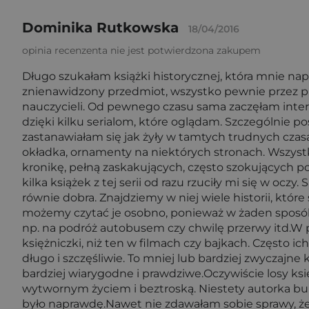
Dominika Rutkowska
18/04/2016
opinia recenzenta nie jest potwierdzona zakupem
Długo szukałam książki historycznej, która mnie nap
znienawidzony przedmiot, wszystko pewnie przez p
nauczycieli. Od pewnego czasu sama zaczęłam intere
dzięki kilku serialom, które oglądam. Szczególnie 
zastanawiałam się jak żyły w tamtych trudnych czas
okładka, ornamenty na niektórych stronach. Wszystko
kronikę, pełną zaskakujących, często szokujących po
kilka książek z tej serii od razu rzuciły mi się w oczy
równie dobra. Znajdziemy w niej wiele historii, które
możemy czytać je osobno, ponieważ w żaden sposób 
np. na podróż autobusem czy chwilę przerwy itd.W p
księżniczki, niż ten w filmach czy bajkach. Często ich
długo i szczęśliwie. To mniej lub bardziej zwyczajne
bardziej wiarygodne i prawdziwe.Oczywiście losy ksi
wytwornym życiem i beztroską. Niestety autorka bur
było naprawdę.Nawet nie zdawałam sobie sprawy, że 