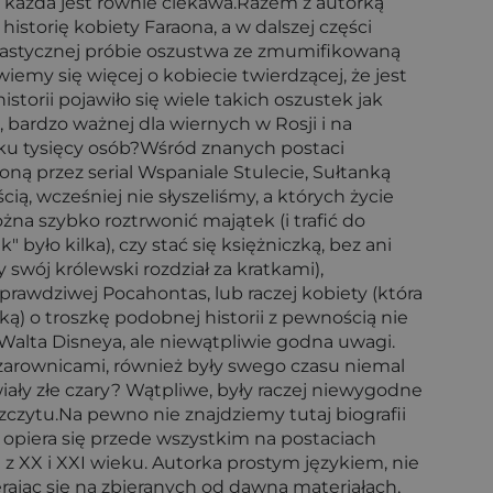
j, każda jest równie ciekawa.Razem z autorką
istorię kobiety Faraona, a w dalszej części
drastycznej próbie oszustwa ze zmumifikowaną
iemy się więcej o kobiecie twierdzącej, że jest
storii pojawiło się wiele takich oszustek jak
 bardzo ważnej dla wiernych w Rosji i na
kilku tysięcy osób?Wśród znanych postaci
ioną przez serial Wspaniale Stulecie, Sułtanką
ą, wcześniej nie słyszeliśmy, a których życie
ożna szybko roztrwonić majątek (i trafić do
 było kilka), czy stać się księżniczką, bez ani
swój królewski rozdział za kratkami),
 prawdziwej Pocahontas, lub raczej kobiety (która
ką) o troszkę podobnej historii z pewnością nie
 Walta Disneya, ale niewątpliwie godna uwagi.
Czarownicami, również były swego czasu niemal
ły złe czary? Wątpliwe, były raczej niewygodne
zczytu.Na pewno nie znajdziemy tutaj biografii
 opiera się przede wszystkim na postaciach
z XX i XXI wieku. Autorka prostym językiem, nie
erając się na zbieranych od dawna materiałach,