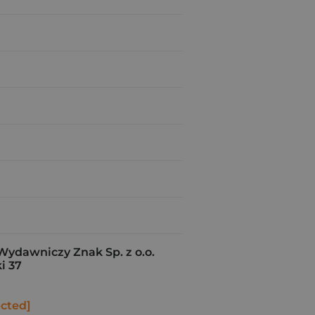
Wydawniczy Znak Sp. z o.o.
i 37
ected]