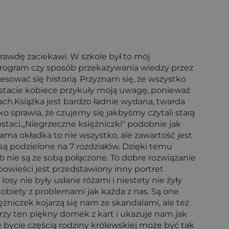
rawdę zaciekawi. W szkole był to mój
rogram czy sposób przekazywania wiedzy przez
sować się historią. Przyznam się, że wszystko
postacie kobiece przykuły moją uwagę, ponieważ
ach.Książka jest bardzo ładnie wydana, twarda
 sprawia, że czujemy się jakbyśmy czytali starą
staci.„Niegrzeczne księżniczki" podobnie jak
. Sama okładka to nie wszystko, ale zawartość jest
 są podzielone na 7 rozdziałów. Dzięki temu
nie są ze sobą połączone. To dobre rozwiązanie
owieści jest przedstawiony inny portret
 losy nie były usłane różami i niestety nie żyły
 kobiety z problemami jak każda z nas. Są one
ężniczek kojarzą się nam ze skandalami, ale też
zy ten piękny domek z kart i ukazuje nam jak
bycie częścią rodziny królewskiej może być tak