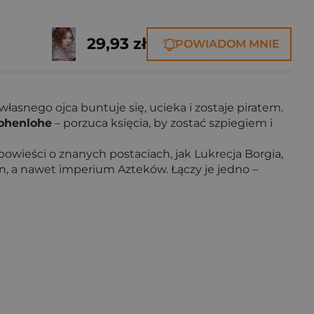
29,93 zł
POWIADOM MNIE
łasnego ojca buntuje się, ucieka i zostaje piratem.
ohenlohe
– porzuca księcia, by zostać szpiegiem i
powieści o znanych postaciach, jak Lukrecja Borgia,
in, a nawet imperium Azteków. Łączy je jedno –