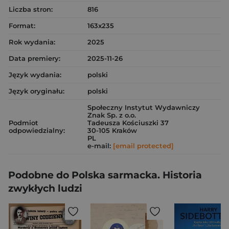
Liczba stron:
816
Format:
163x235
Rok wydania:
2025
Data premiery:
2025-11-26
Język wydania:
polski
Język oryginału:
polski
Społeczny Instytut Wydawniczy
Znak Sp. z o.o.
Podmiot
Tadeusza Kościuszki 37
odpowiedzialny:
30-105 Kraków
PL
e-mail:
[email protected]
Podobne do Polska sarmacka. Historia
zwykłych ludzi