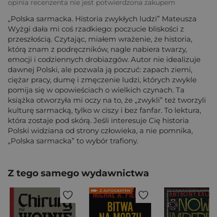
opinia recenzenta nie jest potwierdzona zakupem
„Polska sarmacka. Historia zwykłych ludzi” Mateusza
Wyżgi dała mi coś rzadkiego: poczucie bliskości z
przeszłością. Czytając, miałem wrażenie, że historia,
którą znam z podręczników, nagle nabiera twarzy,
emocji i codziennych drobiazgów. Autor nie idealizuje
dawnej Polski, ale pozwala ją poczuć: zapach ziemi,
ciężar pracy, dumę i zmęczenie ludzi, których zwykle
pomija się w opowieściach o wielkich czynach. Ta
książka otworzyła mi oczy na to, że „zwykli” też tworzyli
kulturę sarmacką, tylko w ciszy i bez fanfar. To lektura,
która zostaje pod skórą. Jeśli interesuje Cię historia
Polski widziana od strony człowieka, a nie pomnika,
„Polska sarmacka” to wybór trafiony.
Z tego samego wydawnictwa