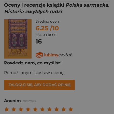
Oceny i recenzje książki
Polska sarmacka.
Historia zwykłych ludzi
Średnia ocen:
6.25
/10
Liczba ocen:
16
Powiedz nam, co myślisz!
Pomóż innym i zostaw ocenę!
ZALOGUJ SIĘ, ABY DODAĆ OPINIĘ
Anonim
10/11/2025
Twoja ocena: Beznadziejna 1/10"
Twoja ocena: Bardzo słaba 2/10"
Twoja ocena: Słaba 3/10"
Twoja ocena: Może być 4/10"
Twoja ocena: Przeciętna 5/10"
Twoja ocena: Dobra 6/10"
Twoja ocena: Bardzo dobra 7/10"
Twoja ocena: Rewelacyjna 8/10
Twoja ocena: Wybitna 9/10
Twoja ocena: Arcydzieło