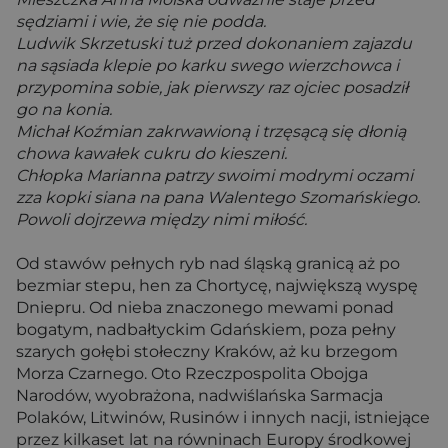
sędziami i wie, że się nie podda.
Ludwik Skrzetuski tuż przed dokonaniem zajazdu
na sąsiada klepie po karku swego wierzchowca i
przypomina sobie, jak pierwszy raz ojciec posadził
go na konia.
Michał Koźmian zakrwawioną i trzęsącą się dłonią
chowa kawałek cukru do kieszeni.
Chłopka Marianna patrzy swoimi modrymi oczami
zza kopki siana na pana Walentego Szomańskiego.
Powoli dojrzewa między nimi miłość.
Od stawów pełnych ryb nad śląską granicą aż po
bezmiar stepu, hen za Chortycę, największą wyspę
Dniepru. Od nieba znaczonego mewami ponad
bogatym, nadbałtyckim Gdańskiem, poza pełny
szarych gołębi stołeczny Kraków, aż ku brzegom
Morza Czarnego. Oto Rzeczpospolita Obojga
Narodów, wyobrażona, nadwiślańska Sarmacja
Polaków, Litwinów, Rusinów i innych nacji, istniejące
przez kilkaset lat na równinach Europy środkowej