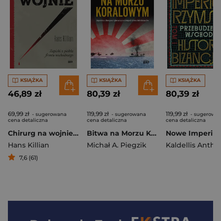
KSIĄŻKA
KSIĄŻKA
KSIĄŻKA
46,89 zł
80,39 zł
80,39 zł
69,99 zł
119,99 zł
119,99 zł
- sugerowana
- sugerowana
- sugerowa
cena detaliczna
cena detaliczna
cena detaliczna
Chirurg na wojnie. Zapiski z piekła frontu wschodniego
Bitwa na Morzu Koralowym. Japońska ofensywa i pierwsza w dziejach bitwa lotniskowców - książka z autografem
Hans Killian
Michał A. Piegzik
Kaldellis Anth
7,6 (61)