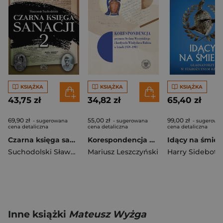
KSIĄŻKA
KSIĄŻKA
KSIĄŻKA
43,75 zł
34,82 zł
65,40 zł
69,90 zł
55,00 zł
99,00 zł
- sugerowana
- sugerowana
- sugerowa
cena detaliczna
cena detaliczna
cena detaliczna
Czarna księga sanacji 2
Korespondencja prymasa Stefana Wyszyńskiego i kard. Władysława Rubina w latach 1959-1981
Suchodolski Sławomir
Mariusz Leszczyński
Harry Sidebot
Inne książki
Mateusz Wyżga