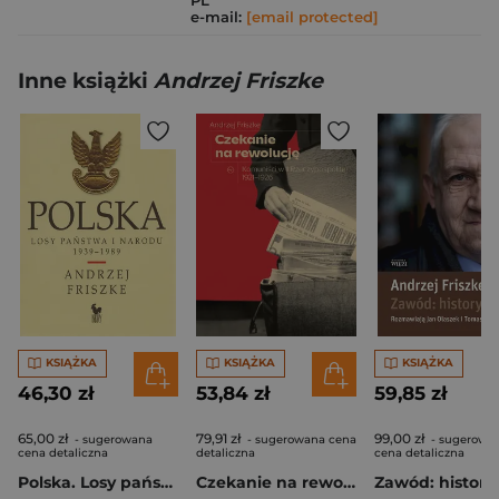
e-mail:
[email protected]
Inne książki
Andrzej Friszke
KSIĄŻKA
KSIĄŻKA
KSIĄŻKA
46,30 zł
53,84 zł
59,85 zł
65,00 zł
79,91 zł
99,00 zł
- sugerowana
- sugerowana cena
- sugerowa
cena detaliczna
detaliczna
cena detaliczna
Polska. Losy państwa i narodu 1939-1989
Czekanie na rewolucję. Komuniści w II RP 1921-1926
Zawód: history