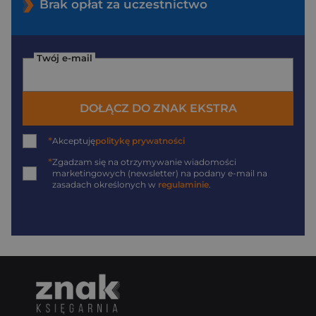
Brak opłat za uczestnictwo
Twój e-mail
DOŁĄCZ DO ZNAK EKSTRA
*
Akceptuję
politykę prywatności
*
Zgadzam się na otrzymywanie wiadomości
marketingowych (newsletter) na podany
e-mail
na
zasadach określonych w
regulaminie
.