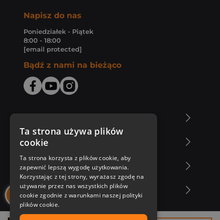
Napisz do nas
Poniedziałek - Piątek
8:00 - 18:00
[email protected]
Bądź z nami na bieżąco
O Księgarni Znak
Ta strona używa plików
cookie
Zakupy u nas
Ta strona korzysta z plików cookie, aby
Nasza oferta
zapewnić lepszą wygodę użytkowania.
Korzystając z tej strony, wyrażasz zgodę na
używanie przez nas wszystkich plików
Nasi autorzy
cookie zgodnie z warunkami naszej polityki
plików cookie.