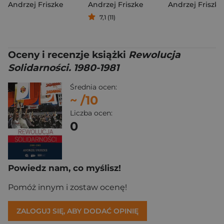
Andrzej Friszke
Andrzej Friszke
Andrzej Friszke
7,1 (11)
Oceny i recenzje książki
Rewolucja
Solidarności. 1980-1981
Średnia ocen:
~
/10
Liczba ocen:
0
Powiedz nam, co myślisz!
Pomóż innym i zostaw ocenę!
ZALOGUJ SIĘ, ABY DODAĆ OPINIĘ