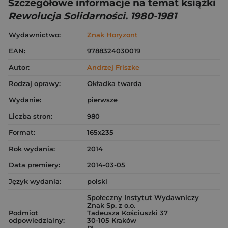
Szczegółowe informacje na temat książki
Rewolucja Solidarności. 1980-1981
Wydawnictwo:
Znak Horyzont
EAN:
9788324030019
Autor:
Andrzej Friszke
Rodzaj oprawy:
Okładka twarda
Wydanie:
pierwsze
Liczba stron:
980
Format:
165x235
Rok wydania:
2014
Data premiery:
2014-03-05
Język wydania:
polski
Społeczny Instytut Wydawniczy
Znak Sp. z o.o.
Podmiot
Tadeusza Kościuszki 37
odpowiedzialny:
30-105 Kraków
PL