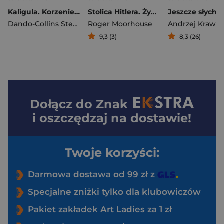
Kaligula. Korzenie szaleństwa u władzy
Stolica Hitlera. Życie i śmierć w wojennym Berlinie (wyd. 2026)
Dando-Collins Stephen
Roger Moorhouse
Andrzej Krawcz
9,3 (3)
8,3 (26)
Dołącz do
Znak
i oszczędzaj na dostawie!
Twoje korzyści:
Darmowa dostawa od 99 zł z
Specjalne zniżki tylko dla klubowiczów
Pakiet zakładek Art Ladies za 1 zł