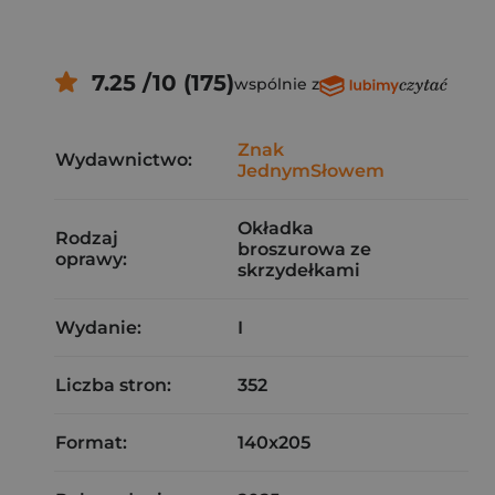
7.25 /10 (175)
wspólnie z
Znak
Wydawnictwo:
JednymSłowem
Okładka
Rodzaj
broszurowa ze
oprawy:
skrzydełkami
Wydanie:
I
Liczba stron:
352
Format:
140x205