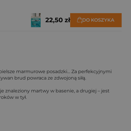
22,50 zł
DO KOSZYKA
najbielsze marmurowe posadzki… Za perfekcyjnymi
dywan brud powraca ze zdwojoną siłą.
aje znaleziony martwy w basenie, a drugiej – jest
roków w tył.