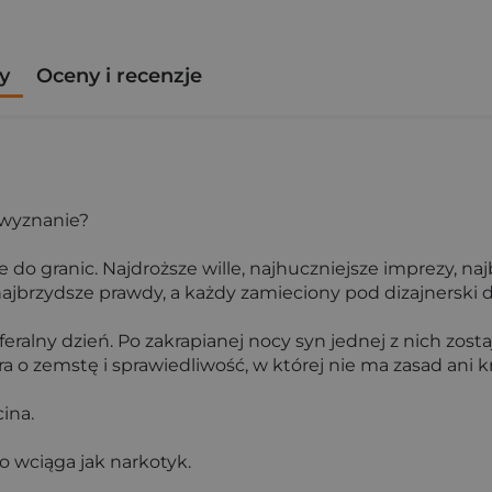
y
Oceny i recenzje
 wyznanie?
e do granic. Najdroższe wille, najhuczniejsze imprezy, 
najbrzydsze prawdy, a każdy zamieciony pod dizajnerski 
feralny dzień. Po zakrapianej nocy syn jednej z nich zost
o zemstę i sprawiedliwość, w której nie ma zasad ani k
ina.
go wciąga jak narkotyk.