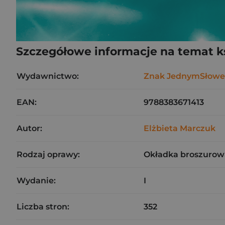
Szczegółowe informacje na temat k
Wydawnictwo:
Znak JednymSłow
EAN:
9788383671413
Autor:
Elżbieta Marczuk
Rodzaj oprawy:
Okładka broszurow
Wydanie:
I
Liczba stron:
352