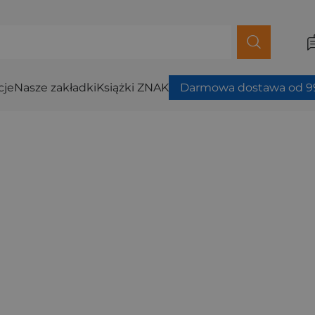
cje
Nasze zakładki
Książki ZNAK
Darmowa dostawa od 99