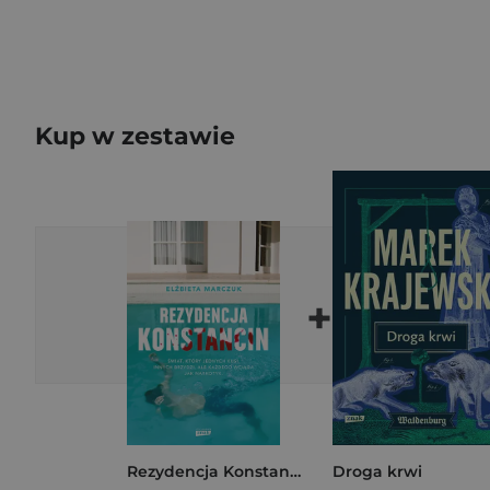
Kup w zestawie
+
Rezydencja Konstancin
Droga krwi