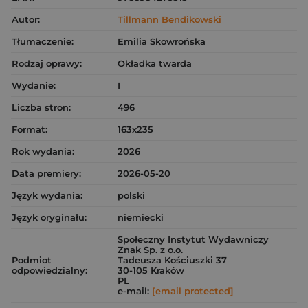
Autor:
Tillmann Bendikowski
Tłumaczenie:
Emilia Skowrońska
Rodzaj oprawy:
Okładka twarda
Wydanie:
I
Liczba stron:
496
Format:
163x235
Rok wydania:
2026
Data premiery:
2026-05-20
Język wydania:
polski
Język oryginału:
niemiecki
Społeczny Instytut Wydawniczy
Znak Sp. z o.o.
Podmiot
Tadeusza Kościuszki 37
odpowiedzialny:
30-105 Kraków
PL
e-mail:
[email protected]