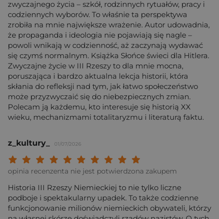
zwyczajnego życia – szkół, rodzinnych rytuałów, pracy i
codziennych wyborów. To właśnie ta perspektywa
zrobiła na mnie największe wrażenie. Autor udowadnia,
że propaganda i ideologia nie pojawiają się nagle –
powoli wnikają w codzienność, aż zaczynają wydawać
się czymś normalnym. Książka Słońce świeci dla Hitlera.
Zwyczajne życie w III Rzeszy to dla mnie mocna,
poruszająca i bardzo aktualna lekcja historii, która
skłania do refleksji nad tym, jak łatwo społeczeństwo
może przyzwyczaić się do niebezpiecznych zmian.
Polecam ją każdemu, kto interesuje się historią XX
wieku, mechanizmami totalitaryzmu i literaturą faktu.
z_kultury_
01/07/2026
Twoja ocena: Beznadziejna 1/10"
Twoja ocena: Bardzo słaba 2/10"
Twoja ocena: Słaba 3/10"
Twoja ocena: Może być 4/10"
Twoja ocena: Przeciętna 5/10"
Twoja ocena: Dobra 6/10"
Twoja ocena: Bardzo dobra 7/10"
Twoja ocena: Rewelacyjna 8/10
Twoja ocena: Wybitna 9/10
Twoja ocena: Arcydzieło
opinia recenzenta nie jest potwierdzona zakupem
Historia III Rzeszy Niemieckiej to nie tylko liczne
podboje i spektakularny upadek. To także codzienne
funkcjonowanie milionów niemieckich obywateli, którzy
na własnej skórze doświadczyli rządów nazistów. O tych