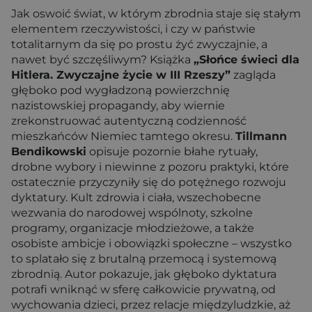
Jak oswoić świat, w którym zbrodnia staje się stałym
elementem rzeczywistości, i czy w państwie
totalitarnym da się po prostu żyć zwyczajnie, a
nawet być szczęśliwym? Książka
„Słońce świeci dla
Hitlera. Zwyczajne życie w III Rzeszy”
zagląda
głęboko pod wygładzoną powierzchnię
nazistowskiej propagandy, aby wiernie
zrekonstruować autentyczną codzienność
mieszkańców Niemiec tamtego okresu.
Tillmann
Bendikowski
opisuje pozornie błahe rytuały,
drobne wybory i niewinne z pozoru praktyki, które
ostatecznie przyczyniły się do potężnego rozwoju
dyktatury. Kult zdrowia i ciała, wszechobecne
wezwania do narodowej wspólnoty, szkolne
programy, organizacje młodzieżowe, a także
osobiste ambicje i obowiązki społeczne – wszystko
to splatało się z brutalną przemocą i systemową
zbrodnią. Autor pokazuje, jak głęboko dyktatura
potrafi wniknąć w sferę całkowicie prywatną, od
wychowania dzieci, przez relacje międzyludzkie, aż