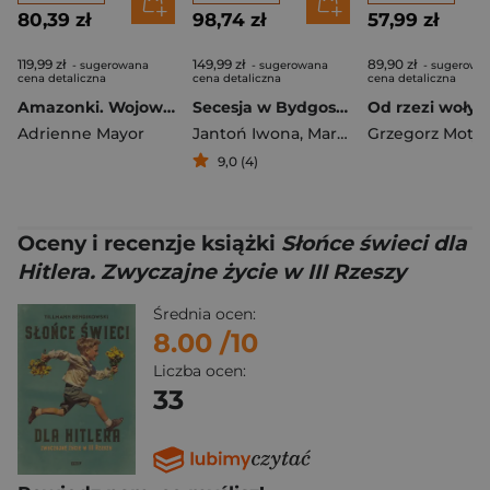
80,39 zł
98,74 zł
57,99 zł
119,99 zł
149,99 zł
89,90 zł
- sugerowana
- sugerowana
- sugerowa
cena detaliczna
cena detaliczna
cena detaliczna
Amazonki. Wojowniczki starożytnego świata
Secesja w Bydgoszczy
Adrienne Mayor
Jantoń Iwona
,
Marcysiak Sławomir
Grzegorz Moty
9,0 (4)
Oceny i recenzje książki
Słońce świeci dla
Hitlera. Zwyczajne życie w III Rzeszy
Średnia ocen:
8.00
/10
Liczba ocen:
33