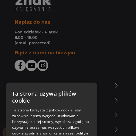
Napisz do nas
Poniedziałek - Piątek
8:00 - 18:00
[email protected]
Bądź z nami na bieżąco
O Księgarni Znak
Ta strona używa plików
cookie
Zakupy u nas
Ta strona korzysta z plików cookie, aby
Nasza oferta
zapewnić lepszą wygodę użytkowania.
Korzystając z tej strony, wyrażasz zgodę na
używanie przez nas wszystkich plików
Nasi autorzy
cookie zgodnie z warunkami naszej polityki