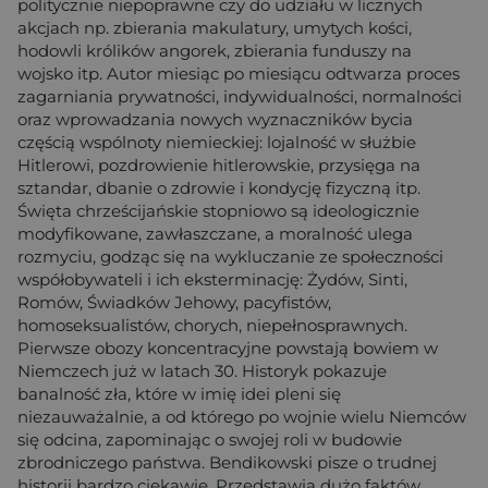
politycznie niepoprawne czy do udziału w licznych
akcjach np. zbierania makulatury, umytych kości,
hodowli królików angorek, zbierania funduszy na
wojsko itp. Autor miesiąc po miesiącu odtwarza proces
zagarniania prywatności, indywidualności, normalności
oraz wprowadzania nowych wyznaczników bycia
częścią wspólnoty niemieckiej: lojalność w służbie
Hitlerowi, pozdrowienie hitlerowskie, przysięga na
sztandar, dbanie o zdrowie i kondycję fizyczną itp.
Święta chrześcijańskie stopniowo są ideologicznie
modyfikowane, zawłaszczane, a moralność ulega
rozmyciu, godząc się na wykluczanie ze społeczności
współobywateli i ich eksterminację: Żydów, Sinti,
Romów, Świadków Jehowy, pacyfistów,
homoseksualistów, chorych, niepełnosprawnych.
Pierwsze obozy koncentracyjne powstają bowiem w
Niemczech już w latach 30. Historyk pokazuje
banalność zła, które w imię idei pleni się
niezauważalnie, a od którego po wojnie wielu Niemców
się odcina, zapominając o swojej roli w budowie
zbrodniczego państwa. Bendikowski pisze o trudnej
historii bardzo ciekawie. Przedstawia dużo faktów,