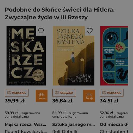
Podobne do Słońce świeci dla Hitlera.
Zwyczajne życie w III Rzeszy
KSIĄŻKA
KSIĄŻKA
KSIĄŻKA
39,99 zł
36,84 zł
34,51 zł
59,99 zł
54,99 zł
52,90 zł
- sugerowana
- sugerowana
- sugerowa
cena detaliczna
cena detaliczna
cena detaliczna
Męska rzecz. Wszystko, co mężczyzna musi wiedzieć, by żyć długo i aktywnie
Sztuka jasnego myślenia
Robert Kowalczyk
,
Dawid Krawczyk
Rolf Dobelli
,
Piotr Paweł Świniarski