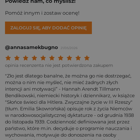
Powiedz nam, co myślisz!
Pomóż innym i zostaw ocenę!
ZALOGUJ SIĘ, ABY DODAĆ OPINIĘ
@annasamekbugno
21/05/2026
Twoja ocena: Beznadziejna 1/10"
Twoja ocena: Bardzo słaba 2/10"
Twoja ocena: Słaba 3/10"
Twoja ocena: Może być 4/10"
Twoja ocena: Przeciętna 5/10"
Twoja ocena: Dobra 6/10"
Twoja ocena: Bardzo dobra 7/10"
Twoja ocena: Rewelacyjna 8/10
Twoja ocena: Wybitna 9/10
Twoja ocena: Arcydzieło
opinia recenzenta nie jest potwierdzona zakupem
"Zło jest dlatego banalne, że można go nie dostrzegać,
można o nim nie myśleć, nie mieć żadnych złych
intencji ani motywacji” - Hannah Arendt Tillmann
Bendikowski, niemiecki historyk i dziennikarz, w książce
"Słońce świeci dla Hitlera. Zwyczajne życie w III Rzeszy"
(tłum. Emilia Skowrońska) opisuje rok z życia Niemców
w narodowosocjalistycznej dyktaturze - od grudnia 1938
do listopada 1939. Codzienność definiowana jest przez
państwo, które m.in. decyduje o programie nauczania i
wychowania, motywuje do donoszenia na osoby