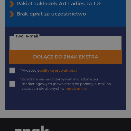
Pakiet zakładek Art Ladies za 1 zł
Brak opłat za uczestnictwo
Twój e-mail
DOŁĄCZ DO ZNAK EKSTRA
*
Akceptuję
politykę prywatności
*
Zgadzam się na otrzymywanie wiadomości
marketingowych (newsletter) na podany
e-mail
na
zasadach określonych w
regulaminie
.