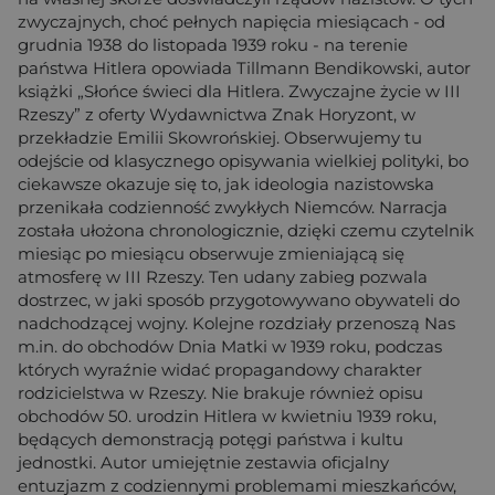
zwyczajnych, choć pełnych napięcia miesiącach - od
grudnia 1938 do listopada 1939 roku - na terenie
państwa Hitlera opowiada Tillmann Bendikowski, autor
książki „Słońce świeci dla Hitlera. Zwyczajne życie w III
Rzeszy” z oferty Wydawnictwa Znak Horyzont, w
przekładzie Emilii Skowrońskiej. Obserwujemy tu
odejście od klasycznego opisywania wielkiej polityki, bo
ciekawsze okazuje się to, jak ideologia nazistowska
przenikała codzienność zwykłych Niemców. Narracja
została ułożona chronologicznie, dzięki czemu czytelnik
miesiąc po miesiącu obserwuje zmieniającą się
atmosferę w III Rzeszy. Ten udany zabieg pozwala
dostrzec, w jaki sposób przygotowywano obywateli do
nadchodzącej wojny. Kolejne rozdziały przenoszą Nas
m.in. do obchodów Dnia Matki w 1939 roku, podczas
których wyraźnie widać propagandowy charakter
rodzicielstwa w Rzeszy. Nie brakuje również opisu
obchodów 50. urodzin Hitlera w kwietniu 1939 roku,
będących demonstracją potęgi państwa i kultu
jednostki. Autor umiejętnie zestawia oficjalny
entuzjazm z codziennymi problemami mieszkańców,