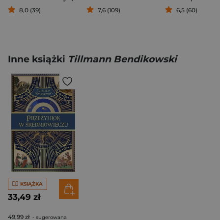
8,0 (39)
7,6 (109)
6,5 (60)
Inne książki
Tillmann Bendikowski
KSIĄŻKA
33,49 zł
49,99 zł
- sugerowana