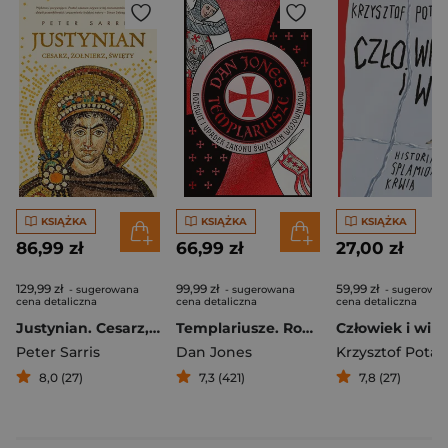
KSIĄŻKA
KSIĄŻKA
KSIĄŻKA
86,99 zł
66,99 zł
27,00 zł
129,99 zł
99,99 zł
59,99 zł
- sugerowana
- sugerowana
- sugerowa
cena detaliczna
cena detaliczna
cena detaliczna
Justynian. Cesarz, żołnierz, święty
Templariusze. Rozkwit i upadek zakonu świętych wojowników
Peter Sarris
Dan Jones
Krzysztof Potac
8,0 (27)
7,3 (421)
7,8 (27)