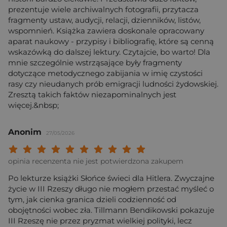
prezentuje wiele archiwalnych fotografii, przytacza
fragmenty ustaw, audycji, relacji, dzienników, listów,
wspomnień. Książka zawiera doskonale opracowany
aparat naukowy - przypisy i bibliografię, które są cenną
wskazówką do dalszej lektury. Czytajcie, bo warto! Dla
mnie szczególnie wstrząsające były fragmenty
dotyczące metodycznego zabijania w imię czystości
rasy czy nieudanych prób emigracji ludności żydowskiej.
Zresztą takich faktów niezapominalnych jest
więcej.&nbsp;
Anonim
27/05/2026
Twoja ocena: Beznadziejna 1/10"
Twoja ocena: Bardzo słaba 2/10"
Twoja ocena: Słaba 3/10"
Twoja ocena: Może być 4/10"
Twoja ocena: Przeciętna 5/10"
Twoja ocena: Dobra 6/10"
Twoja ocena: Bardzo dobra 7/10"
Twoja ocena: Rewelacyjna 8/10
Twoja ocena: Wybitna 9/10
Twoja ocena: Arcydzieło
opinia recenzenta nie jest potwierdzona zakupem
Po lekturze książki Słońce świeci dla Hitlera. Zwyczajne
życie w III Rzeszy długo nie mogłem przestać myśleć o
tym, jak cienka granica dzieli codzienność od
obojętności wobec zła. Tillmann Bendikowski pokazuje
III Rzeszę nie przez pryzmat wielkiej polityki, lecz