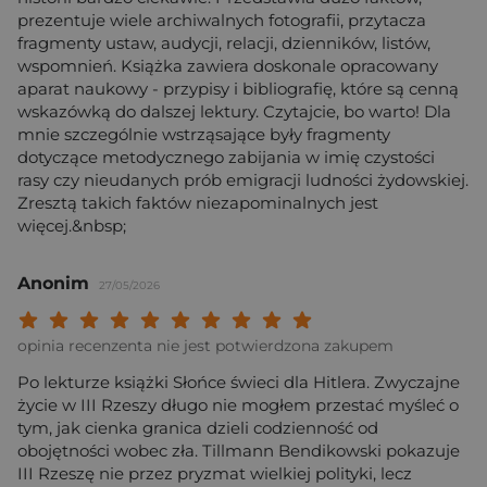
prezentuje wiele archiwalnych fotografii, przytacza
fragmenty ustaw, audycji, relacji, dzienników, listów,
wspomnień. Książka zawiera doskonale opracowany
aparat naukowy - przypisy i bibliografię, które są cenną
wskazówką do dalszej lektury. Czytajcie, bo warto! Dla
mnie szczególnie wstrząsające były fragmenty
dotyczące metodycznego zabijania w imię czystości
rasy czy nieudanych prób emigracji ludności żydowskiej.
Zresztą takich faktów niezapominalnych jest
więcej.&nbsp;
Anonim
27/05/2026
Twoja ocena: Beznadziejna 1/10"
Twoja ocena: Bardzo słaba 2/10"
Twoja ocena: Słaba 3/10"
Twoja ocena: Może być 4/10"
Twoja ocena: Przeciętna 5/10"
Twoja ocena: Dobra 6/10"
Twoja ocena: Bardzo dobra 7/10"
Twoja ocena: Rewelacyjna 8/10
Twoja ocena: Wybitna 9/10
Twoja ocena: Arcydzieło
opinia recenzenta nie jest potwierdzona zakupem
Po lekturze książki Słońce świeci dla Hitlera. Zwyczajne
życie w III Rzeszy długo nie mogłem przestać myśleć o
tym, jak cienka granica dzieli codzienność od
obojętności wobec zła. Tillmann Bendikowski pokazuje
III Rzeszę nie przez pryzmat wielkiej polityki, lecz