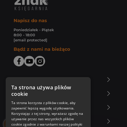
Napisz do nas
Poniedziałek - Piątek
8:00 - 18:00
[email protected]
Bądź z nami na bieżąco
O Księgarni Znak
Ta strona używa plików
cookie
Zakupy u nas
Ta strona korzysta z plików cookie, aby
Nasza oferta
zapewnić lepszą wygodę użytkowania.
Korzystając z tej strony, wyrażasz zgodę na
używanie przez nas wszystkich plików
Nasi autorzy
cookie zgodnie z warunkami naszej polityki