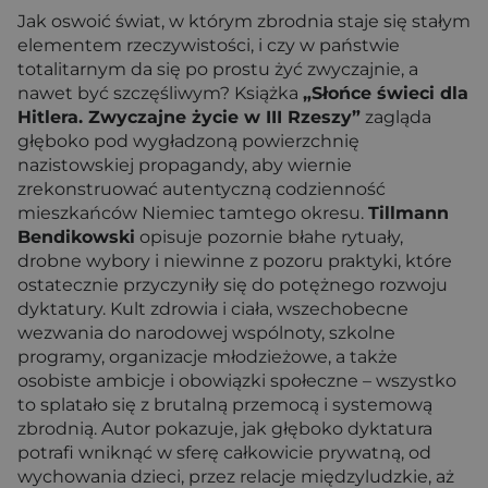
Jak oswoić świat, w którym zbrodnia staje się stałym
elementem rzeczywistości, i czy w państwie
totalitarnym da się po prostu żyć zwyczajnie, a
nawet być szczęśliwym? Książka
„Słońce świeci dla
Hitlera. Zwyczajne życie w III Rzeszy”
zagląda
głęboko pod wygładzoną powierzchnię
nazistowskiej propagandy, aby wiernie
zrekonstruować autentyczną codzienność
mieszkańców Niemiec tamtego okresu.
Tillmann
Bendikowski
opisuje pozornie błahe rytuały,
drobne wybory i niewinne z pozoru praktyki, które
ostatecznie przyczyniły się do potężnego rozwoju
dyktatury. Kult zdrowia i ciała, wszechobecne
wezwania do narodowej wspólnoty, szkolne
programy, organizacje młodzieżowe, a także
osobiste ambicje i obowiązki społeczne – wszystko
to splatało się z brutalną przemocą i systemową
zbrodnią. Autor pokazuje, jak głęboko dyktatura
potrafi wniknąć w sferę całkowicie prywatną, od
wychowania dzieci, przez relacje międzyludzkie, aż