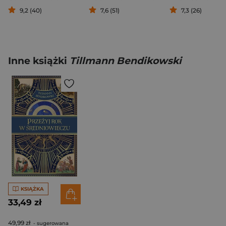
9,2 (40)
7,6 (51)
7,3 (26)
Inne książki
Tillmann Bendikowski
KSIĄŻKA
33,49 zł
49,99 zł
- sugerowana