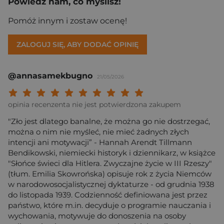
Powiedz nam, co myślisz!
Pomóż innym i zostaw ocenę!
ZALOGUJ SIĘ, ABY DODAĆ OPINIĘ
@annasamekbugno
21/05/2026
Twoja ocena: Beznadziejna 1/10"
Twoja ocena: Bardzo słaba 2/10"
Twoja ocena: Słaba 3/10"
Twoja ocena: Może być 4/10"
Twoja ocena: Przeciętna 5/10"
Twoja ocena: Dobra 6/10"
Twoja ocena: Bardzo dobra 7/10"
Twoja ocena: Rewelacyjna 8/10
Twoja ocena: Wybitna 9/10
Twoja ocena: Arcydzieło
opinia recenzenta nie jest potwierdzona zakupem
"Zło jest dlatego banalne, że można go nie dostrzegać,
można o nim nie myśleć, nie mieć żadnych złych
intencji ani motywacji” - Hannah Arendt Tillmann
Bendikowski, niemiecki historyk i dziennikarz, w książce
"Słońce świeci dla Hitlera. Zwyczajne życie w III Rzeszy"
(tłum. Emilia Skowrońska) opisuje rok z życia Niemców
w narodowosocjalistycznej dyktaturze - od grudnia 1938
do listopada 1939. Codzienność definiowana jest przez
państwo, które m.in. decyduje o programie nauczania i
wychowania, motywuje do donoszenia na osoby