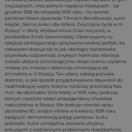
zwyczajnych, choć pełnych napięcia miesiącach - od
grudnia 1938 do listopada 1939 roku - na terenie
państwa Hitlera opowiada Tillmann Bendikowski, autor
książki „Słońce świeci dla Hitlera. Zwyczajne życie w III
Rzeszy” z oferty Wydawnictwa Znak Horyzont, w
przekładzie Emilii Skowrońskiej. Obserwujemy tu
odejście od klasycznego opisywania wielkiej polityki, bo
ciekawsze okazuje się to, jak ideologia nazistowska
przenikała codzienność zwykłych Niemców. Narracja
została ułożona chronologicznie, dzięki czemu czytelnik
miesiąc po miesiącu obserwuje zmieniającą się
atmosferę w III Rzeszy. Ten udany zabieg pozwala
dostrzec, w jaki sposób przygotowywano obywateli do
nadchodzącej wojny. Kolejne rozdziały przenoszą Nas
m.in. do obchodów Dnia Matki w 1939 roku, podczas
których wyraźnie widać propagandowy charakter
rodzicielstwa w Rzeszy. Nie brakuje również opisu
obchodów 50. urodzin Hitlera w kwietniu 1939 roku,
będących demonstracją potęgi państwa i kultu
jednostki. Autor umiejętnie zestawia oficjalny
entuzjazm z codziennymi problemami mieszkańców,