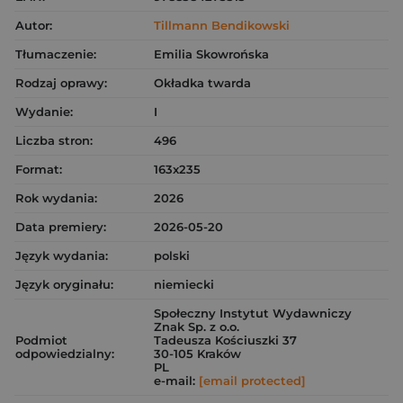
Autor:
Tillmann Bendikowski
Tłumaczenie:
Emilia Skowrońska
Rodzaj oprawy:
Okładka twarda
Wydanie:
I
Liczba stron:
496
Format:
163x235
Rok wydania:
2026
Data premiery:
2026-05-20
Język wydania:
polski
Język oryginału:
niemiecki
Społeczny Instytut Wydawniczy
Znak Sp. z o.o.
Podmiot
Tadeusza Kościuszki 37
odpowiedzialny:
30-105 Kraków
PL
e-mail:
[email protected]