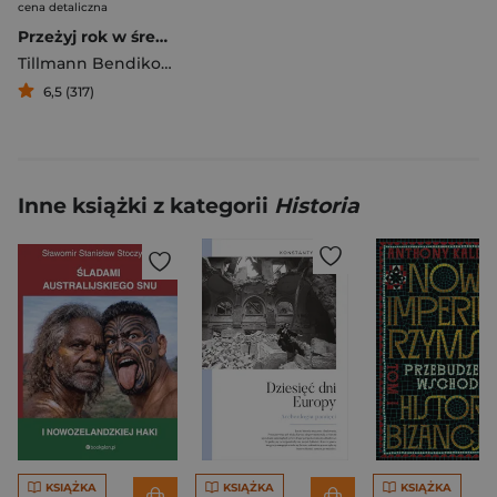
cena detaliczna
Przeżyj rok w średniowieczu
Tillmann Bendikowski
6,5 (317)
Inne książki z kategorii
Historia
KSIĄŻKA
KSIĄŻKA
KSIĄŻKA