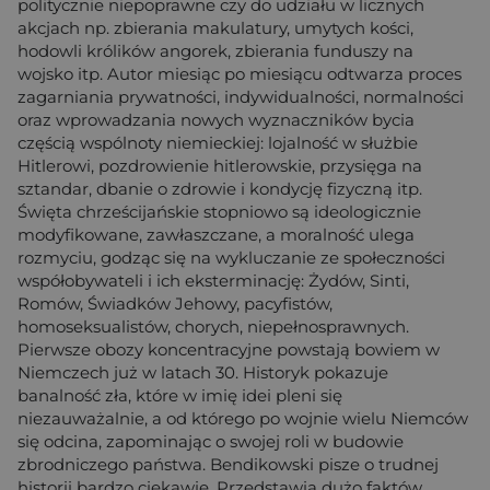
politycznie niepoprawne czy do udziału w licznych
akcjach np. zbierania makulatury, umytych kości,
hodowli królików angorek, zbierania funduszy na
wojsko itp. Autor miesiąc po miesiącu odtwarza proces
zagarniania prywatności, indywidualności, normalności
oraz wprowadzania nowych wyznaczników bycia
częścią wspólnoty niemieckiej: lojalność w służbie
Hitlerowi, pozdrowienie hitlerowskie, przysięga na
sztandar, dbanie o zdrowie i kondycję fizyczną itp.
Święta chrześcijańskie stopniowo są ideologicznie
modyfikowane, zawłaszczane, a moralność ulega
rozmyciu, godząc się na wykluczanie ze społeczności
współobywateli i ich eksterminację: Żydów, Sinti,
Romów, Świadków Jehowy, pacyfistów,
homoseksualistów, chorych, niepełnosprawnych.
Pierwsze obozy koncentracyjne powstają bowiem w
Niemczech już w latach 30. Historyk pokazuje
banalność zła, które w imię idei pleni się
niezauważalnie, a od którego po wojnie wielu Niemców
się odcina, zapominając o swojej roli w budowie
zbrodniczego państwa. Bendikowski pisze o trudnej
historii bardzo ciekawie. Przedstawia dużo faktów,