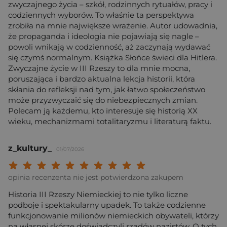
zwyczajnego życia – szkół, rodzinnych rytuałów, pracy i
codziennych wyborów. To właśnie ta perspektywa
zrobiła na mnie największe wrażenie. Autor udowadnia,
że propaganda i ideologia nie pojawiają się nagle –
powoli wnikają w codzienność, aż zaczynają wydawać
się czymś normalnym. Książka Słońce świeci dla Hitlera.
Zwyczajne życie w III Rzeszy to dla mnie mocna,
poruszająca i bardzo aktualna lekcja historii, która
skłania do refleksji nad tym, jak łatwo społeczeństwo
może przyzwyczaić się do niebezpiecznych zmian.
Polecam ją każdemu, kto interesuje się historią XX
wieku, mechanizmami totalitaryzmu i literaturą faktu.
z_kultury_
01/07/2026
Twoja ocena: Beznadziejna 1/10"
Twoja ocena: Bardzo słaba 2/10"
Twoja ocena: Słaba 3/10"
Twoja ocena: Może być 4/10"
Twoja ocena: Przeciętna 5/10"
Twoja ocena: Dobra 6/10"
Twoja ocena: Bardzo dobra 7/10"
Twoja ocena: Rewelacyjna 8/10
Twoja ocena: Wybitna 9/10
Twoja ocena: Arcydzieło
opinia recenzenta nie jest potwierdzona zakupem
Historia III Rzeszy Niemieckiej to nie tylko liczne
podboje i spektakularny upadek. To także codzienne
funkcjonowanie milionów niemieckich obywateli, którzy
na własnej skórze doświadczyli rządów nazistów. O tych