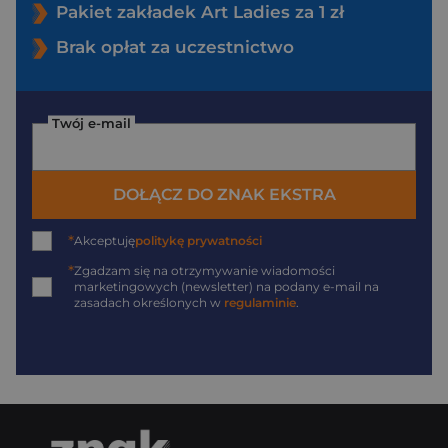
Pakiet zakładek Art Ladies za 1 zł
Brak opłat za uczestnictwo
Twój e-mail
DOŁĄCZ DO ZNAK EKSTRA
*
Akceptuję
politykę prywatności
*
Zgadzam się na otrzymywanie wiadomości
marketingowych (newsletter) na podany
e-mail
na
zasadach określonych w
regulaminie
.