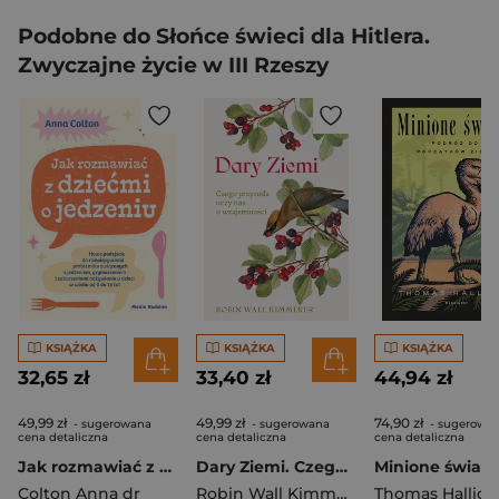
Podobne do Słońce świeci dla Hitlera.
Zwyczajne życie w III Rzeszy
KSIĄŻKA
KSIĄŻKA
KSIĄŻKA
32,65 zł
33,40 zł
44,94 zł
49,99 zł
49,99 zł
74,90 zł
- sugerowana
- sugerowana
- sugerowa
cena detaliczna
cena detaliczna
cena detaliczna
Jak rozmawiać z dziećmi o jedzeniu. Nowe podejście do rozwiązywania problemów związanych z jedzeniem, grymaszeniem i zaburzeniami odżywiania u dzieci w wieku 0 do 16 lat
Dary Ziemi. Czego przyroda uczy nas o wzajemności
Colton Anna dr
Robin Wall Kimmerer
Thomas Hallida