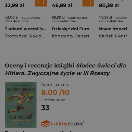
32,99 zł
46,89 zł
80,39 zł
43,00 zł
69,99 zł
119,99 zł
- sugerowana
- sugerowana
- sugerowa
cena detaliczna
cena detaliczna
cena detaliczna
Śladami australijskiego snu i nowozelandzkiej haki
Dziesięć dni Europy. Archeologia pamięci
Stoczyński Sławomir Stanisław
Konstanty Gebert
Kaldellis Anth
Oceny i recenzje książki
Słońce świeci dla
Hitlera. Zwyczajne życie w III Rzeszy
Średnia ocen:
8.00
/10
Liczba ocen:
33