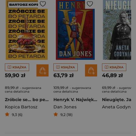
KSIĄŻKA
KSIĄŻKA
KSIĄŻKA
59,90 zł
63,79 zł
46,89 zł
89,99 zł
109,99 zł
69,99 zł
- sugerowana
- sugerowana
- sugerowa
cena detaliczna
cena detaliczna
cena detaliczna
Zróbcie se... bo petarda
Henryk V. Największy wojownik na angielskim tronie
Kopica Bartosz
Dan Jones
Aneta Godynia
9,3 (6)
9,2 (18)