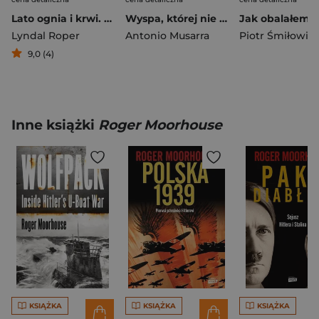
Lato ognia i krwi. Wojna chłopska w Niemczech 1524-1525
Wyspa, której nie ma
Lyndal Roper
Antonio Musarra
Piotr Śmiłowicz
9,0 (4)
Inne książki
Roger Moorhouse
KSIĄŻKA
KSIĄŻKA
KSIĄŻKA