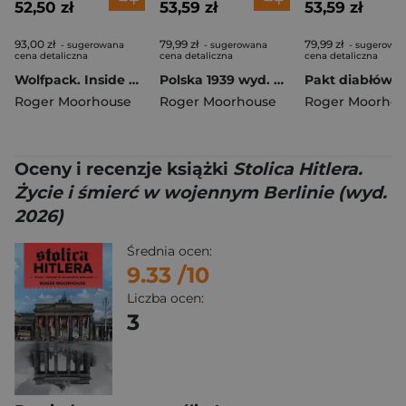
52,50 zł
53,59 zł
53,59 zł
93,00 zł
79,99 zł
79,99 zł
- sugerowana
- sugerowana
- sugerowa
cena detaliczna
cena detaliczna
cena detaliczna
Wolfpack. Inside Hitler's U-Boat War
Polska 1939 wyd. 2022
Roger Moorhouse
Roger Moorhouse
Roger Moorhou
Oceny i recenzje książki
Stolica Hitlera.
Życie i śmierć w wojennym Berlinie (wyd.
2026)
Średnia ocen:
9.33
/10
Liczba ocen:
3