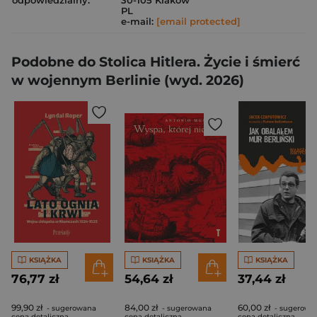
odpowiedzialny:
30-105 Kraków
PL
e-mail:
[email protected]
Podobne do Stolica Hitlera. Życie i śmierć
w wojennym Berlinie (wyd. 2026)
KSIĄŻKA
KSIĄŻKA
KSIĄŻKA
76,77 zł
54,64 zł
37,44 zł
99,90 zł
84,00 zł
60,00 zł
- sugerowana
- sugerowana
- sugerowa
cena detaliczna
cena detaliczna
cena detaliczna