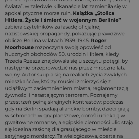
świata”, w zaledwie kilkanaście lat zamieniła się w
apokaliptyczne morze ruin.
Książka „Stolica
Hitlera. Życie i śmierć w wojennym Berlinie”
zabiera czytelników za fasadę oficjalnej
nazistowskiej propagandy, pokazując prawdziwe
oblicze Berlina w latach 1939–1945.
Roger
Moorhouse
rozpoczyna swoją opowieść od
hucznych obchodów 50. urodzin Hitlera, kiedy
Trzecia Rzesza znajdowała się u szczytu potęgi, by
następnie przeprowadzić nas przez mroczne lata
wojny. Autor skupia się na realiach życia zwykłych
mieszkańców, którzy musieli zmierzyć się z
uciążliwym zaciemnieniem miasta, reglamentacją
żywności i narastającym terrorem. Poznajemy
przestrzeń pełną skrajnych kontrastów: podczas
gdy na Berlin spadają alianckie bomby, dzieci grają
w schronach w gry planszowe, dorośli uciekają w
gwałtowne romanse, a egipskie ciemności ulic stają
się idealną zasłoną dla grasującego w mieście
seryjnego mordercy. Ta wielogłosowa, oparta na