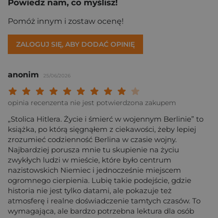
Powiedz nam, co myślisz!
Pomóż innym i zostaw ocenę!
ZALOGUJ SIĘ, ABY DODAĆ OPINIĘ
anonim
25/06/2026
Twoja ocena: Beznadziejna 1/10"
Twoja ocena: Bardzo słaba 2/10"
Twoja ocena: Słaba 3/10"
Twoja ocena: Może być 4/10"
Twoja ocena: Przeciętna 5/10"
Twoja ocena: Dobra 6/10"
Twoja ocena: Bardzo dobra 7/10"
Twoja ocena: Rewelacyjna 8/10
Twoja ocena: Wybitna 9/10
Twoja ocena: Arcydzieło
opinia recenzenta nie jest potwierdzona zakupem
„Stolica Hitlera. Życie i śmierć w wojennym Berlinie” to
książka, po którą sięgnąłem z ciekawości, żeby lepiej
zrozumieć codzienność Berlina w czasie wojny.
Najbardziej porusza mnie tu skupienie na życiu
zwykłych ludzi w mieście, które było centrum
nazistowskich Niemiec i jednocześnie miejscem
ogromnego cierpienia. Lubię takie podejście, gdzie
historia nie jest tylko datami, ale pokazuje też
atmosferę i realne doświadczenie tamtych czasów. To
wymagająca, ale bardzo potrzebna lektura dla osób