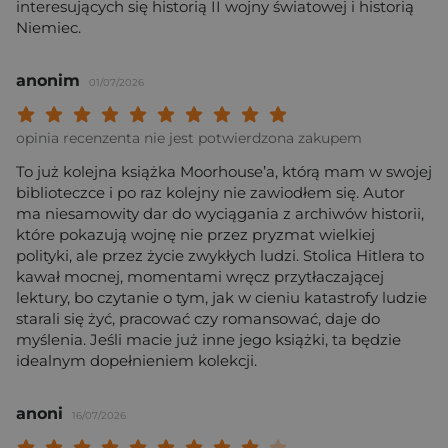
interesujących się historią II wojny światowej i historią
Niemiec.
anonim
01/07/2026
Twoja ocena: Beznadziejna 1/10"
Twoja ocena: Bardzo słaba 2/10"
Twoja ocena: Słaba 3/10"
Twoja ocena: Może być 4/10"
Twoja ocena: Przeciętna 5/10"
Twoja ocena: Dobra 6/10"
Twoja ocena: Bardzo dobra 7/10"
Twoja ocena: Rewelacyjna 8/10
Twoja ocena: Wybitna 9/10
Twoja ocena: Arcydzieło
opinia recenzenta nie jest potwierdzona zakupem
To już kolejna książka Moorhouse’a, którą mam w swojej
biblioteczce i po raz kolejny nie zawiodłem się. Autor
ma niesamowity dar do wyciągania z archiwów historii,
które pokazują wojnę nie przez pryzmat wielkiej
polityki, ale przez życie zwykłych ludzi. Stolica Hitlera to
kawał mocnej, momentami wręcz przytłaczającej
lektury, bo czytanie o tym, jak w cieniu katastrofy ludzie
starali się żyć, pracować czy romansować, daje do
myślenia. Jeśli macie już inne jego książki, ta będzie
idealnym dopełnieniem kolekcji.
anoni
16/07/2026
Twoja ocena: Beznadziejna 1/10"
Twoja ocena: Bardzo słaba 2/10"
Twoja ocena: Słaba 3/10"
Twoja ocena: Może być 4/10"
Twoja ocena: Przeciętna 5/10"
Twoja ocena: Dobra 6/10"
Twoja ocena: Bardzo dobra 7/10"
Twoja ocena: Rewelacyjna 8/10
Twoja ocena: Wybitna 9/10
Twoja ocena: Arcydzieło