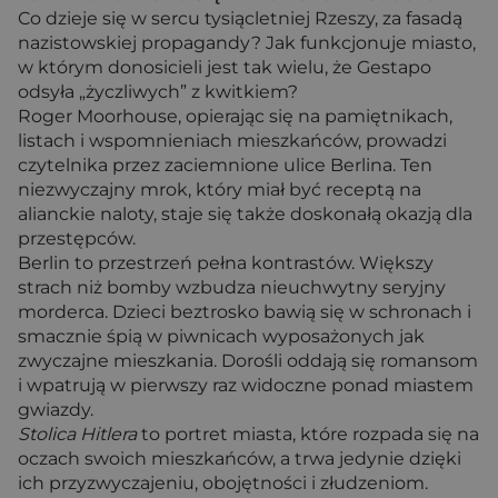
Co dzieje się w sercu tysiącletniej Rzeszy, za fasadą
nazistowskiej propagandy? Jak funkcjonuje miasto,
w którym donosicieli jest tak wielu, że Gestapo
odsyła „życzliwych” z kwitkiem?
Roger Moorhouse, opierając się na pamiętnikach,
listach i wspomnieniach mieszkańców, prowadzi
czytelnika przez zaciemnione ulice Berlina. Ten
niezwyczajny mrok, który miał być receptą na
alianckie naloty, staje się także doskonałą okazją dla
przestępców.
Berlin to przestrzeń pełna kontrastów. Większy
strach niż bomby wzbudza nieuchwytny seryjny
morderca. Dzieci beztrosko bawią się w schronach i
smacznie śpią w piwnicach wyposażonych jak
zwyczajne mieszkania. Dorośli oddają się romansom
i wpatrują w pierwszy raz widoczne ponad miastem
gwiazdy.
Stolica Hitlera
to portret miasta, które rozpada się na
oczach swoich mieszkańców, a trwa jedynie dzięki
ich przyzwyczajeniu, obojętności i złudzeniom.