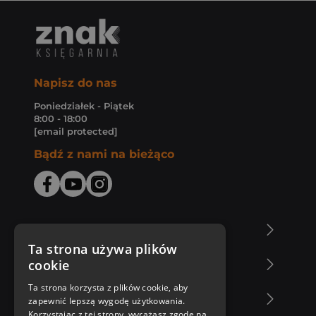
Napisz do nas
Poniedziałek - Piątek
8:00 - 18:00
[email protected]
Bądź z nami na bieżąco
O Księgarni Znak
Ta strona używa plików
cookie
Zakupy u nas
Ta strona korzysta z plików cookie, aby
Nasza oferta
zapewnić lepszą wygodę użytkowania.
Korzystając z tej strony, wyrażasz zgodę na