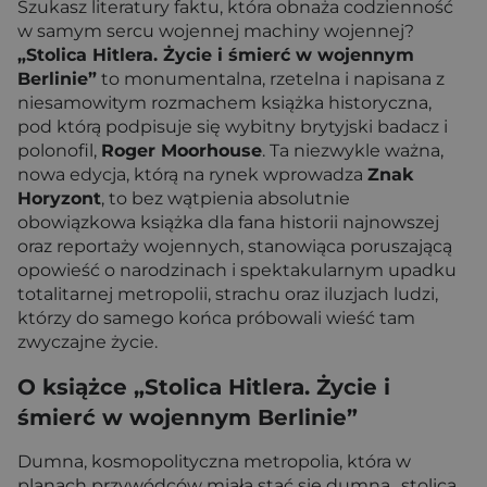
Szukasz literatury faktu, która obnaża codzienność
w samym sercu wojennej machiny wojennej?
„Stolica Hitlera. Życie i śmierć w wojennym
Berlinie”
to monumentalna, rzetelna i napisana z
niesamowitym rozmachem książka historyczna,
pod którą podpisuje się wybitny brytyjski badacz i
polonofil,
Roger Moorhouse
. Ta niezwykle ważna,
nowa edycja, którą na rynek wprowadza
Znak
Horyzont
, to bez wątpienia absolutnie
obowiązkowa książka dla fana historii najnowszej
oraz reportaży wojennych, stanowiąca poruszającą
opowieść o narodzinach i spektakularnym upadku
totalitarnej metropolii, strachu oraz iluzjach ludzi,
którzy do samego końca próbowali wieść tam
zwyczajne życie.
O książce „Stolica Hitlera. Życie i
śmierć w wojennym Berlinie”
Dumna, kosmopolityczna metropolia, która w
planach przywódców miała stać się dumną „stolicą