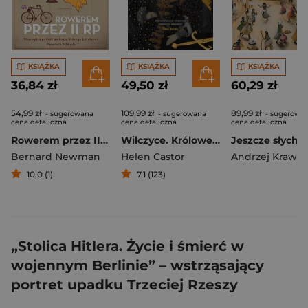
KSIĄŻKA
KSIĄŻKA
KSIĄŻKA
36,84 zł
49,50 zł
60,29 zł
54,99 zł
109,99 zł
89,99 zł
- sugerowana
- sugerowana
- sugerowa
cena detaliczna
cena detaliczna
cena detaliczna
Rowerem przez II RP wyd. 2025
Wilczyce. Królowe, które rządziły Anglią przed Elżbietą I
Bernard Newman
Helen Castor
Andrzej Krawcz
10,0 (1)
7,1 (123)
„Stolica Hitlera. Życie i śmierć w
wojennym Berlinie” – wstrząsający
portret upadku Trzeciej Rzeszy