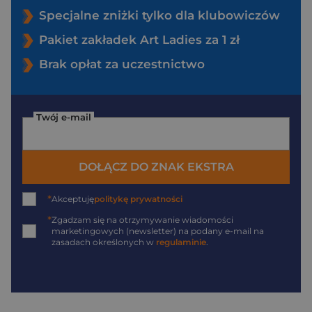
Specjalne zniżki tylko dla klubowiczów
Pakiet zakładek Art Ladies za 1 zł
Brak opłat za uczestnictwo
Twój e-mail
DOŁĄCZ DO ZNAK EKSTRA
*
Akceptuję
politykę prywatności
*
Zgadzam się na otrzymywanie wiadomości
marketingowych (newsletter) na podany
e-mail
na
zasadach określonych w
regulaminie
.