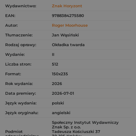
Wydawnictwo:
Znak Horyzont
EAN:
9788384275580
Autor:
Roger Moorhouse
Tłumaczenie:
Jan Wąsiński
Rodzaj oprawy:
Okładka twarda
Wydanie:
II
Liczba stron:
512
Format:
150x235
Rok wydania:
2026
Data premiery:
2026-07-01
Język wydania:
polski
Język oryginału:
angielski
Społeczny Instytut Wydawniczy
Znak Sp. z o.o.
Podmiot
Tadeusza Kościuszki 37