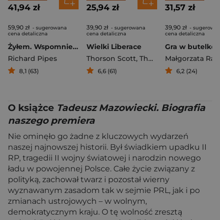
41,94 zł
25,94 zł
31,57 zł
59,90 zł
39,90 zł
39,90 zł
- sugerowana
- sugerowana
- sugerowa
cena detaliczna
cena detaliczna
cena detaliczna
Żyłem. Wspomnienia niezależnego
Wielki Liberace
Richard Pipes
Thorson Scott
,
Thorleifson Alex
8,1 (63)
6,6 (61)
6,2 (24)
O książce
Tadeusz Mazowiecki. Biografia
naszego premiera
Nie ominęło go żadne z kluczowych wydarzeń
naszej najnowszej historii. Był świadkiem upadku II
RP, tragedii II wojny światowej i narodzin nowego
ładu w powojennej Polsce. Całe życie związany z
polityką, zachował twarz i pozostał wierny
wyznawanym zasadom tak w sejmie PRL, jak i po
zmianach ustrojowych – w wolnym,
demokratycznym kraju. O tę wolność zresztą