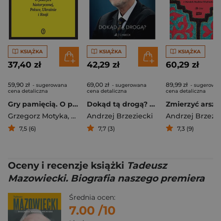
KSIĄŻKA
KSIĄŻKA
KSIĄŻKA
37,40 zł
42,29 zł
60,29 zł
59,90 zł
69,00 zł
89,99 zł
- sugerowana
- sugerowana
- sugerowa
cena detaliczna
cena detaliczna
cena detaliczna
Gry pamięcią. O polityce historycznej, Polsce, Ukrainie i Rosji
Dokąd tą drogą? Piotr Nowina-Konopka w rozmowie z Andrzejem Brzezieckim
Grzegorz Motyka
,
Andrzej Brzeziecki
Andrzej Brzeziecki
Andrzej Brzezie
7,5 (6)
7,7 (3)
7,3 (9)
Oceny i recenzje książki
Tadeusz
Mazowiecki. Biografia naszego premiera
Średnia ocen:
7.00
/10