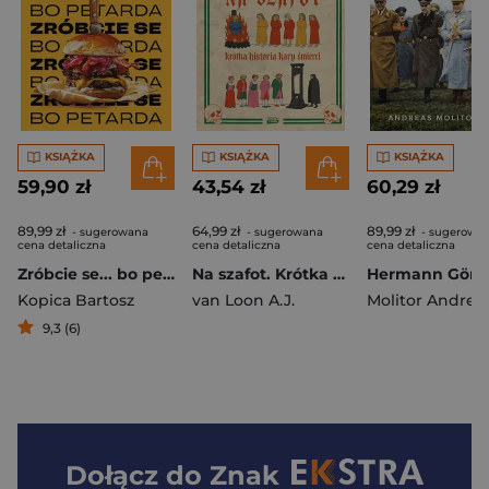
KSIĄŻKA
KSIĄŻKA
KSIĄŻKA
59,90 zł
43,54 zł
60,29 zł
89,99 zł
64,99 zł
89,99 zł
- sugerowana
- sugerowana
- sugerowa
cena detaliczna
cena detaliczna
cena detaliczna
Zróbcie se... bo petarda
Na szafot. Krótka historia kary śmierci
Kopica Bartosz
van Loon A.J.
Molitor Andrea
9,3 (6)
Dołącz do
Znak