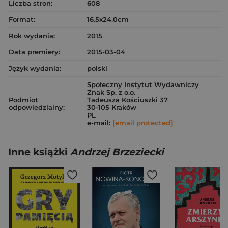
Liczba stron:
608
Format:
16.5x24.0cm
Rok wydania:
2015
Data premiery:
2015-03-04
Język wydania:
polski
Społeczny Instytut Wydawniczy
Znak Sp. z o.o.
Podmiot
Tadeusza Kościuszki 37
odpowiedzialny:
30-105 Kraków
PL
e-mail:
[email protected]
Inne książki
Andrzej Brzeziecki