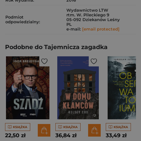
Rok wydania:
2016
Wydawnictwo LTW
rtm. W. Pileckiego 9
Podmiot
05-092 Dziekanów Leśny
odpowiedzialny:
PL
e-mail:
[email protected]
Podobne do Tajemnicza zagadka
KSIĄŻKA
KSIĄŻKA
KSIĄŻKA
22,50 zł
36,84 zł
33,49 zł