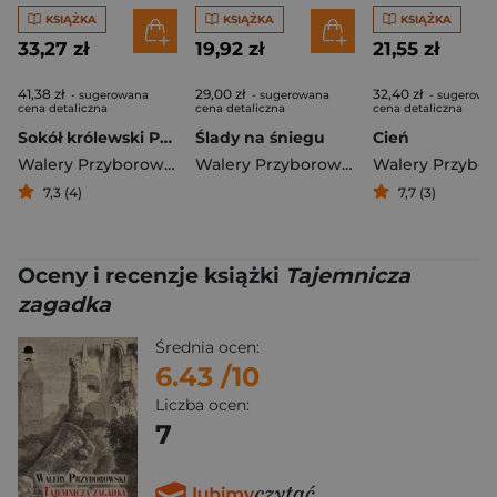
KSIĄŻKA
KSIĄŻKA
KSIĄŻKA
33,27 zł
19,92 zł
21,55 zł
41,38 zł
29,00 zł
32,40 zł
- sugerowana
- sugerowana
- sugerowa
cena detaliczna
cena detaliczna
cena detaliczna
Sokół królewski Powieść historyczna z czasów Zygmunta Augusta
Ślady na śniegu
Cień
Walery Przyborowski
Walery Przyborowski
7,3 (4)
7,7 (3)
Oceny i recenzje książki
Tajemnicza
zagadka
Średnia ocen:
6.43
/10
Liczba ocen:
7