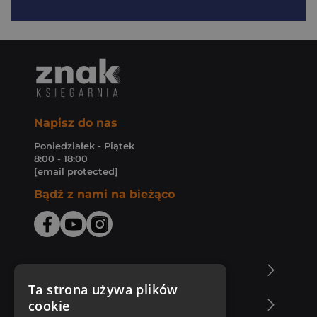
Napisz do nas
Poniedziałek - Piątek
8:00 - 18:00
[email protected]
Bądź z nami na bieżąco
O Księgarni Znak
Ta strona używa plików
cookie
Zakupy u nas