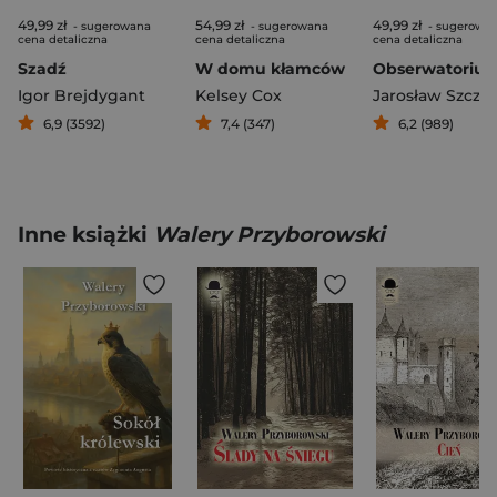
49,99 zł
54,99 zł
49,99 zł
- sugerowana
- sugerowana
- sugerowa
cena detaliczna
cena detaliczna
cena detaliczna
Szadź
W domu kłamców
Obserwatoriu
Igor Brejdygant
Kelsey Cox
6,9 (3592)
7,4 (347)
6,2 (989)
Inne książki
Walery Przyborowski