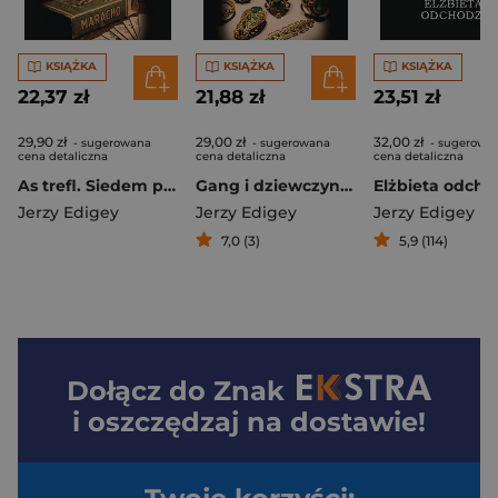
KSIĄŻKA
KSIĄŻKA
KSIĄŻKA
22,37 zł
21,88 zł
23,51 zł
29,90 zł
29,00 zł
32,00 zł
- sugerowana
- sugerowana
- sugerowa
cena detaliczna
cena detaliczna
cena detaliczna
As trefl. Siedem papierosów Maracho
Gang i dziewczyna / Tajemnica starego kościółka
Elżbieta odcho
Jerzy Edigey
Jerzy Edigey
Jerzy Edigey
7,0 (3)
5,9 (114)
Dołącz do
Znak
i oszczędzaj na dostawie!