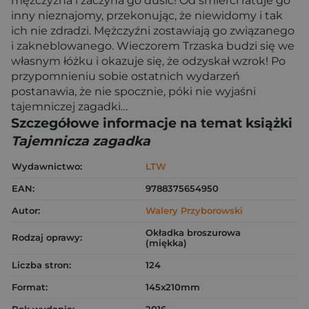
mężczyzna i zaczyna go dusić! Od śmierci ratuje go
inny nieznajomy, przekonując, że niewidomy i tak
ich nie zdradzi. Mężczyźni zostawiają go związanego
i zakneblowanego. Wieczorem Trzaska budzi się we
własnym łóżku i okazuje się, że odzyskał wzrok! Po
przypomnieniu sobie ostatnich wydarzeń
postanawia, że nie spocznie, póki nie wyjaśni
tajemniczej zagadki…
Szczegółowe informacje na temat książki
Tajemnicza zagadka
Wydawnictwo:
LTW
EAN:
9788375654950
Autor:
Walery Przyborowski
Okładka broszurowa
Rodzaj oprawy:
(miękka)
Liczba stron:
124
Format:
145x210mm