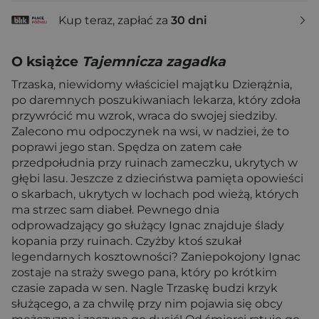
Kup teraz, zapłać za
30 dni
O książce
Tajemnicza zagadka
Trzaska, niewidomy właściciel majątku Dzierążnia,
po daremnych poszukiwaniach lekarza, który zdoła
przywrócić mu wzrok, wraca do swojej siedziby.
Zalecono mu odpoczynek na wsi, w nadziei, że to
poprawi jego stan. Spędza on zatem całe
przedpołudnia przy ruinach zameczku, ukrytych w
głębi lasu. Jeszcze z dzieciństwa pamięta opowieści
o skarbach, ukrytych w lochach pod wieżą, których
ma strzec sam diabeł. Pewnego dnia
odprowadzający go służący Ignac znajduje ślady
kopania przy ruinach. Czyżby ktoś szukał
legendarnych kosztowności? Zaniepokojony Ignac
zostaje na straży swego pana, który po krótkim
czasie zapada w sen. Nagle Trzaskę budzi krzyk
służącego, a za chwilę przy nim pojawia się obcy