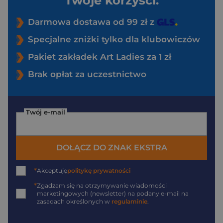
Twoje korzyści:
Darmowa dostawa od 99 zł z
Specjalne zniżki tylko dla klubowiczów
Pakiet zakładek Art Ladies za 1 zł
Brak opłat za uczestnictwo
Twój e-mail
DOŁĄCZ DO ZNAK EKSTRA
*
Akceptuję
politykę prywatności
*
Zgadzam się na otrzymywanie wiadomości
marketingowych (newsletter) na podany
e-mail
na
zasadach określonych w
regulaminie
.