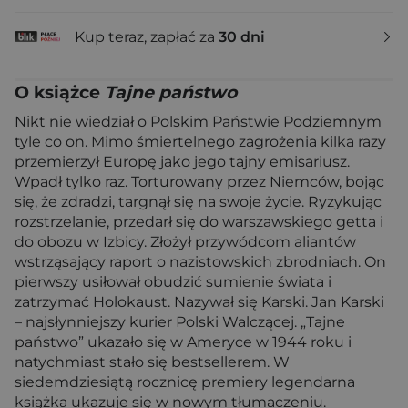
Kup teraz, zapłać za
30 dni
O książce
Tajne państwo
Nikt nie wiedział o Polskim Państwie Podziemnym
tyle co on. Mimo śmiertelnego zagrożenia kilka razy
przemierzył Europę jako jego tajny emisariusz.
Wpadł tylko raz. Torturowany przez Niemców, bojąc
się, że zdradzi, targnął się na swoje życie. Ryzykując
rozstrzelanie, przedarł się do warszawskiego getta i
do obozu w Izbicy. Złożył przywódcom aliantów
wstrząsający raport o nazistowskich zbrodniach. On
pierwszy usiłował obudzić sumienie świata i
zatrzymać Holokaust. Nazywał się Karski. Jan Karski
– najsłynniejszy kurier Polski Walczącej. „Tajne
państwo” ukazało się w Ameryce w 1944 roku i
natychmiast stało się bestsellerem. W
siedemdziesiątą rocznicę premiery legendarna
książka ukazuje się w nowym tłumaczeniu.