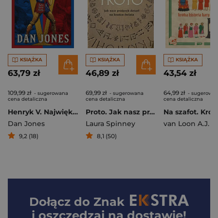
KSIĄŻKA
KSIĄŻKA
KSIĄŻKA
63,79 zł
46,89 zł
43,54 zł
109,99 zł
69,99 zł
64,99 zł
- sugerowana
- sugerowana
- sugerowa
cena detaliczna
cena detaliczna
cena detaliczna
Henryk V. Największy wojownik na angielskim tronie
Proto. Jak nasz prajęzyk dotarł na krańce świata
Dan Jones
Laura Spinney
van Loon A.J.
9,2 (18)
8,1 (50)
Dołącz do
Znak
i oszczędzaj na dostawie!