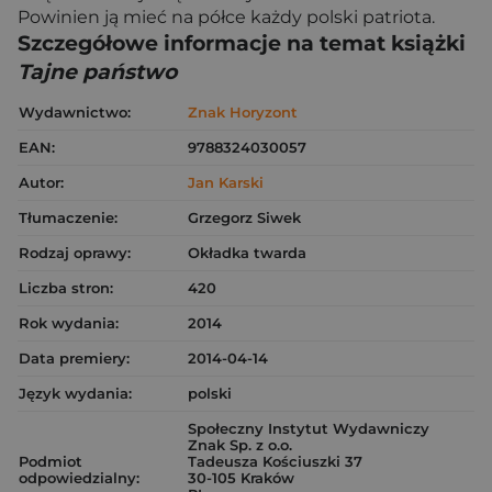
Powinien ją mieć na półce każdy polski patriota.
Szczegółowe informacje na temat książki
Tajne państwo
Wydawnictwo:
Znak Horyzont
EAN:
9788324030057
Autor:
Jan Karski
Tłumaczenie:
Grzegorz Siwek
Rodzaj oprawy:
Okładka twarda
Liczba stron:
420
Rok wydania:
2014
Data premiery:
2014-04-14
Język wydania:
polski
Społeczny Instytut Wydawniczy
Znak Sp. z o.o.
Podmiot
Tadeusza Kościuszki 37
odpowiedzialny:
30-105 Kraków