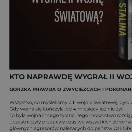
KTO NAPRAWDĘ WYGRAŁ II WO
GORZKA PRAWDA O ZWYCIĘZCACH I POKONA
Wszystko, co myśleliśmy o II wojnie światowej, było 
Gdy wojna się kończyła, od 4 miesięcy już nie żył.
To była wojna innego tyrana. Jego mocarstwo rozciąg
uczestniczyły przez cały czas we wszystkich zbroj
głównych agresorów należących do państw Osi. Obu 