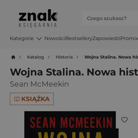
Kategorie
Nowości
Bestsellery
Zapowiedzi
Promo
Katalog
Historia
Wojna Stalina. Nowa his
Wojna Stalina. Nowa hist
Sean McMeekin
KSIĄŻKA