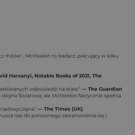
cz mitów'... McMeekin to badacz, pracujący w kilku
id Harsanyi, Notable Books of 2021, The
oczekiwanych odpowiedzi na stare."
— The Guardian
a Wojna Światowa, ale McMeekin faktycznie spełnia
t nadzwyczajna."
— The Times (UK)
ra zmusza nas do ponownego zastanowienia się i