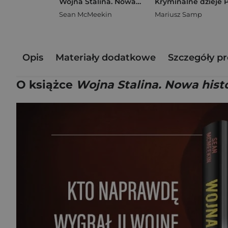
Wojna Stalina. Nowa historia II wojny światowej
Sean McMeekin
Mariusz Samp
Opis
Materiały dodatkowe
Szczegóły p
O książce
Wojna Stalina. Nowa histo