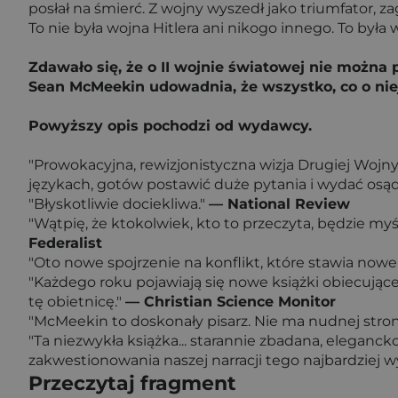
posłał na śmierć. Z wojny wyszedł jako triumfator, z
To nie była wojna Hitlera ani nikogo innego. To była w
Zdawało się, że o II wojnie światowej nie można
Sean McMeekin udowadnia, że wszystko, co o nie
Powyższy opis pochodzi od wydawcy.
"Prowokacyjna, rewizjonistyczna wizja Drugiej Wojny 
językach, gotów postawić duże pytania i wydać osąd
"Błyskotliwie dociekliwa."
— National Review
"Wątpię, że ktokolwiek, kto to przeczyta, będzie my
Federalist
"Oto nowe spojrzenie na konflikt, które stawia nowe
"Każdego roku pojawiają się nowe książki obiecując
tę obietnicę."
— Christian Science Monitor
"McMeekin to doskonały pisarz. Nie ma nudnej stron
"Ta niezwykła książka... starannie zbadana, elegancko
zakwestionowania naszej narracji tego najbardziej
Przeczytaj fragment