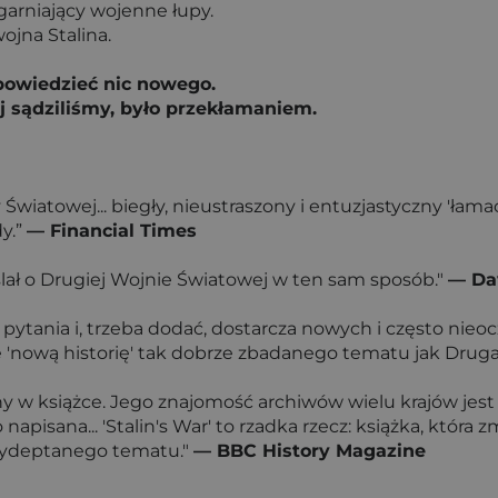
agarniający wojenne łupy.
ojna Stalina.
 powiedzieć nic nowego.
j sądziliśmy, było przekłamaniem.
Światowej... biegły, nieustraszony i entuzjastyczny 'łama
y.”
— Financial Times
ślał o Drugiej Wojnie Światowej w ten sam sposób."
— Dav
 pytania i, trzeba dodać, dostarcza nowych i często nie
e 'nową historię' tak dobrze zbadanego tematu jak Drug
y w książce. Jego znajomość archiwów wielu krajów jes
 napisana... 'Stalin's War' to rzadka rzecz: książka, któ
 wydeptanego tematu."
— BBC History Magazine