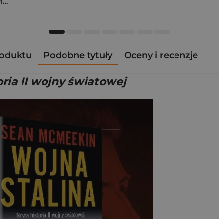
Kryminalne dzieje Piastów. Mroczna historia dynastii
roduktu
Podobne tytuły
Oceny i recenzje
ria II wojny światowej