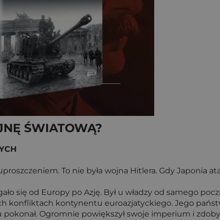
JNĘ ŚWIATOWĄ?
NYCH
uproszczeniem. To nie była wojna Hitlera. Gdy Japonia at
ało się od Europy po Azję. Był u władzy od samego począt
nych konfliktach kontynentu euroazjatyckiego. Jego pań
pokonał. Ogromnie powiększył swoje imperium i zdobył w