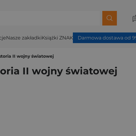
cje
Nasze zakładki
Książki ZNAK
Darmowa dostawa od 99
toria II wojny światowej
oria II wojny światowej