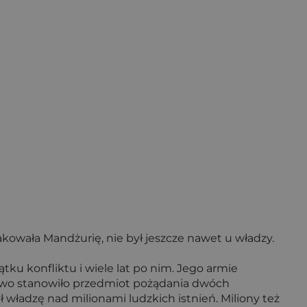
akowała Mandżurię, nie był jeszcze nawet u władzy.
ku konfliktu i wiele lat po nim. Jego armie
stwo stanowiło przedmiot pożądania dwóch
ładzę nad milionami ludzkich istnień. Miliony też