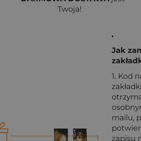
Twoja!
Jak za
zakład
1. Kod n
zakładk
otrzym
osobn
mailu, 
potwie
zapisu 