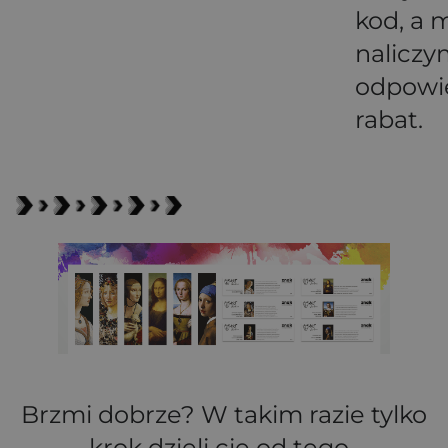
kod, a 
naliczy
odpowi
rabat.
Brzmi dobrze? W takim razie tylko
krok dzieli cię od tego,