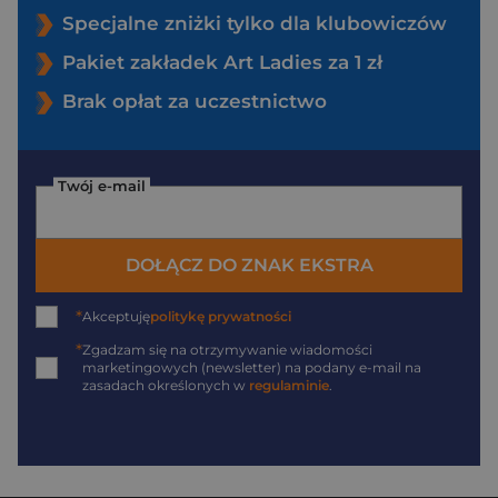
Specjalne zniżki tylko dla klubowiczów
Pakiet zakładek Art Ladies za 1 zł
Brak opłat za uczestnictwo
Twój e-mail
DOŁĄCZ DO ZNAK EKSTRA
*
Akceptuję
politykę prywatności
*
Zgadzam się na otrzymywanie wiadomości
marketingowych (newsletter) na podany
e-mail
na
zasadach określonych w
regulaminie
.