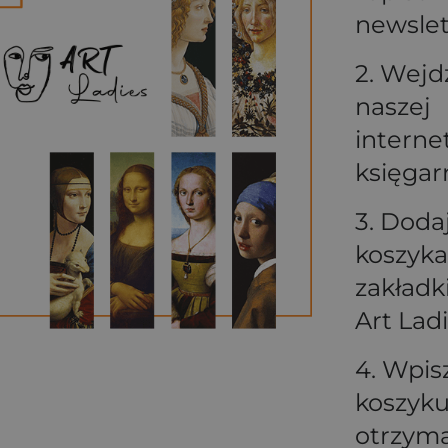
newsle
2. Wejd
naszej
interne
księgar
3. Doda
koszyka
zakładki
Art Lad
4. Wpis
koszyk
otrzym