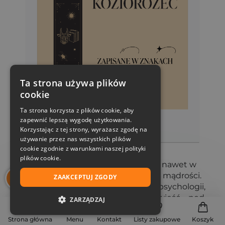
Ta strona używa plików
cookie
Ta strona korzysta z plików cookie, aby
zapewnić lepszą wygodę użytkowania.
Korzystając z tej strony, wyrażasz zgodę na
używanie przez nas wszystkich plików
cookie zgodnie z warunkami naszej polityki
plików cookie.
Koziorożec to urodzony strateg – nawet w
literaturze szuka sensu, struktury i mądrości.
ZAAKCEPTUJ ZGODY
Sięga po książki o ambicji, historii i psychologii,
ale doceni też dobrze napisaną powieść – pod
ZARZĄDZAJ
warunkiem, że jest spójna i przemyślana.
NIEZBĘDNE
Strona główna
Menu
Kontakt
Listy zakupowe
Koszyk