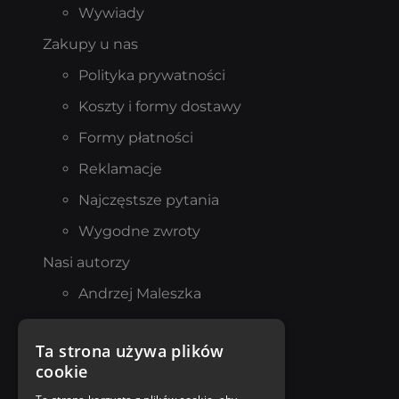
Wywiady
Zakupy u nas
Polityka prywatności
Koszty i formy dostawy
Formy płatności
Reklamacje
Najczęstsze pytania
Wygodne zwroty
Nasi autorzy
Andrzej Maleszka
Mario Vargas Llosa
Ta strona używa plików
Norman Davies
cookie
Katarzyna Michalak