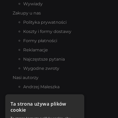
Wywiady
Zakupy u nas
Polityka prywatności
Koszty i formy dostawy
Formy płatności
Reklamacje
Najczęstsze pytania
Wygodne zwroty
Nasi autorzy
Andrzej Maleszka
Mario Vargas Llosa
Ta strona używa plików
Norman Davies
cookie
Katarzyna Michalak