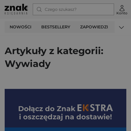
Konto
NOWOŚCI
BESTSELLERY
ZAPOWIEDZI
PROM
Strona Główna
Blog
Wywiady
Artykuły z kategorii:
Wywiady
Dołącz do
Znak
i oszczędzaj na dostawie!