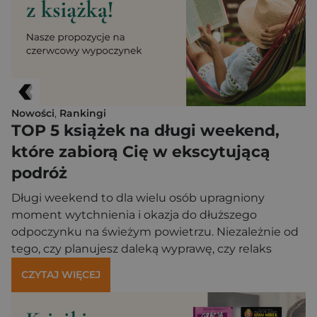
detoks stał się koniecznością dla każdego, kto chce
odzyskać spokój ducha […]
Nowości
,
Rankingi
TOP 5 książek na długi weekend,
które zabiorą Cię w ekscytującą
podróż
Długi weekend to dla wielu osób upragniony
moment wytchnienia i okazja do dłuższego
odpoczynku na świeżym powietrzu. Niezależnie od
tego, czy planujesz daleką wyprawę, czy relaks
w przydomowym ogrodzie, dobra książka jest
CZYTAJ WIĘCEJ
nieodzownym towarzyszem podróży. Literatura ma
tę niezwykłą moc, że pozwala czytelnikom
przenosić się w czasie i przestrzeni bez ruszania się