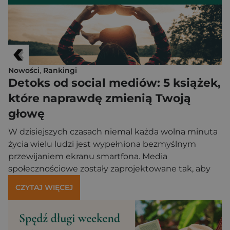
Nowości
,
Rankingi
Detoks od social mediów: 5 książek,
które naprawdę zmienią Twoją
głowę
W dzisiejszych czasach niemal każda wolna minuta
życia wielu ludzi jest wypełniona bezmyślnym
przewijaniem ekranu smartfona. Media
społecznościowe zostały zaprojektowane tak, aby
jak najdłużej utrzymywać ich uwagę w pułapce
CZYTAJ WIĘCEJ
powiadomień. Coraz częściej czują się oni zmęczeni,
przebodźcowani i paradoksalnie bardziej samotni
mimo setek wirtualnych znajomych. Cyfrowy