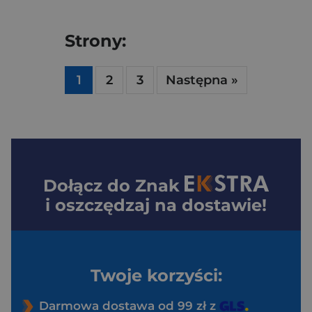
od codziennych obowiązków i trudów. Wybór
odpowiedniego tytułu pokazuje, jak dobrze zna się
Strony:
[…]
1
2
3
Następna »
Dołącz do
Znak
i oszczędzaj na dostawie!
Twoje korzyści:
Darmowa dostawa od 99 zł z