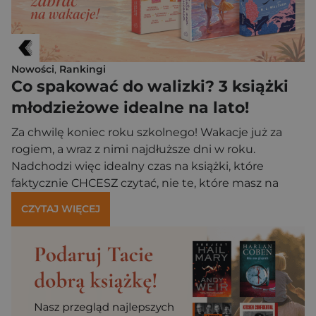
Nowości
,
Rankingi
Co spakować do walizki? 3 książki
młodzieżowe idealne na lato!
Za chwilę koniec roku szkolnego! Wakacje już za
rogiem, a wraz z nimi najdłuższe dni w roku.
Nadchodzi więc idealny czas na książki, które
faktycznie CHCESZ czytać, nie te, które masz na
liście lektur, a z ich treści będzie w poniedziałek
CZYTAJ WIĘCEJ
kartkówka. Ale co wybrać na te letnie miesiące? Na
pewno coś, co da Ci wiele emocji, wzruszy, pozwoli
pobujać w obłokach, […]