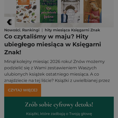
Nowości
,
Rankingi
|
hity miesiąca Księgarni Znak
Co czytaliśmy w maju? Hity
ubiegłego miesiąca w Księgarni
Znak!
Minął kolejny miesiąc 2026 roku! Znów możemy
podzielić się z Wami zestawieniem Waszych
ulubionych książek ostatniego miesiąca. A co
znajdziecie na tej liście? Książki z uwielbianej przez
Was serii o niezbyt mądrych zwierzętach, solidna
CZYTAJ WIĘCEJ
dawka historii XX wieku, a także nieoczywiści
rozmówcy w pełnym życiowej mądrości wywiadzie
rzece. Jeśli chcesz wiedzieć więcej na temat tych
książek, koniecznie zobacz, co piszemy o nich […]