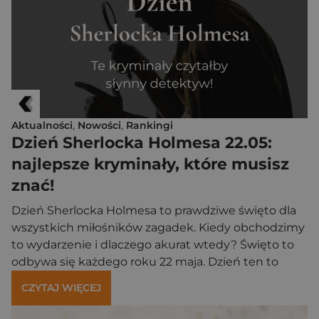
prezentów, które bawią, uczą empatii i pozwalają
dzieciom lepiej zrozumieć […]
Aktualności
,
Nowości
,
Rankingi
Dzień Sherlocka Holmesa 22.05:
najlepsze kryminały, które musisz
znać!
Dzień Sherlocka Holmesa to prawdziwe święto dla
wszystkich miłośników zagadek. Kiedy obchodzimy
to wydarzenie i dlaczego akurat wtedy? Święto to
odbywa się każdego roku 22 maja. Dzień ten to
rocznica urodzin twórcy Sherlocka, czyli sir Arthura
CZYTAJ WIĘCEJ
Conan Doyle’a! Postać genialnego detektywa
z Baker Street na zawsze odmieniła oblicze