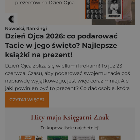
Nowości
,
Rankingi
Dzień Ojca 2026: co podarować
Tacie w jego święto? Najlepsze
książki na prezent!
Dzień Ojca zbliża się wielkimi krokami! To już 23
czerwca. Czasu, aby podarować swojemu tacie coś
naprawdę wyjątkowego, jest więc coraz mniej. Ale
jaki powinien być to prezent? Co dać osobie, która
stale twierdzi, że ma już wszystko? Dobra
CZYTAJ WIĘCEJ
wiadomość jest taka, że istnieje uniwersalny
podarunek, który ucieszy większość ojców. Mowa tu
oczywiście o książce – ale […]