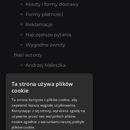
Koszty i formy dostawy
Formy płatności
Reklamacje
Najczęstsze pytania
Wygodne zwroty
Nasi autorzy
Andrzej Maleszka
Mario Vargas Llosa
Ta strona używa plików
Norman Davies
cookie
Katarzyna Michalak
Ta strona korzysta z plików cookie, aby
zapewnić lepszą wygodę użytkowania.
Sylwia Czubkowska
Korzystając z tej strony, wyrażasz zgodę na
Marek Krajewski
używanie przez nas wszystkich plików
cookie zgodnie z warunkami naszej polityki
plików cookie.