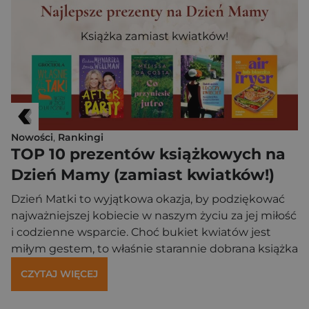
literatury kryminalnej i zainspirowała pokolenia
pisarzy. Dziś gatunek kryminału przeżywa […]
Nowości
,
Rankingi
TOP 10 prezentów książkowych na
Dzień Mamy (zamiast kwiatków!)
Dzień Matki to wyjątkowa okazja, by podziękować
najważniejszej kobiecie w naszym życiu za jej miłość
i codzienne wsparcie. Choć bukiet kwiatów jest
miłym gestem, to właśnie starannie dobrana książka
zostaje z obdarowaną osobą na znacznie dłużej.
CZYTAJ WIĘCEJ
Literatura ma niezwykłą moc przenoszenia
czytelników w inne światy, zapewniając wytchnienie