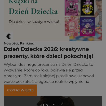
z miejsca. Odpowiednio dobrana lektura potrafi
nadać wyjazdom […]
Nowości
,
Rankingi
Dzień Dziecka 2026: kreatywne
prezenty, które dzieci pokochają!
Wybór idealnego prezentu na Dzień Dziecka to
wyzwanie, które co roku pojawia się przed
dorosłymi. Zamiast kolejnej plastikowej zabawki
warto poszukać czegoś, co realnie wpłynie na
wyobraźnię i pasje młodego człowieka. Współczesna
CZYTAJ WIĘCEJ
literatura dziecięca oferuje niezwykłe bogactwo
form, które potrafią konkurować nawet z najbardziej
wciągającymi grami komputerowymi. Szukaj