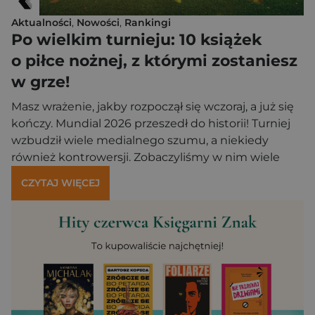
Aktualności
,
Nowości
,
Rankingi
Po wielkim turnieju: 10 książek
o piłce nożnej, z którymi zostaniesz
w grze!
Masz wrażenie, jakby rozpoczął się wczoraj, a już się
kończy. Mundial 2026 przeszedł do historii! Turniej
wzbudził wiele medialnego szumu, a niekiedy
również kontrowersji. Zobaczyliśmy w nim wiele
nowości: po raz pierwszy w mundialu brało udział 48
CZYTAJ WIĘCEJ
drużyn, po raz pierwszy też gościły go aż trzy kraje
równocześnie. Nowe zasady dotyczące czerwonych
kartek, dodatkowa przerwa na nawodnienie – tych
drobnych […]