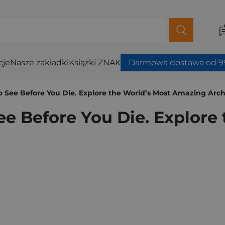
cje
Nasze zakładki
Książki ZNAK
Darmowa dostawa od 99
to See Before You Die. Explore the World’s Most Amazing Arch
See Before You Die. Explore