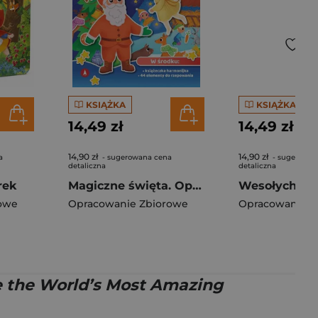
KSIĄŻKA
KSIĄŻKA
14,49 zł
14,49 zł
14,90 zł
14,90 zł
a
- sugerowana cena
- sugerowan
detaliczna
detaliczna
rek
Magiczne święta. Opowiadanka & rzepiki
owe
Opracowanie Zbiorowe
Opracowanie Z
re the World’s Most Amazing