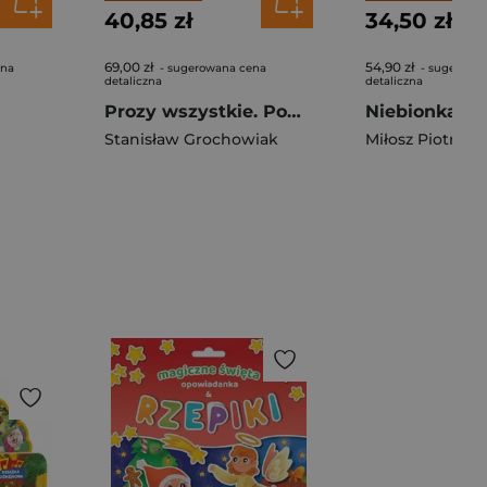
40,85 zł
34,50 zł
69,00 zł
54,90 zł
ena
- sugerowana cena
- sugerowa
detaliczna
detaliczna
Prozy wszystkie. Powieści
Niebionka na 
Stanisław Grochowiak
Miłosz Piotrows