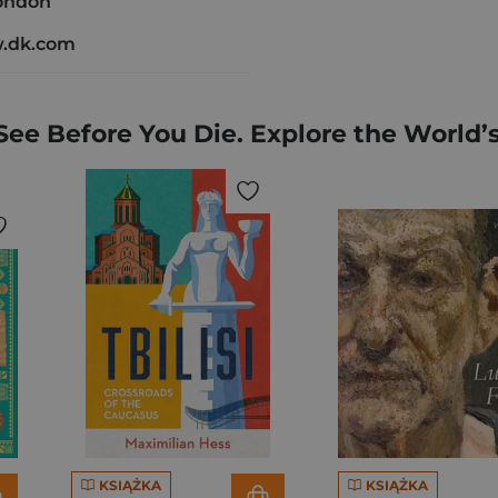
ondon
w.dk.com
 See Before You Die. Explore the World
KSIĄŻKA
KSIĄŻKA