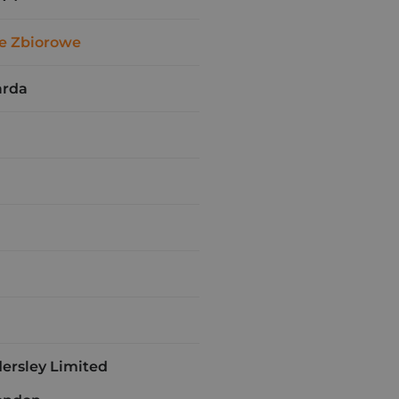
e Zbiorowe
arda
dersley Limited