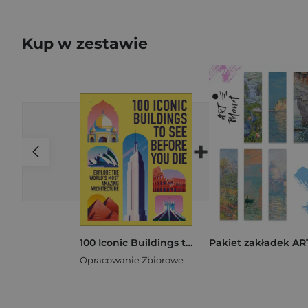
Kup w zestawie
+
100 Iconic Buildings to See Before You Die. Explore the World’s Most Amazing Architecture
Opracowanie Zbiorowe