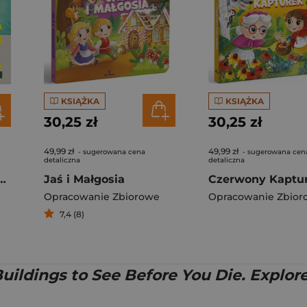
KSIĄŻKA
KSIĄŻKA
30,25 zł
30,25 zł
49,99 zł
49,99 zł
- sugerowana cena
- sugerowana cen
detaliczna
detaliczna
f Travel. Lonely Planet
Jaś i Małgosia
Czerwony Kaptu
Opracowanie Zbiorowe
Opracowanie Zbior
7,4 (8)
Buildings to See Before You Die. Explo