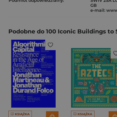
Podmiot odpowiedzialny:
SW1V 2SA L
GB
e-mail: ww
Podobne do 100 Iconic Buildings to
KSIĄŻKA
KSIĄŻKA