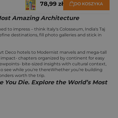
78,99 zł
DO KOSZYKA
 Most Amazing Architecture
ed to impress – think Italy's Colosseum, India's Taj
e destinations, fill photo galleries and stick in
Art Deco hotels to Modernist marvels and mega-tall
al impact- chapters organized by continent for easy
wpoints- bite-sized insights with cultural context,
s to see while you're thereWhether you’re building
onders worth the trip.
re You Die. Explore the World’s Most