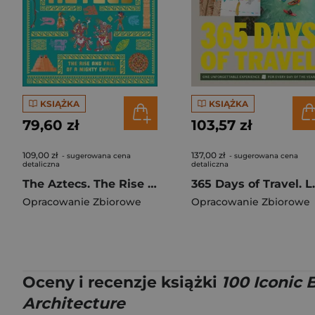
KSIĄŻKA
KSIĄŻKA
79,60 zł
103,57 zł
109,00 zł
137,00 zł
- sugerowana cena
- sugerowana cena
detaliczna
detaliczna
The Aztecs. The Rise and Fall of a Mighty Empire
365 Days o
Opracowanie Zbiorowe
Opracowanie Zbiorowe
Oceny i recenzje książki
100 Iconic 
Architecture