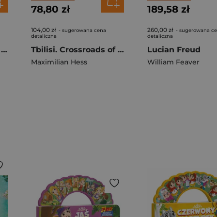
78,80 zł
189,58 zł
104,00 zł
260,00 zł
- sugerowana cena
- sugerowana c
detaliczna
detaliczna
The Aztecs. The Rise and Fall of a Mighty Empire
Tbilisi. Crossroads of the Caucasus
Lucian Freud
Maximilian Hess
William Feaver