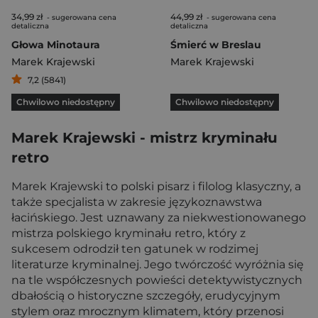
34,99 zł
44,99 zł
- sugerowana cena
- sugerowana cena
detaliczna
detaliczna
Głowa Minotaura
Śmierć w Breslau
Marek Krajewski
Marek Krajewski
7,2 (5841)
Chwilowo niedostępny
Chwilowo niedostępny
Marek Krajewski - mistrz kryminału
retro
Marek Krajewski to polski pisarz i filolog klasyczny, a
także specjalista w zakresie językoznawstwa
łacińskiego. Jest uznawany za niekwestionowanego
mistrza polskiego kryminału retro, który z
sukcesem odrodził ten gatunek w rodzimej
literaturze kryminalnej. Jego twórczość wyróżnia się
na tle współczesnych powieści detektywistycznych
dbałością o historyczne szczegóły, erudycyjnym
stylem oraz mrocznym klimatem, który przenosi