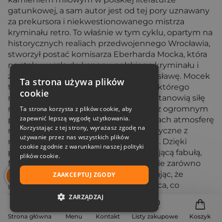
gatunkowej, a sam autor jest od tej pory uznawany
za prekursora i niekwestionowanego mistrza
kryminału retro. To właśnie w tym cyklu, opartym na
historycznych realiach przedwojennego Wrocławia,
stworzył postać komisarza Eberharda Mocka, która
na stałe weszła do kanonu polskiego kryminału i
zapewniła autorowi międzynarodową sławę. Mocek
Ta strona używa plików
to cyniczny, lecz błyskotliwy policjant, którego
cookie
moralne dylematy i złożona psychika stanowią siłę
napędową całej serii. Marek Krajewski z ogromnym
Ta strona korzysta z plików cookie, aby
zapewnić lepszą wygodę użytkowania.
pietyzmem odtwarza w swoich książkach atmosferę
Korzystając z tej strony, wyrażasz zgodę na
retro, łącząc autentyczne detale historyczne z
używanie przez nas wszystkich plików
mroczną i brutalną intrygą kryminalną. Dzięki
cookie zgodnie z warunkami naszej polityki
połączeniu historycznej głębi z wciągającą fabułą,
plików cookie.
Marek Krajewski zaskarbił sobie uznanie zarówno
czytelników, jak i krytyków, udowadniając, że
ZAAKCEPTUJ ZGODY
przeszłość może być równie fascynująca, co
teraźniejszość.
ZARZĄDZAJ
Seria o Eberhardzie Mocku
NIEZBĘDNE
Strona główna
Menu
Kontakt
Listy zakupowe
Koszyk