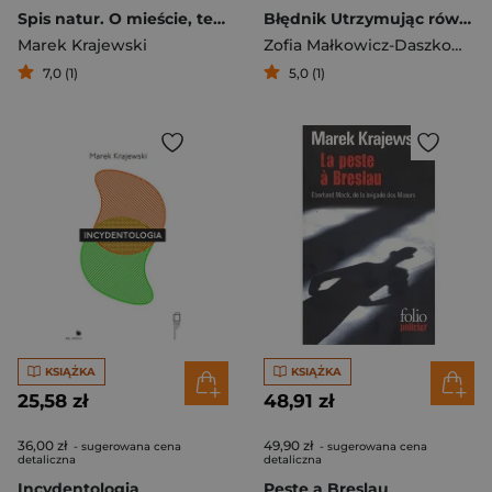
Spis natur. O mieście, technologii, sztuce i współczesnych obyczajach
Błędnik Utrzymując równowagę
Marek Krajewski
Zofia Małkowicz-Daszkowska
7,0 (1)
5,0 (1)
KSIĄŻKA
KSIĄŻKA
25,58 zł
48,91 zł
36,00 zł
49,90 zł
- sugerowana cena
- sugerowana cena
detaliczna
detaliczna
Incydentologia
Peste a Breslau