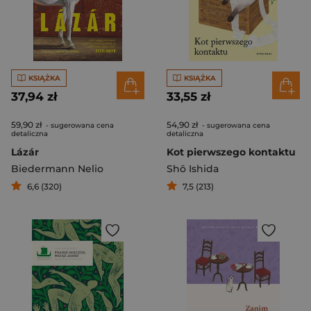
KSIĄŻKA
KSIĄŻKA
37,94 zł
33,55 zł
59,90 zł
54,90 zł
- sugerowana cena
- sugerowana cena
detaliczna
detaliczna
Lázár
Kot pierwszego kontaktu
Biedermann Nelio
Shō Ishida
6,6 (320)
7,5 (213)