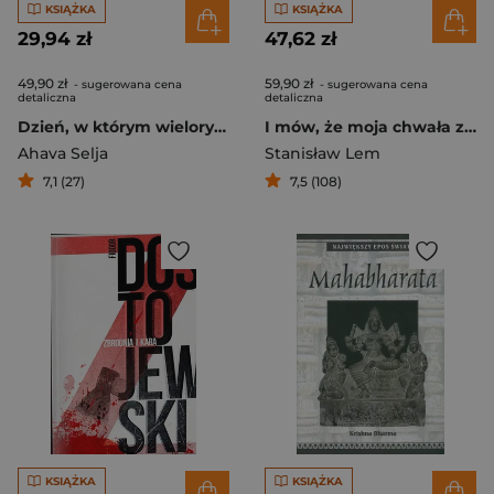
KSIĄŻKA
KSIĄŻKA
29,94 zł
47,62 zł
49,90 zł
59,90 zł
- sugerowana cena
- sugerowana cena
detaliczna
detaliczna
Dzień, w którym wieloryb przepłynął przez Londyn
I mów, że moja chwała z przyjaciół się bierze. Listy 1972-1984
Ahava Selja
Stanisław Lem
7,1 (27)
7,5 (108)
KSIĄŻKA
KSIĄŻKA