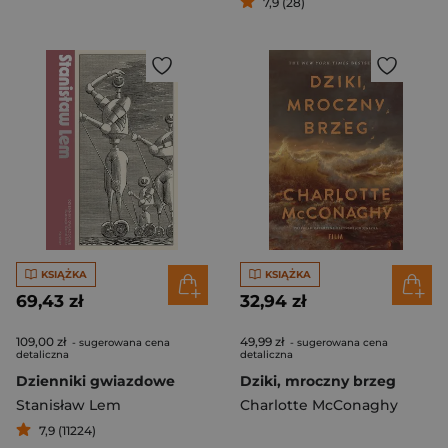
7,9 (28)
KSIĄŻKA
KSIĄŻKA
69,43 zł
32,94 zł
109,00 zł
49,99 zł
- sugerowana cena
- sugerowana cena
detaliczna
detaliczna
Dzienniki gwiazdowe
Dziki, mroczny brzeg
Stanisław Lem
Charlotte McConaghy
7,9 (11224)