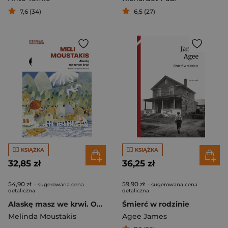
7,6 (34)
6,5 (27)
KSIĄŻKA
KSIĄŻKA
32,85 zł
36,25 zł
54,90 zł
59,90 zł
- sugerowana cena
- sugerowana cena
detaliczna
detaliczna
Alaskę masz we krwi. Opowiadania amerykańskie
Śmierć w rodzinie
Melinda Moustakis
Agee James