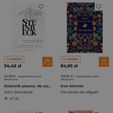
KSIĄŻKA
KSIĄŻKA
34,46 zł
84,95 zł
54,99 zł
129,90 zł
- sugerowana cena
- sugerowana cena
detaliczna
detaliczna
Dziennik pisarza. Na wschód od Edenu w osobistych zapiskach
Don Kichote
John Steinbeck
Cervantes de Miguel
9,7 (3)