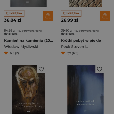
KSIĄŻKA
KSIĄŻKA
36,84 zł
26,99 zł
54,99 zł
39,90 zł
- sugerowana cena
- sugerowana cena
detaliczna
detaliczna
Kamień na kamieniu (2022)
Krótki pobyt w piekle
Wiesław Myśliwski
Peck Steven L.
6,5 (2)
7,7 (125)