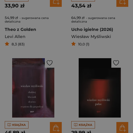
33,90 zł
43,54 zł
54,99 zł
64,99 zł
- sugerowana cena
- sugerowana cena
detaliczna
detaliczna
Theo z Golden
Ucho igielne (2026)
Levi Allen
Wiesław Myśliwski
8,3 (83)
10,0 (1)
KSIĄŻKA
KSIĄŻKA
46,89 zł
29,99 zł