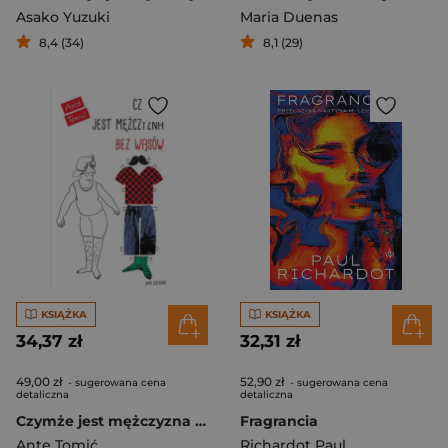
Asako Yuzuki
Maria Duenas
8,4 (34)
8,1 (29)
KSIĄŻKA
KSIĄŻKA
34,37 zł
32,31 zł
49,00 zł
52,90 zł
- sugerowana cena
- sugerowana cena
detaliczna
detaliczna
Czymże jest mężczyzna bez wąsów
Fragrancia
Ante Tomić
Richardot Paul