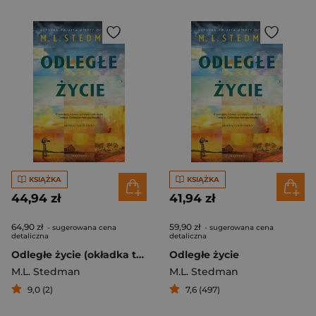
KSIĄŻKA
KSIĄŻKA
44,94 zł
41,94 zł
64,90 zł
59,90 zł
- sugerowana cena
- sugerowana cena
detaliczna
detaliczna
Odległe życie (okładka twarda)
Odległe życie
M.L. Stedman
M.L. Stedman
9,0 (2)
7,6 (497)