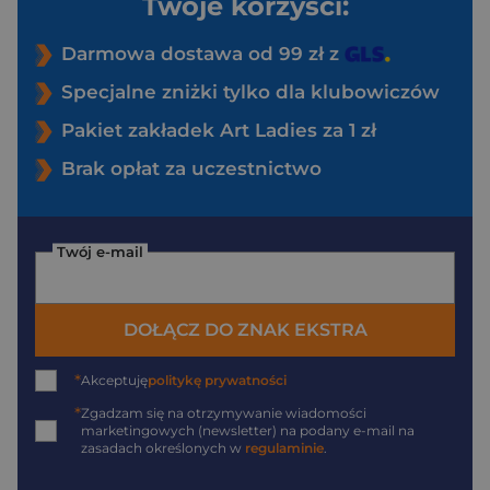
Twoje korzyści:
Darmowa dostawa od 99 zł z
Specjalne zniżki tylko dla klubowiczów
Pakiet zakładek Art Ladies za 1 zł
Brak opłat za uczestnictwo
Twój e-mail
DOŁĄCZ DO ZNAK EKSTRA
*
Akceptuję
politykę prywatności
*
Zgadzam się na otrzymywanie wiadomości
marketingowych (newsletter) na podany
e-mail
na
zasadach określonych w
regulaminie
.