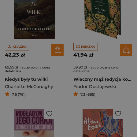
KSIĄŻKA
KSIĄŻKA
42,23 zł
41,94 zł
69,99 zł
59,90 zł
- sugerowana cena
- sugerowana cena
detaliczna
detaliczna
Kiedyś były tu wilki
Wieczny mąż (edycja kolekcjonerska)
Charlotte McConaghy
Fiodor Dostojewski
7,6 (761)
7,3 (685)