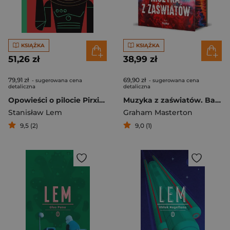
KSIĄŻKA
KSIĄŻKA
51,26 zł
38,99 zł
79,91 zł
69,90 zł
- sugerowana cena
- sugerowana cena
detaliczna
detaliczna
Opowieści o pilocie Pirxie wyd. 2026
Muzyka z zaświatów. Barwione Brzegi
Stanisław Lem
Graham Masterton
9,5 (2)
9,0 (1)