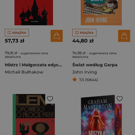
KSIĄŻKA
KSIĄŻKA
57,73 zł
44,80 zł
79,91 zł
74,99 zł
- sugerowana cena
- sugerowana cena
detaliczna
detaliczna
Mistrz i Małgorzata edycja kolekcjonerska
Świat według Garpa
Michaił Bułhakow
John Irving
7,5 (10644)