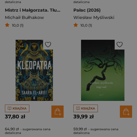
detaliczna
detaliczna
Mistrz i Małgorzata. Tłumaczenie Przebindów [2025]
Pałac (2026)
Michaił Bułhakow
Wiesław Myśliwski
10,0 (1)
10,0 (1)
KSIĄŻKA
KSIĄŻKA
37,80 zł
39,99 zł
64,90 zł
59,99 zł
- sugerowana cena
- sugerowana cena
detaliczna
detaliczna