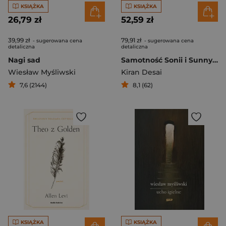
KSIĄŻKA
KSIĄŻKA
26,79 zł
52,59 zł
39,99 zł
79,91 zł
- sugerowana cena
- sugerowana cena
detaliczna
detaliczna
Nagi sad
Samotność Sonii i Sunny'ego
Wiesław Myśliwski
Kiran Desai
7,6 (2144)
8,1 (62)
KSIĄŻKA
KSIĄŻKA