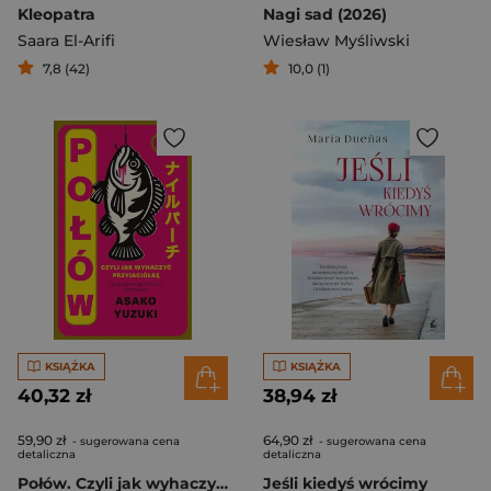
Kleopatra
Nagi sad (2026)
Saara El-Arifi
Wiesław Myśliwski
7,8 (42)
10,0 (1)
KSIĄŻKA
KSIĄŻKA
40,32 zł
38,94 zł
59,90 zł
64,90 zł
- sugerowana cena
- sugerowana cena
detaliczna
detaliczna
Połów. Czyli jak wyhaczyć przyjaciółkę
Jeśli kiedyś wrócimy