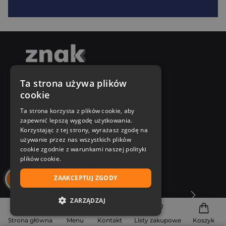
Ta strona używa plików
Napisz do nas
cookie
Poniedziałek - Piątek
Ta strona korzysta z plików cookie, aby
8:00 - 18:00
zapewnić lepszą wygodę użytkowania.
[email protected]
Korzystając z tej strony, wyrażasz zgodę na
używanie przez nas wszystkich plików
Bądź z nami na bieżąco
cookie zgodnie z warunkami naszej polityki
plików cookie.
ZAAKCEPTUJ ZGODY
O Księgarni Znak
ZARZĄDZAJ
Zakupy u nas
NIEZBĘDNE
Strona główna
Menu
Kontakt
Listy zakupowe
Koszyk