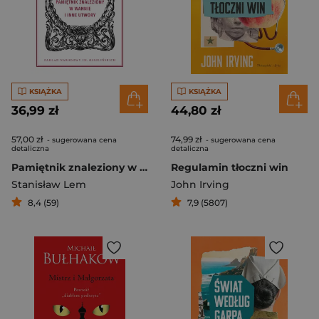
KSIĄŻKA
KSIĄŻKA
36,99 zł
44,80 zł
57,00 zł
74,99 zł
- sugerowana cena
- sugerowana cena
detaliczna
detaliczna
Pamiętnik znaleziony w wannie i inne utwory
Regulamin tłoczni win
Stanisław Lem
John Irving
8,4 (59)
7,9 (5807)