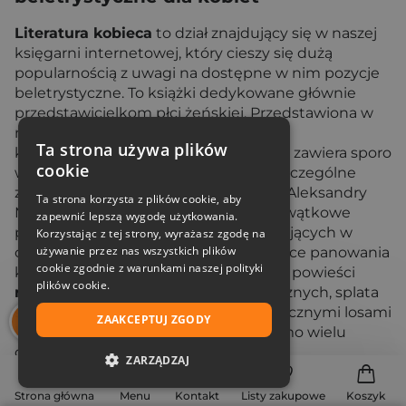
Literatura kobieca
to dział znajdujący się w naszej
księgarni internetowej, który cieszy się dużą
popularnością z uwagi na dostępne w nim pozycje
beletrystyczne. To książki dedykowane głównie
przedstawicielkom płci żeńskiej. Przedstawiona w
nich fabuła porusza, zarówno bardzo
Ta strona używa plików
kontrowersyjną tematykę, jak również zawiera sporo
cookie
wątków miłosno- obyczajowych. Na szczególne
zainteresowanie zasługuje twórczość Aleksandry
Ta strona korzysta z plików cookie, aby
Mazur, która od wielu lat tworzy wielowątkowe
zapewnić lepszą wygodę użytkowania.
powieści, traktujące o losach kobiet żyjących w
Korzystając z tej strony, wyrażasz zgodę na
używanie przez nas wszystkich plików
czasach historycznych, głównie w epoce panowania
cookie zgodnie z warunkami naszej polityki
króla Heroda. Opisany na kartach tych powieści
plików cookie.
romans
, osadzony w realiach historycznych, splata
się z wstrząsającymi wydarzenia i tragicznymi losami
ZAAKCEPTUJ ZGODY
kobiet, które starają się przetrwać mimo wielu
czyhających na nie zagrożeń.
ZARZĄDZAJ
Książki obyczajowe i romanse będące
NIEZBĘDNE
Strona główna
Menu
Kontakt
Listy zakupowe
Koszyk