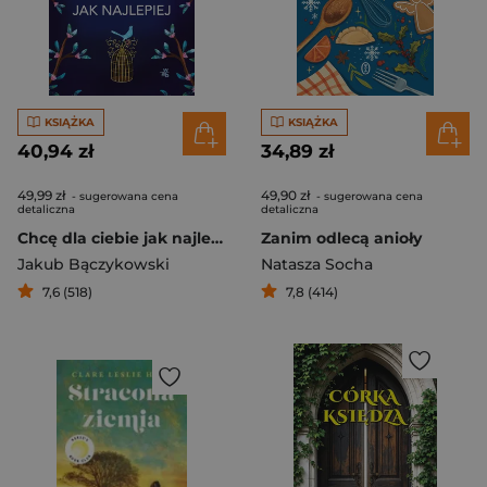
KSIĄŻKA
KSIĄŻKA
40,94 zł
34,89 zł
49,99 zł
49,90 zł
- sugerowana cena
- sugerowana cena
detaliczna
detaliczna
Chcę dla ciebie jak najlepiej
Zanim odlecą anioły
Jakub Bączykowski
Natasza Socha
7,6 (518)
7,8 (414)