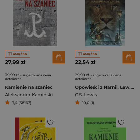
KSIĄŻKA
KSIĄŻKA
27,99 zł
22,54 zł
39,99 zł
29,90 zł
- sugerowana cena
- sugerowana cena
detaliczna
detaliczna
Kamienie na szaniec
Opowieści z Narnii. Lew, Czarownica i stara szafa
Aleksander Kamiński
C.S. Lewis
7,4 (38167)
10,0 (1)