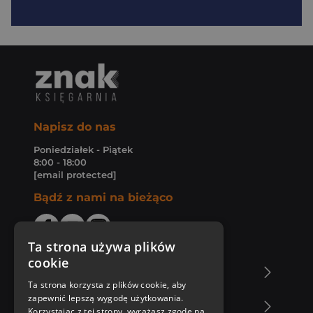
Napisz do nas
Poniedziałek - Piątek
8:00 - 18:00
[email protected]
Bądź z nami na bieżąco
Ta strona używa plików
cookie
O Księgarni Znak
Ta strona korzysta z plików cookie, aby
zapewnić lepszą wygodę użytkowania.
Zakupy u nas
Korzystając z tej strony, wyrażasz zgodę na