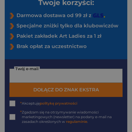
Twoje korzyści:
Darmowa dostawa od 99 zł z
Specjalne zniżki tylko dla klubowiczów
Pakiet zakładek Art Ladies za 1 zł
Brak opłat za uczestnictwo
Twój e-mail
DOŁĄCZ DO ZNAK EKSTRA
*
Akceptuję
politykę prywatności
*
Zgadzam się na otrzymywanie wiadomości
marketingowych (newsletter) na podany
e-mail
na
zasadach określonych w
regulaminie
.