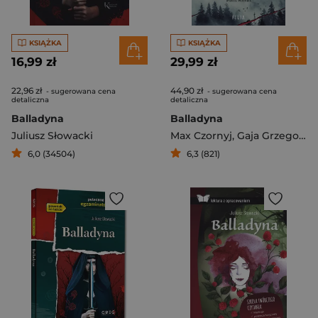
KSIĄŻKA
KSIĄŻKA
16,99 zł
29,99 zł
22,96 zł
44,90 zł
- sugerowana cena
- sugerowana cena
detaliczna
detaliczna
Balladyna
Balladyna
Juliusz Słowacki
Max Czornyj
,
Gaja Grzegorzewska
6,0 (34504)
6,3 (821)