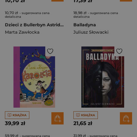
10,70 zł
17,39 zł
10,70 zł
18,98 zł
- sugerowana cena
- sugerowana cena
detaliczna
detaliczna
Dzieci z Bullerbyn Astrid Lindgren Streszczenie Analiza Interpretacja
Balladyna
Marta Zawłocka
Juliusz Słowacki
KSIĄŻKA
KSIĄŻKA
39,99 zł
21,65 zł
59,99 zł
31,99 zł
- sugerowana cena
- sugerowana cena