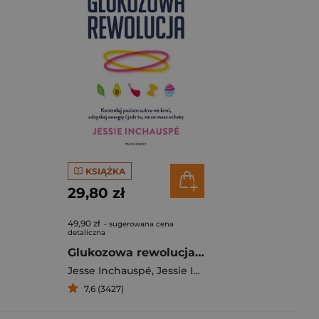
KSIĄŻKA
29,80 zł
49,90 zł
- sugerowana cena
detaliczna
Glukozowa rewolucja Kontroluj poziom cukru we krwi, odzyskaj energię i jedz to, na co masz ochotę
Jesse Inchauspé
,
Jessie Inchauspé
7,6 (3427)