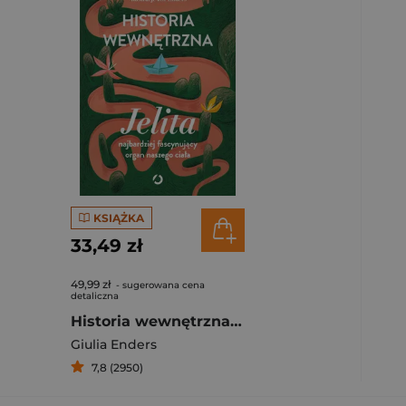
KSIĄŻKA
33,49 zł
49,99 zł
- sugerowana cena
detaliczna
Historia wewnętrzna. Jelita – najbardziej fascynujący organ naszego ciała
Giulia Enders
7,8 (2950)