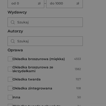
Brak ustawionego zakresu ceny.
Podaj zakres ceny w złotych.
–
od 0
zł
do 1000
zł
Wydawcy
Autorzy
Oprawa
Okładka broszurowa (miękka)
Liczba pozycji:
4553
Okładka broszurowa ze
Liczba pozycji:
1382
skrzydełkami
Okładka twarda
Liczba pozycji:
1127
Okładka zintegrowana
Liczba pozycji:
108
Inna
Liczba pozycji:
50
Liczba pozycji: