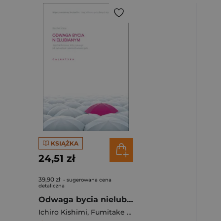
KSIĄŻKA
24,51 zł
39,90 zł
- sugerowana cena
detaliczna
Odwaga bycia nielubianym Japoński fenomen, który pokazuje, jak być wolnym i odmienić własne życie
Ichiro Kishimi
,
Fumitake Koga