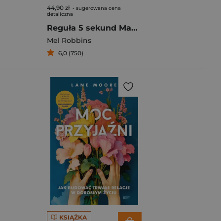
44,90 zł
- sugerowana cena
detaliczna
Reguła 5 sekund Masz wszystko czego potrzebujesz, aby odmienić swoje życie
Mel Robbins
6,0 (750)
KSIĄŻKA