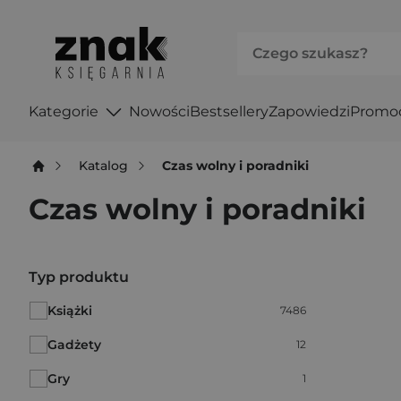
Kategorie
Nowości
Bestsellery
Zapowiedzi
Promo
Katalog
Czas wolny i poradniki
Czas wolny i poradniki
Po użyciu produkty będą automatycznie filtrowane. W
Typ produktu
Książki
Liczba pozycji:
7486
Gadżety
Liczba pozycji:
12
Gry
Liczba pozycji:
1