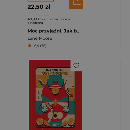
22,50 zł
49,99 zł
- sugerowana cena
detaliczna
Moc przyjaźni. Jak budować trwałe relacje w dorosłym życiu
Lane Moore
6,9 (75)