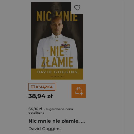
KSIĄŻKA
38,94 zł
64,90 zł
- sugerowana cena
detaliczna
Nic mnie nie złamie. Zapanuj nad swoim umysłem i pokonaj przeciwności losu
David Goggins