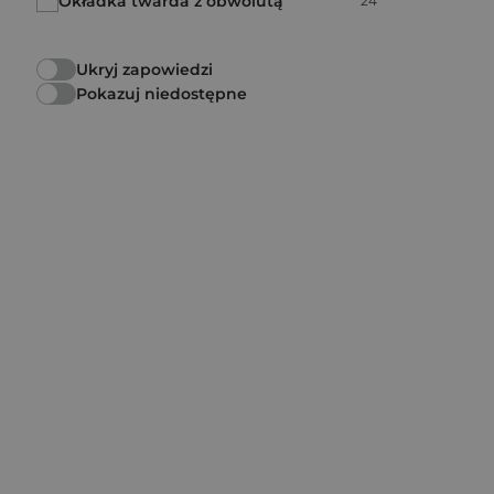
Okładka twarda z obwolutą
24
Ukryj zapowiedzi
Pokazuj niedostępne