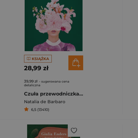
KSIĄŻKA
28,99 zł
39,99 zł
- sugerowana cena
detaliczna
Czuła przewodniczka Kobieca droga do siebie
Natalia de Barbaro
ybierz filtry.
6,5 (13410)