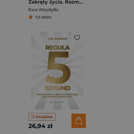
Zakręty życia. Rozmowy o miłości, depresji, nałogach i odnajdywaniu siebie
Ewa Woydyłło
7,3 (1600)
KSIĄŻKA
26,94 zł