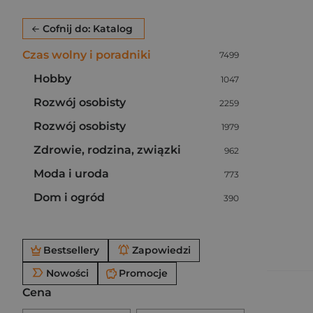
Cofnij do: Katalog
Czas wolny i poradniki
Liczba pozycji:
7499
Hobby
Liczba pozycji:
1047
Rozwój osobisty
Liczba pozycji:
2259
Rozwój osobisty
Liczba pozycji:
1979
Zdrowie, rodzina, związki
Liczba pozycji:
962
Moda i uroda
Liczba pozycji:
773
Dom i ogród
Liczba pozycji:
390
Po użyciu produkty będą automatycznie filtrowane. W
Bestsellery
Zapowiedzi
Nowości
Promocje
Cena