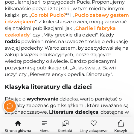
popularnej serii o przygodach Pucia. Proponujemy
kilkanaście pozycji z tej serii, w tym między innymi
książki pt. „
Co robi Pucio?
'" i „
Pucio zabawy gestem
i dźwiękiem
". Z kolei starsze dzieci, mogą zapoznać
się z takimi publikacjami, jak „
Charlie i fabryka
czekolady
" czy „Mity greckie dla dzieci". Każdy
rodzic
powinien mieć na uwadze troskę o edukację
swojej pociechy. Warto zatem, by zdecydował się na
zakup książek edukacyjnych, poszerzających
wiedzę pociechy o świecie. Bardzo polecanymi
pozycjami są publikacje pt. „Atlas świata. Bawi i
uczy" czy „Pierwsza encyklopedia. Dinozaury".
Klasyka literatury dla dzieci
Dbając o
wychowanie
dziecka, warto pamiętać o
tym, aby zapoznać go z książkami, które uważane są
za ponadczasowe.
Literatura dziecięca
, dostępna w
naszej księgarni, jest bardzo bogata i każde dziecko
powinno mieć szansę na zaznajomienie się z nią.
Strona główna
Menu
Kontakt
Listy zakupowe
Koszyk
Oferowane przez nas publikacje, z pewnością