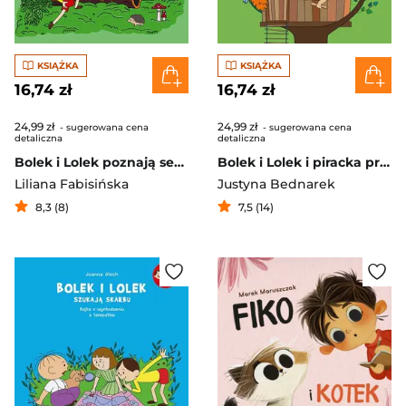
KSIĄŻKA
KSIĄŻKA
16,74 zł
16,74 zł
24,99 zł
24,99 zł
- sugerowana cena
- sugerowana cena
detaliczna
detaliczna
Bolek i Lolek poznają sekrety lasu
Bolek i Lolek i piracka przygoda. Bajka o odwadze
Liliana Fabisińska
Justyna Bednarek
8,3 (8)
7,5 (14)