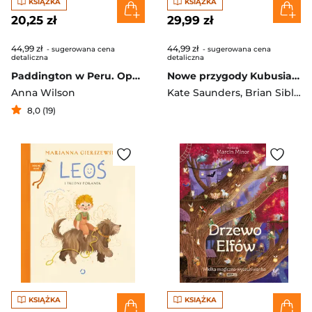
KSIĄŻKA
KSIĄŻKA
20,25 zł
29,99 zł
44,99 zł
44,99 zł
- sugerowana cena
- sugerowana cena
detaliczna
detaliczna
Paddington w Peru. Opowieść filmowa
Nowe przygody Kubusia Puchatka - wznowienie 2021
Anna Wilson
Kate Saunders
,
Brian Sibley
,
8,0 (19)
KSIĄŻKA
KSIĄŻKA