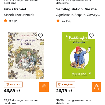
- sugerowana cena
- sugerowana cena
detaliczna
detaliczna
Fiko i trzmiel
Self-Regulation. Nie ma niegrzecznych dzieci
Marek Maruszczak
Agnieszka Stążka-Gawrysiak
9,7 (14)
7,7 (45)
KSIĄŻKA
KSIĄŻKA
46,89 zł
26,79 zł
69,99 zł
39,99 zł
- sugerowana cena
- sugerowana cena
detaliczna
detaliczna