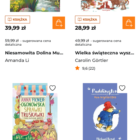
KSIĄŻKA
KSIĄŻKA
39,99 zł
28,99 zł
59,99 zł
49,99 zł
- sugerowana cena
- sugerowana cena
detaliczna
detaliczna
Niesamowita Dolina Muminków
Wielka świąteczna wyszukiwanka
Amanda Li
Carolin Görtler
9,6 (22)