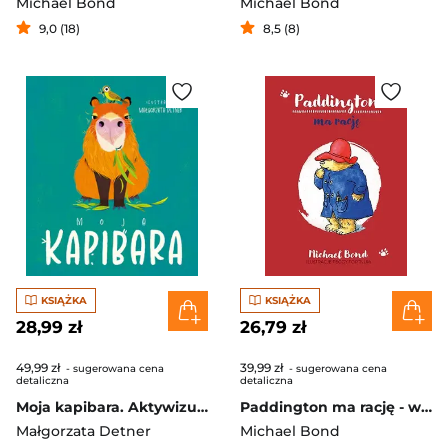
Michael Bond
Michael Bond
9,0 (18)
8,5 (8)
KSIĄŻKA
KSIĄŻKA
28,99 zł
26,79 zł
49,99 zł
39,99 zł
- sugerowana cena
- sugerowana cena
detaliczna
detaliczna
Moja kapibara. Aktywizująca książka dla dzieci
Paddington ma rację - wznowienie 2023
Małgorzata Detner
Michael Bond