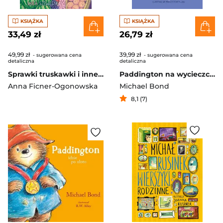
KSIĄŻKA
KSIĄŻKA
33,49 zł
26,79 zł
49,99 zł
39,99 zł
- sugerowana cena
- sugerowana cena
detaliczna
detaliczna
Sprawki truskawki i inne owocowe sekrety
Paddington na wycieczce [wznowienie 2022]
Anna Ficner-Ogonowska
Michael Bond
8,1 (7)