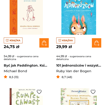
KSIĄŻKA
KSIĄŻKA
24,75 zł
29,99 zł
54,99 zł
44,99 zł
- sugerowana cena
- sugerowana cena
detaliczna
detaliczna
Być jak Paddington. Książka pełna dobroci
101 jednorożców i wszystko, co musisz o nich wiedzieć
Michael Bond
Ruby Van der Bogen
8,5 (13)
8,7 (48)