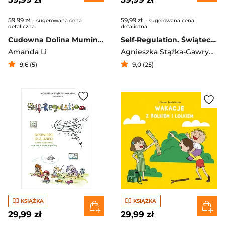
59,99 zł
59,99 zł
- sugerowana cena
- sugerowana cena
detaliczna
detaliczna
Cudowna Dolina Muminków [nowe wydanie]
Self-Regulation. Świąteczne wyzwania
Amanda Li
Agnieszka Stążka-Gawrysiak
9,6 (5)
9,0 (25)
KSIĄŻKA
KSIĄŻKA
29,99 zł
29,99 zł