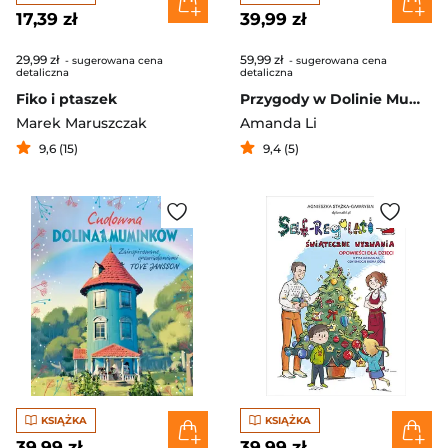
17,39 zł
39,99 zł
29,99 zł
59,99 zł
- sugerowana cena
- sugerowana cena
detaliczna
detaliczna
Fiko i ptaszek
Przygody w Dolinie Muminków [nowe wydanie]
Marek Maruszczak
Amanda Li
9,6 (15)
9,4 (5)
KSIĄŻKA
KSIĄŻKA
39,99 zł
39,99 zł