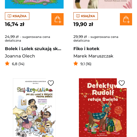
KSIĄŻKA
KSIĄŻKA
16,74 zł
19,90 zł
24,99 zł
29,99 zł
- sugerowana cena
- sugerowana cena
detaliczna
detaliczna
Bolek i Lolek szukają skarbu. Bajka o wychodzeniu z tarapatów
Fiko i kotek
Joanna Olech
Marek Maruszczak
6,8 (14)
9,1 (16)