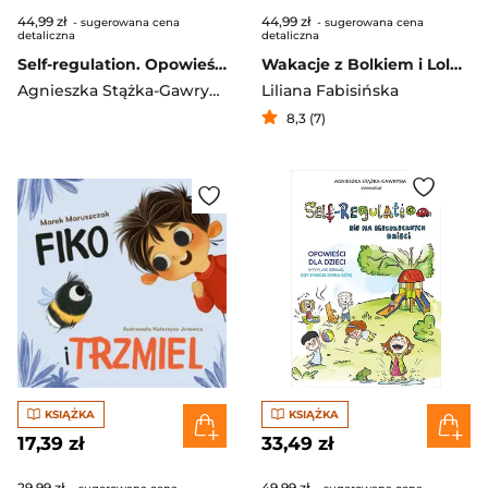
44,99 zł
44,99 zł
- sugerowana cena
- sugerowana cena
detaliczna
detaliczna
Self-regulation. Opowieści dla dzieci o tym, jak działać, gdy emocje biorą górę [wznowienie 2022]
Wakacje z Bolkiem i Lolkiem
Agnieszka Stążka-Gawrysiak
Liliana Fabisińska
8,3 (7)
KSIĄŻKA
KSIĄŻKA
17,39 zł
33,49 zł
29,99 zł
49,99 zł