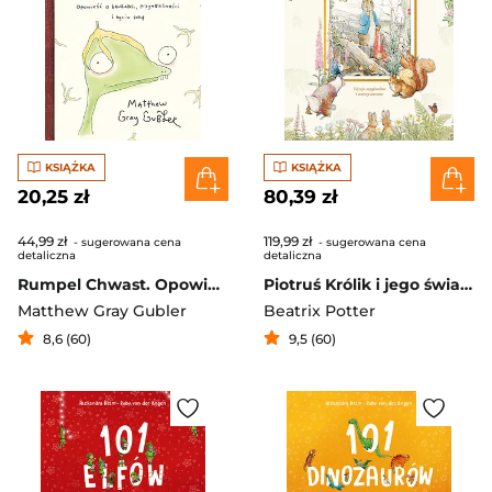
KSIĄŻKA
KSIĄŻKA
20,25 zł
80,39 zł
44,99 zł
119,99 zł
- sugerowana cena
- sugerowana cena
detaliczna
detaliczna
Rumpel Chwast. Opowieść o bananach, przynależności i byciu sobą
Piotruś Królik i jego świat. Wszystkie opowiastki Beatrix Potter
Matthew Gray Gubler
Beatrix Potter
8,6 (60)
9,5 (60)