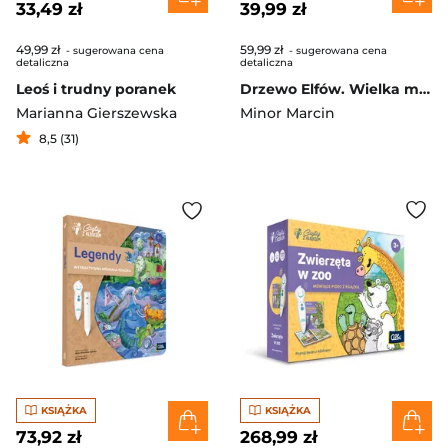
33,49 zł
39,99 zł
49,99 zł
59,99 zł
- sugerowana cena
- sugerowana cena
detaliczna
detaliczna
Leoś i trudny poranek
Drzewo Elfów. Wielka magiczna wyszukiwanka
Marianna Gierszewska
Minor Marcin
8,5 (31)
KSIĄŻKA
KSIĄŻKA
73,92 zł
268,99 zł