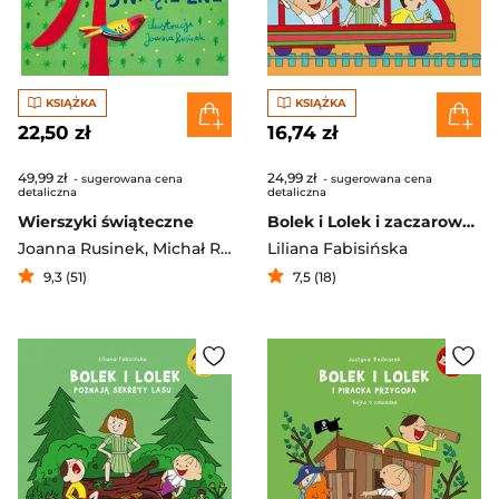
KSIĄŻKA
KSIĄŻKA
22,50 zł
16,74 zł
49,99 zł
24,99 zł
- sugerowana cena
- sugerowana cena
detaliczna
detaliczna
Wierszyki świąteczne
Bolek i Lolek i zaczarowana lokomotywa. Bajka o kreatywności
Joanna Rusinek
,
Michał Rusinek
Liliana Fabisińska
9,3 (51)
7,5 (18)