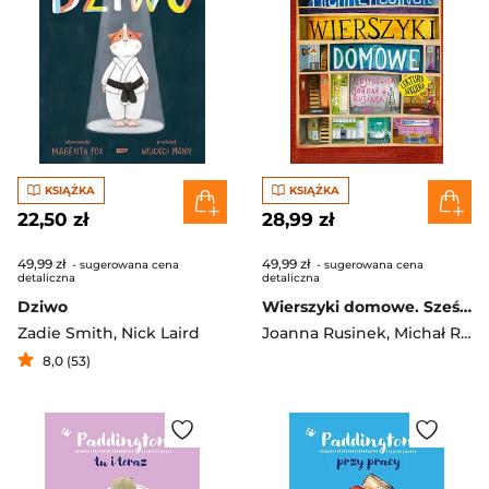
KSIĄŻKA
KSIĄŻKA
22,50 zł
28,99 zł
49,99 zł
49,99 zł
- sugerowana cena
- sugerowana cena
detaliczna
detaliczna
Dziwo
Wierszyki domowe. Sześć i pół tuzinka wierszyków Rusinka [2025]
Zadie Smith
,
Nick Laird
Joanna Rusinek
,
Michał Rusinek
8,0 (53)