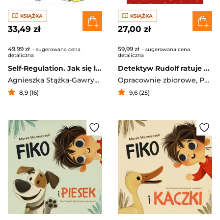
KSIĄŻKA
KSIĄŻKA
33,49 zł
27,00 zł
49,99 zł
59,99 zł
- sugerowana cena
- sugerowana cena
detaliczna
detaliczna
Self-Regulation. Jak się lubić w świecie pełnym różnic
Detektyw Rudolf ratuje Święta. Świąteczna książka-gra
Agnieszka Stążka-Gawrysiak
Opracownie zbiorowe
,
Pati Gontowska
8,9 (16)
9,6 (25)