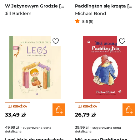
W Jeżynowym Grodzie [wznowienie 2022]
Paddington się krząta [wznowienie 2022]
Jill Barklem
Michael Bond
8,6 (5)
KSIĄŻKA
KSIĄŻKA
33,49 zł
26,79 zł
49,99 zł
39,99 zł
- sugerowana cena
- sugerowana cena
detaliczna
detaliczna
Leoś idzie do przedszkola
Miś zwany Paddington