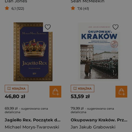
Dan Jones
Sean McMeekin
6,1 (122)
7,6 (41)
KSIĄŻKA
KSIĄŻKA
46,80 zł
53,59 zł
69,99 zł
79,99 zł
- sugerowana cena
- sugerowana cena
detaliczna
detaliczna
Jagiełło Rex. Początek dynastii
Okupowany Kraków. Przewodnik po stolicy Generalnego Gubernatorstwa
Michael Morys-Twarowski
Jan Jakub Grabowski