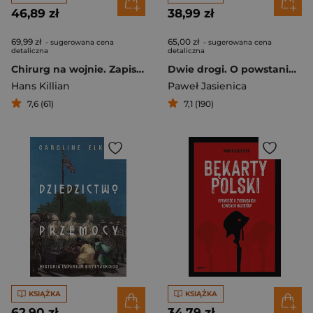
46,89 zł
38,99 zł
69,99 zł
65,00 zł
- sugerowana cena
- sugerowana cena
detaliczna
detaliczna
Chirurg na wojnie. Zapiski z piekła frontu wschodniego
Dwie drogi. O powstaniu styczniowym
Hans Killian
Paweł Jasienica
7,6 (61)
7,1 (190)
KSIĄŻKA
KSIĄŻKA
62,90 zł
34,79 zł