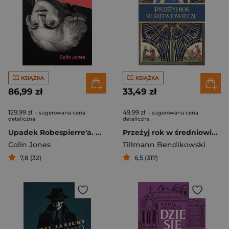
KSIĄŻKA
KSIĄŻKA
86,99 zł
33,49 zł
129,99 zł
49,99 zł
- sugerowana cena
- sugerowana cena
detaliczna
detaliczna
Upadek Robespierre'a. Ostatnie 24 godziny terroru
Przeżyj rok w średniowieczu
Colin Jones
Tillmann Bendikowski
7,8 (32)
6,5 (317)