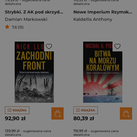
- sugerowana cena
- sugerowana cena
detaliczna
detaliczna
Strybki. Z AK pod skrzydła NKWD
Nowe Imperium Rzymskie. Przebudzenie Wschodu. Historia Bizancjum. Tom I
Damian Markowski
Kaldellis Anthony
7,6 (12)
KSIĄŻKA
KSIĄŻKA
92,90 zł
80,39 zł
139,99 zł
119,99 zł
- sugerowana cena
- sugerowana cena
detaliczna
detaliczna