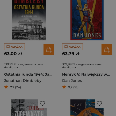
KSIĄŻKA
KSIĄŻKA
63,00 zł
63,79 zł
139,99 zł
109,99 zł
- sugerowana cena
- sugerowana cena
detaliczna
detaliczna
Ostatnia runda 1944: Jak Stalin wygrał wojnę
Henryk V. Największy wojownik na angielskim tronie
Jonathan Dimbleby
Dan Jones
7,2 (24)
9,2 (18)