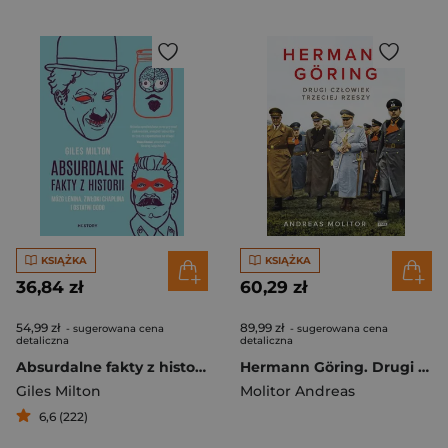
KSIĄŻKA
KSIĄŻKA
36,84 zł
60,29 zł
54,99 zł
89,99 zł
- sugerowana cena
- sugerowana cena
detaliczna
detaliczna
Absurdalne fakty z historii. Mózg Lenina, zwłoki Chaplina i ostatni dodo
Hermann Göring. Drugi człowiek Trzeciej Rzeszy
Giles Milton
Molitor Andreas
6,6 (222)