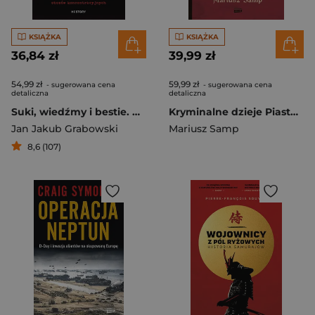
KSIĄŻKA
KSIĄŻKA
36,84 zł
39,99 zł
54,99 zł
59,99 zł
- sugerowana cena
- sugerowana cena
detaliczna
detaliczna
Suki, wiedźmy i bestie. Historie nadzorczyń z niemieckich obozów koncentracyjnych
Kryminalne dzieje Piastów. Mroczna historia dynastii
Jan Jakub Grabowski
Mariusz Samp
8,6 (107)