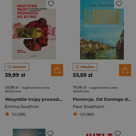
KSIĄŻKA
KSIĄŻKA
39,99 zł
53,59 zł
59,99 zł
79,99 zł
- sugerowana cena
- sugerowana cena
detaliczna
detaliczna
Wszystkie trupy prowadzą do Rzymu. Kryminalne zagadki starożytnych
Florencja. Od Dantego do Galileusza
Emma Southon
Paul Strathern
7,0 (195)
7,9 (180)