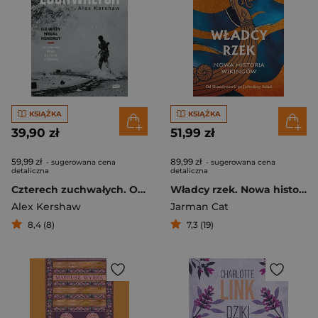
KSIĄŻKA
KSIĄŻKA
39,90 zł
51,99 zł
59,99 zł
89,99 zł
- sugerowana cena
- sugerowana cena
detaliczna
detaliczna
Czterech zuchwałych. Od piasków Afryki do serca III Rzeszy
Władcy rzek. Nowa historia wikingów
Alex Kershaw
Jarman Cat
8,4 (8)
7,3 (19)