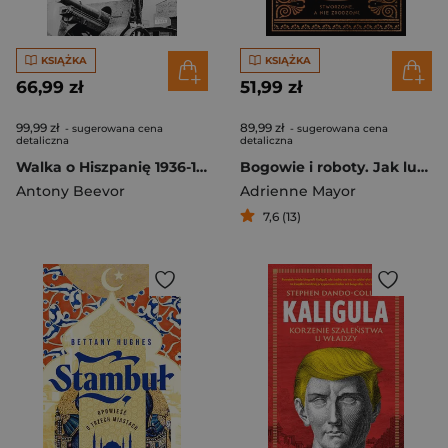
KSIĄŻKA
KSIĄŻKA
66,99 zł
51,99 zł
99,99 zł
89,99 zł
- sugerowana cena
- sugerowana cena
detaliczna
detaliczna
Walka o Hiszpanię 1936-1939 wyd. 2023
Bogowie i roboty. Jak ludzie starożytności wymyślili sztuczne życie
Antony Beevor
Adrienne Mayor
7,6 (13)