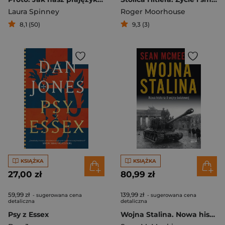
Laura Spinney
Roger Moorhouse
8,1 (50)
9,3 (3)
KSIĄŻKA
KSIĄŻKA
27,00 zł
80,99 zł
59,99 zł
139,99 zł
- sugerowana cena
- sugerowana cena
detaliczna
detaliczna
Psy z Essex
Wojna Stalina. Nowa historia II wojny światowej