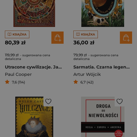
KSIĄŻKA
KSIĄŻKA
80,39 zł
36,00 zł
119,99 zł
79,99 zł
- sugerowana cena
- sugerowana cena
detaliczna
detaliczna
Utracone cywilizacje. Jak rozkwitały i upadały...
Sarmatia. Czarna legenda złotego wieku
Paul Cooper
Artur Wójcik
7,6 (114)
6,7 (42)