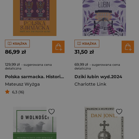
KSIĄŻKA
KSIĄŻKA
86,99 zł
31,50 zł
129,99 zł
69,99 zł
- sugerowana cena
- sugerowana cena
detaliczna
detaliczna
Polska sarmacka. Historia zwykłych ludzi
Dziki łubin wyd.2024
Mateusz Wyżga
Charlotte Link
6,3 (16)