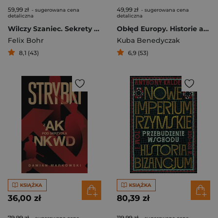
59,99 zł
49,99 zł
- sugerowana cena
- sugerowana cena
detaliczna
detaliczna
Wilczy Szaniec. Sekrety tajnej kwatery Hitlera na Mazurach
Obłęd Europy. Historie alternatywne XX wieku
Felix Bohr
Kuba Benedyczak
8,1 (43)
6,9 (53)
KSIĄŻKA
KSIĄŻKA
36,00 zł
80,39 zł
79,99 zł
119,99 zł