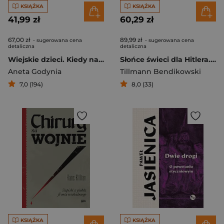
KSIĄŻKA
KSIĄŻKA
41,99 zł
60,29 zł
67,00 zł
89,99 zł
- sugerowana cena
- sugerowana cena
detaliczna
detaliczna
Wiejskie dzieci. Kiedy nasi przodkowie byli mali
Słońce świeci dla Hitlera. Zwyczajne życie w III Rzeszy
Aneta Godynia
Tillmann Bendikowski
7,0 (194)
8,0 (33)
KSIĄŻKA
KSIĄŻKA