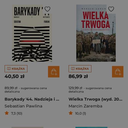
KSIĄŻKA
KSIĄŻKA
40,50 zł
86,99 zł
89,99 zł
129,99 zł
- sugerowana cena
- sugerowana cena
detaliczna
detaliczna
Barykady '44. Nadzieja i wspólnota
Wielka Trwoga (wyd. 2026)
Sebastian Pawlina
Marcin Zaremba
7,3 (10)
10,0 (1)