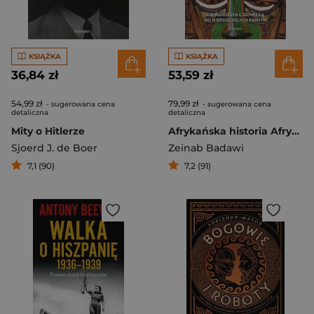
KSIĄŻKA
KSIĄŻKA
36,84 zł
53,59 zł
54,99 zł
79,99 zł
- sugerowana cena
- sugerowana cena
detaliczna
detaliczna
Mity o Hitlerze
Afrykańska historia Afryki. Od narodzin człowieka do niepodległych państw
Sjoerd J. de Boer
Zeinab Badawi
7,1 (90)
7,2 (91)