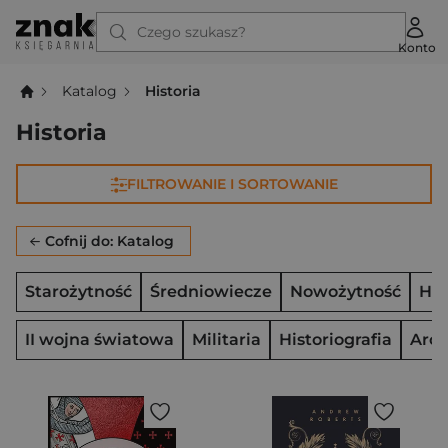
Czego szukasz?
Konto
Katalog
Historia
Historia
FILTROWANIE I SORTOWANIE
Cofnij do: Katalog
Starożytność
Średniowiecze
Nowożytność
His
II wojna światowa
Militaria
Historiografia
Arch