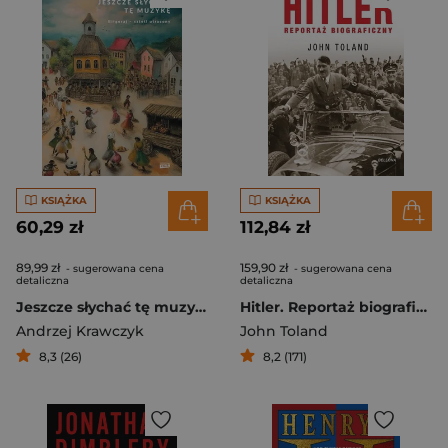
KSIĄŻKA
KSIĄŻKA
60,29 zł
112,84 zł
89,99 zł
159,90 zł
- sugerowana cena
- sugerowana cena
detaliczna
detaliczna
Jeszcze słychać tę muzykę. Biłgoraj – sztetl utracony
Hitler. Reportaż biograficzny
Andrzej Krawczyk
John Toland
8,3 (26)
8,2 (171)