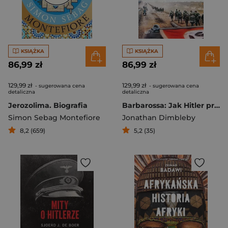
KSIĄŻKA
KSIĄŻKA
86,99 zł
86,99 zł
129,99 zł
129,99 zł
- sugerowana cena
- sugerowana cena
detaliczna
detaliczna
Jerozolima. Biografia
Barbarossa: Jak Hitler przegrał wojnę
Simon Sebag Montefiore
Jonathan Dimbleby
8,2 (659)
5,2 (35)