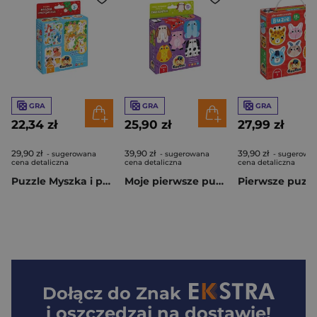
GRA
GRA
GRA
22,34 zł
25,90 zł
27,99 zł
29,90 zł
39,90 zł
39,90 zł
- sugerowana
- sugerowana
- sugerowa
cena detaliczna
cena detaliczna
cena detaliczna
Puzzle Myszka i przyjaciele CzuCzu
Moje pierwsze puzzle Zwierzątka Czuczu
Dołącz do
Znak
i oszczędzaj na dostawie!