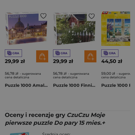
GRA
GRA
GRA
29,99 zł
29,99 zł
44,50 zł
56,78 zł
56,78 zł
59,00 zł
- sugerowana
- sugerowana
- sugerowa
cena detaliczna
cena detaliczna
cena detaliczna
Puzzle 1000 Amalienborg 56697
Puzzle 1000 Finnish Summer Cottage 56685
Oceny i recenzje gry
CzuCzu Moje
pierwsze puzzle Do pary 15 mies.+
Średnia ocen: