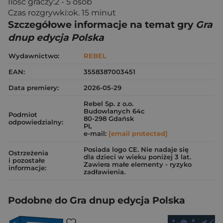
Ilość graczy:2 - 5 osób
Czas rozgrywki:ok. 15 minut
Szczegółowe informacje na temat gry
Gra
dnup edycja Polska
Wydawnictwo:
REBEL
EAN:
3558387003451
Data premiery:
2026-05-29
Rebel Sp. z o.o.
Budowlanych 64c
Podmiot
80-298 Gdańsk
odpowiedzialny:
PL
e-mail:
[email protected]
Posiada logo CE. Nie nadaje się
Ostrzeżenia
dla dzieci w wieku poniżej 3 lat.
i pozostałe
Zawiera małe elementy - ryzyko
informacje:
zadławienia.
Podobne do Gra dnup edycja Polska