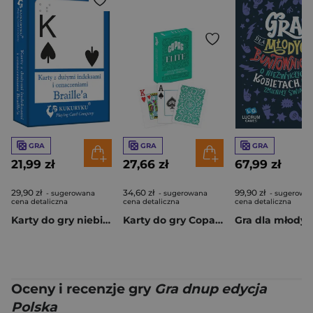
GRA
GRA
GRA
21,99 zł
27,66 zł
67,99 zł
29,90 zł
34,60 zł
99,90 zł
- sugerowana
- sugerowana
- sugerowa
cena detaliczna
cena detaliczna
cena detaliczna
Karty do gry niebieskie z dużymi indeksami i znakami Braile'a
Karty do gry Copag Elite Green
Oceny i recenzje gry
Gra dnup edycja
Polska