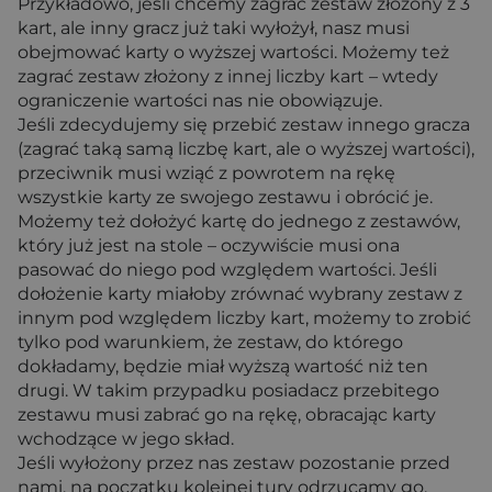
Przykładowo, jeśli chcemy zagrać zestaw złożony z 3
kart, ale inny gracz już taki wyłożył, nasz musi
obejmować karty o wyższej wartości. Możemy też
zagrać zestaw złożony z innej liczby kart – wtedy
ograniczenie wartości nas nie obowiązuje.
Jeśli zdecydujemy się przebić zestaw innego gracza
(zagrać taką samą liczbę kart, ale o wyższej wartości),
przeciwnik musi wziąć z powrotem na rękę
wszystkie karty ze swojego zestawu i obrócić je.
Możemy też dołożyć kartę do jednego z zestawów,
który już jest na stole – oczywiście musi ona
pasować do niego pod względem wartości. Jeśli
dołożenie karty miałoby zrównać wybrany zestaw z
innym pod względem liczby kart, możemy to zrobić
tylko pod warunkiem, że zestaw, do którego
dokładamy, będzie miał wyższą wartość niż ten
drugi. W takim przypadku posiadacz przebitego
zestawu musi zabrać go na rękę, obracając karty
wchodzące w jego skład.
Jeśli wyłożony przez nas zestaw pozostanie przed
nami, na początku kolejnej tury odrzucamy go.