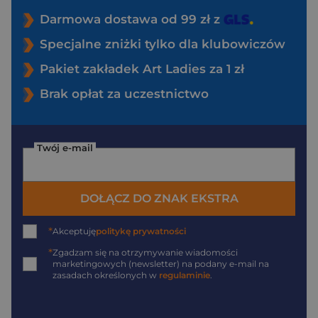
Darmowa dostawa od 99 zł z
Specjalne zniżki tylko dla klubowiczów
Pakiet zakładek Art Ladies za 1 zł
Brak opłat za uczestnictwo
Twój e-mail
DOŁĄCZ DO ZNAK EKSTRA
*
Akceptuję
politykę prywatności
*
Zgadzam się na otrzymywanie wiadomości
marketingowych (newsletter) na podany
e-mail
na
zasadach określonych w
regulaminie
.