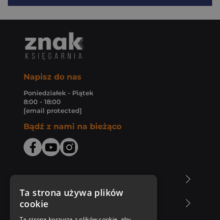
Napisz do nas
Poniedziałek - Piątek
8:00 - 18:00
[email protected]
Bądź z nami na bieżąco
O Księgarni Znak
Ta strona używa plików
cookie
Zakupy u nas
Ta strona korzysta z plików cookie, aby