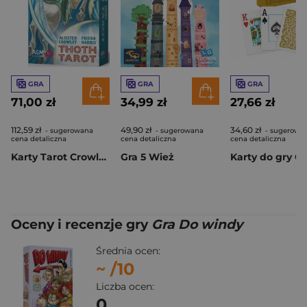
GRA
GRA
GRA
71,00 zł
34,99 zł
27,66 zł
112,59 zł
49,90 zł
34,60 zł
- sugerowana
- sugerowana
- sugerowa
cena detaliczna
cena detaliczna
cena detaliczna
Karty Tarot Crowley Standard GB New Edition
Gra 5 Wież
Oceny i recenzje gry
Gra Do windy
Średnia ocen:
~
/10
Liczba ocen:
0