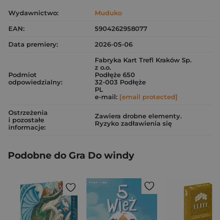
Wydawnictwo:
Muduko
EAN:
5904262958077
Data premiery:
2026-05-06
Fabryka Kart Trefl Kraków Sp.
z o.o.
Podmiot
Podłęże 650
odpowiedzialny:
32-003 Podłęże
PL
e-mail:
[email protected]
Ostrzeżenia
Zawiera drobne elementy.
i pozostałe
Ryzyko zadławienia się
informacje:
Podobne do Gra Do windy