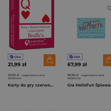
GRA
GRA
21,99 zł
67,99 zł
29,90 zł
99,90 zł
- sugerowana cena
- sugerowana cena
detaliczna
detaliczna
Karty do gry czerwone z dużymi indeksami i znakami Braile:a
Gra 