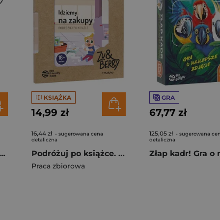
KSIĄŻKA
GRA
14,99 zł
67,77 zł
16,44 zł
125,05 zł
- sugerowana cena
- sugerowana ce
detaliczna
detaliczna
Samotne Wilki Pojedynek
Podróżuj po książce. Idziemy na zakupy. 18 miesięcy +
Praca zbiorowa