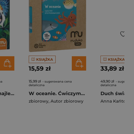
KSIĄŻKA
KSIĄŻKA
15,59 zł
33,89 zł
15,99 zł
49,90 zł
na
- sugerowana cena
- sugerowa
detaliczna
detaliczna
Złap kadr! Gra o najlepsze zdjęcie MUDUKO
W oceanie. Ćwiczymy spostrzegawczość 18 mies.+ Pierwsza ekoksiążeczka Twojego Dziecka
zbiorowy
,
Autor zbiorowy
Anna Kańtoch