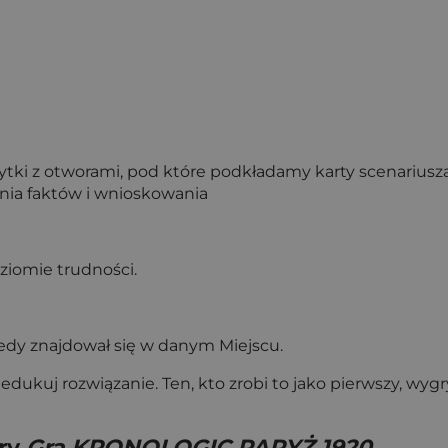
tki z otworami, pod które podkładamy karty scenariusz
enia faktów i wnioskowania
ziomie trudności.
iedy znajdował się w danym Miejscu.
ukuj rozwiązanie. Ten, kto zrobi to jako pierwszy, wyg
gry
Gra KRONOLOGIC PARYŻ 1920