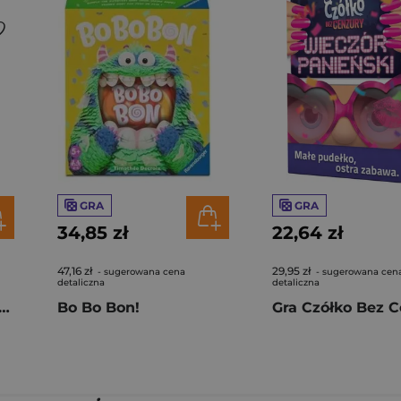
GRA
GRA
34,85 zł
22,64 zł
47,16 zł
29,95 zł
- sugerowana cena
- sugerowana cen
detaliczna
detaliczna
HelloFun Śpiewać każdy może
Bo Bo Bon!