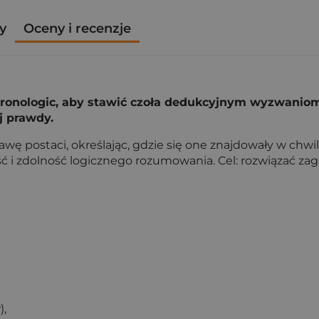
y
Oceny i recenzje
Kronologic, aby stawić czoła dedukcyjnym wyzwanio
j prawdy.
 postaci, określając, gdzie się one znajdowały w chwili 
ść i zdolność logicznego rozumowania. Cel: rozwiązać za
),