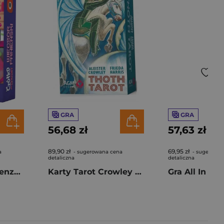
GRA
GRA
56,68 zł
57,63 zł
89,90 zł
69,95 zł
a
- sugerowana cena
- sugerowan
detaliczna
detaliczna
Gra Czółko Bez Cenzury Wieczór Panieński
Karty Tarot Crowley Pocket
Gra All In Wi