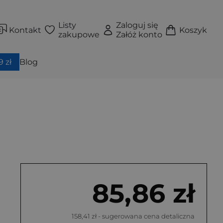
Listy
Zaloguj się
Kontakt
Koszyk
zakupowe
Załóż konto
 zł
Blog
85,86 zł
158,41 zł
- sugerowana cena detaliczna