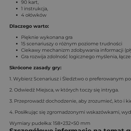
90 kart,
1 instrukcja,
4 ołówków
Dlaczego warto:
Pięknie wykonana gra
15 scenariuszy o różnym poziome trudności
Ciekawy mechanizm zdobywania informacji (pły
Gra rozwija zdolność logicznego myślenia, łącz
Skrócone zasady gry:
1. Wybierz Scenariusz i Śledztwo o preferowanym po
2. Odwiedź Miejsca, w których toczy się intryga.
3. Przeprowadź dochodzenie, aby zrozumieć, kto i k
4. Posiłkując się zgromadzonymi wskazówkami, wyded
Wymiary pudełka: 158×232×50 mm
Szczegółowe informacje na temat 