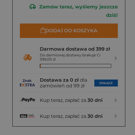
Zamów teraz, wyślemy jeszcze
dziś!
DODAJ DO KOSZYKA
Darmowa dostawa od 399 zł
Do darmowej dostawy brakuje Ci
399,00 zł
Dostawa za 0 zł
dla
DOŁĄCZ
zamówień od 99 zł
Kup teraz, zapłać za
30 dni
Kup teraz, zapłać za
30 dni