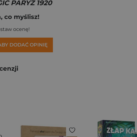
IC PARYŻ 1920
 co myślisz!
ostaw ocenę!
 ABY DODAĆ OPINIĘ
cenzji