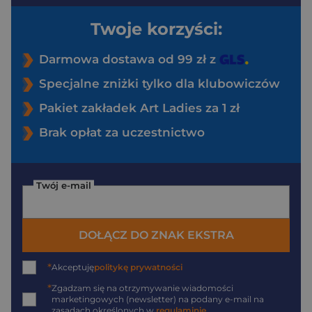
Twoje korzyści:
Darmowa dostawa od 99 zł z
Specjalne zniżki tylko dla klubowiczów
Pakiet zakładek Art Ladies za 1 zł
Brak opłat za uczestnictwo
Twój e-mail
DOŁĄCZ DO ZNAK EKSTRA
*
Akceptuję
politykę prywatności
*
Zgadzam się na otrzymywanie wiadomości
marketingowych (newsletter) na podany
e-mail
na
zasadach określonych w
regulaminie
.