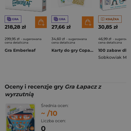
GRA
GRA
KSIĄŻKA
218,28 zł
27,66 zł
30,85 zł
299,95 zł
34,60 zł
46,99 zł
- sugerowana
- sugerowana
- sugerowa
cena detaliczna
cena detaliczna
cena detaliczna
Gra Emberleaf
Karty do gry Copag Elite Gold
Sobkowiak Mon
Oceny i recenzje gry
Gra Łapacz z
wyrzutnią
Średnia ocen:
~
/10
Liczba ocen:
0