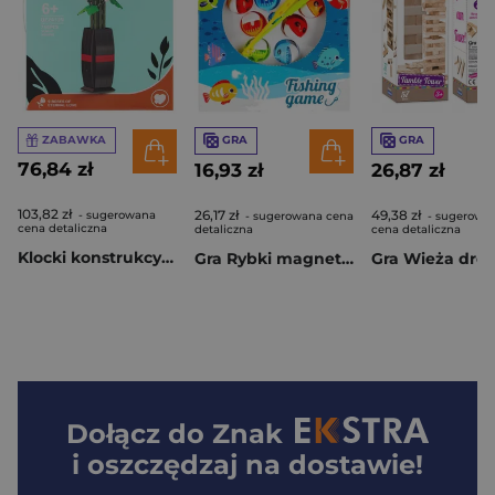
ZABAWKA
GRA
GRA
76,84 zł
16,93 zł
26,87 zł
103,82 zł
26,17 zł
49,38 zł
- sugerowana
- sugerowana cena
- sugerowa
cena detaliczna
detaliczna
cena detaliczna
Klocki konstrukcyjne Kwiaty 756 elementów
Gra Rybki magnetyczne
Dołącz do
Znak
i oszczędzaj na dostawie!