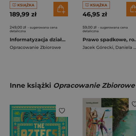
KSIĄŻKA
KSIĄŻKA
189,99 zł
46,95 zł
249,00 zł
59,00 zł
- sugerowana cena
- sugerowana cena
detaliczna
detaliczna
Informatyzacja działalności podmiotów realizujących zadania publiczne. Komentarz
Prawo spadkowe, rodz
Opracowanie Zbiorowe
Jacek Górecki
,
Daniela Wybrańczyk
Inne książki
Opracowanie Zbiorowe