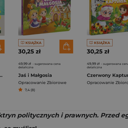
KSIĄŻKA
KSIĄŻKA
30,25 zł
30,25 zł
49,99 zł
49,99 zł
- sugerowana cena
- sugerowana cen
detaliczna
detaliczna
f Travel. Lonely Planet
Jaś i Małgosia
Czerwony Kaptu
Opracowanie Zbiorowe
Opracowanie Zbior
7,4 (8)
oktryn politycznych i prawnych. Przed