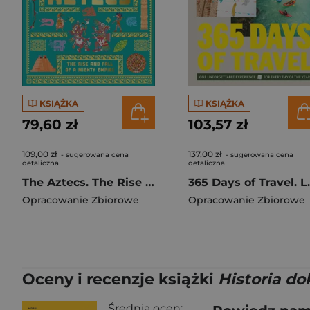
KSIĄŻKA
KSIĄŻKA
79,60 zł
103,57 zł
109,00 zł
137,00 zł
- sugerowana cena
- sugerowana cena
detaliczna
detaliczna
The Aztecs. The Rise and Fall of a Mighty Empire
365 Days o
Opracowanie Zbiorowe
Opracowanie Zbiorowe
Oceny i recenzje książki
Historia d
Średnia ocen: