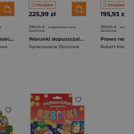
KSIĄŻKA
KSIĄŻKA
225,99 zł
195,93 zł
299,00 zł
259,00 zł
a
- sugerowana cena
- sugerow
detaliczna
detaliczna
Prawo nieruchomości oraz inne akty prawne wyd. 25
Warunki dopuszczalności powierzania pracy cudzoziemcom na terytorium Rzeczypospolitej Polskiej. Komentarz
owe
Opracowanie Zbiorowe
Robert Kosmal