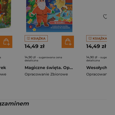
KSIĄŻKA
KSIĄŻKA
14,49 zł
14,49 zł
14,90 zł
14,90 zł
a
- sugerowana cena
- sugerowan
detaliczna
detaliczna
rek
Magiczne święta. Opowiadanka & rzepiki
owe
Opracowanie Zbiorowe
Opracowanie Z
 egzaminem