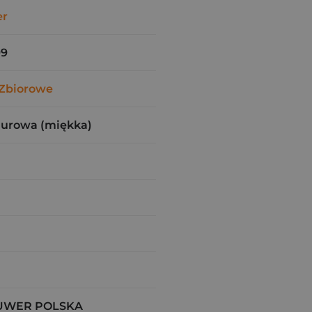
er
99
Zbiorowe
zurowa (miękka)
UWER POLSKA