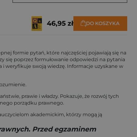
46,95 zł
DO KOSZYKA
nej formie pytań, które najczęściej pojawiają się na
czy się poprzez formułowanie odpowiedzi na pytania
wa i weryfikuje swoją wiedzę. Informacje uzyskane w
rozumienie.
ństwie, prawie i władzy. Pokazuje, że rozwój tych
zesnego porządku prawnego.
nauczycielom akademickim, którzy mogą ją
 prawnych. Przed egzaminem