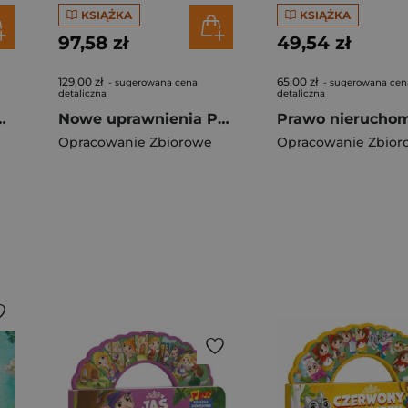
KSIĄŻKA
KSIĄŻKA
97,58 zł
49,54 zł
129,00 zł
65,00 zł
- sugerowana cena
- sugerowana cen
detaliczna
detaliczna
inne i opiekuńcze. Kazusy
Nowe uprawnienia PIP po zmianach 2026. Umowy cywilnoprawne w praktyce
Opracowanie Zbiorowe
Opracowanie Zbior