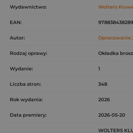
Wydawnictwo:
Wolters Kluw
EAN:
97883843828
Autor:
Opracowanie 
Rodzaj oprawy:
Okładka bros
Wydanie:
1
Liczba stron:
348
Rok wydania:
2026
Data premiery:
2026-05-20
WOLTERS KL