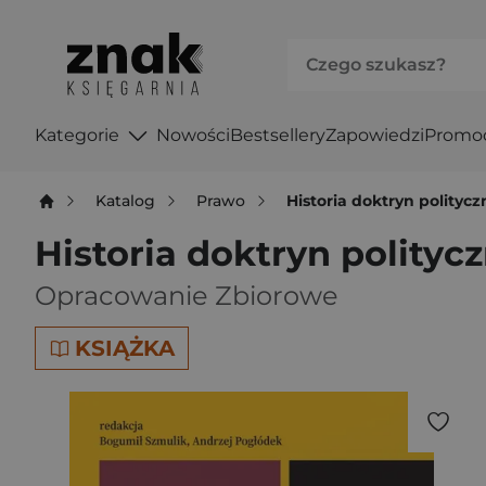
Kategorie
Nowości
Bestsellery
Zapowiedzi
Promo
Katalog
Prawo
Historia doktryn polity
Historia doktryn polity
Opracowanie Zbiorowe
KSIĄŻKA