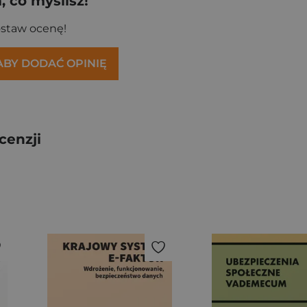
 co myślisz!
ostaw ocenę!
 ABY DODAĆ OPINIĘ
cenzji