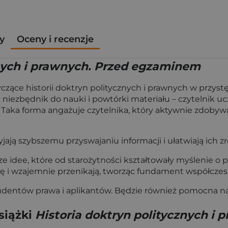
y
Oceny i recenzje
znych i prawnych. Przed egzaminem
zące historii doktryn politycznych i prawnych w przystęp
niezbędnik do nauki i powtórki materiału – czytelnik u
ce. Taka forma angażuje czytelnika, który aktywnie zdoby
jają szybszemu przyswajaniu informacji i ułatwiają ich z
 idee, które od starożytności kształtowały myślenie o pa
ją się i wzajemnie przenikają, tworząc fundament współc
studentów prawa i aplikantów. Będzie również pomocna 
siążki
Historia doktryn politycznych i