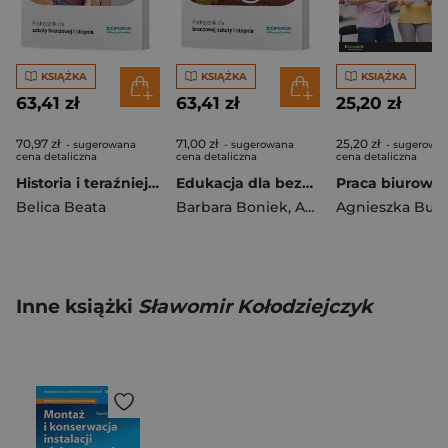
KSIĄŻKA
KSIĄŻKA
KSIĄŻKA
63,41 zł
63,41 zł
25,20 zł
70,97 zł
71,00 zł
25,20 zł
- sugerowana
- sugerowana
- sugerowa
cena detaliczna
cena detaliczna
cena detaliczna
Historia i teraźniejszość 1 Podręcznik Szkoła branżowa
Edukacja dla bezpieczeństwa Podręcznik dla branżowej szkoły I stopnia Branżowa szkoła
Belica Beata
Barbara Boniek
,
Andrzej Kruczyński
Agnieszka Burc
Inne książki
Sławomir Kołodziejczyk