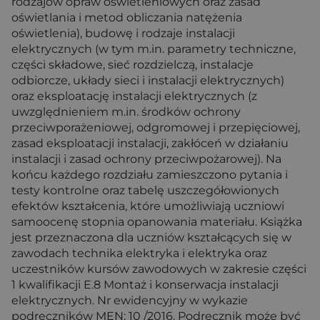
rodzajów opraw oświetleniowych oraz zasad
oświetlania i metod obliczania natężenia
oświetlenia), budowę i rodzaje instalacji
elektrycznych (w tym m.in. parametry techniczne,
części składowe, sieć rozdzielczą, instalacje
odbiorcze, układy sieci i instalacji elektrycznych)
oraz eksploatację instalacji elektrycznych (z
uwzględnieniem m.in. środków ochrony
przeciwporażeniowej, odgromowej i przepięciowej,
zasad eksploatacji instalacji, zakłóceń w działaniu
instalacji i zasad ochrony przeciwpożarowej). Na
końcu każdego rozdziału zamieszczono pytania i
testy kontrolne oraz tabelę uszczegółowionych
efektów kształcenia, które umożliwiają uczniowi
samoocenę stopnia opanowania materiału. Książka
jest przeznaczona dla uczniów kształcących się w
zawodach technika elektryka i elektryka oraz
uczestników kursów zawodowych w zakresie części
1 kwalifikacji E.8 Montaż i konserwacja instalacji
elektrycznych. Nr ewidencyjny w wykazie
podręczników MEN: 10 /2016. Podręcznik może być