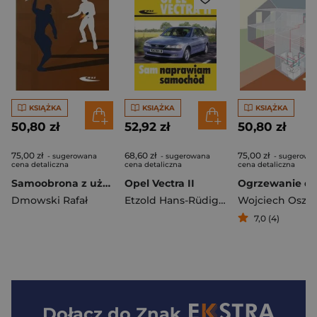
KSIĄŻKA
KSIĄŻKA
KSIĄŻKA
50,80 zł
52,92 zł
50,80 zł
75,00 zł
68,60 zł
75,00 zł
- sugerowana
- sugerowana
- sugerowa
cena detaliczna
cena detaliczna
cena detaliczna
Samoobrona z użyciem broni palnej
Opel Vectra II
Dmowski Rafał
Etzold Hans-Rüdiger
Wojciech Oszc
7,0 (4)
Dołącz do
Znak