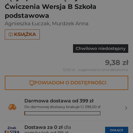
Ćwiczenia Wersja B Szkoła
podstawowa
Agnieszka Łuczak
,
Murdzek Anna
KSIĄŻKA
Chwilowo niedostępny
9,38 zł
12,50 zł
- sugerowana cena detaliczna
POWIADOM O DOSTĘPNOŚCI
Darmowa dostawa od 399 zł
Do darmowej dostawy brakuje Ci 399,00 zł
Dostawa za 0 zł
dla
DOŁĄCZ
zamówień od 99 zł