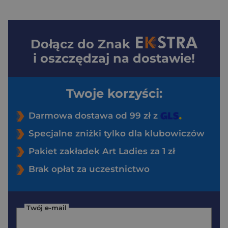
Dołącz do
Znak
i oszczędzaj na dostawie!
Twoje korzyści:
Darmowa dostawa od 99 zł z
Specjalne zniżki tylko dla klubowiczów
Pakiet zakładek Art Ladies za 1 zł
Brak opłat za uczestnictwo
Twój e-mail