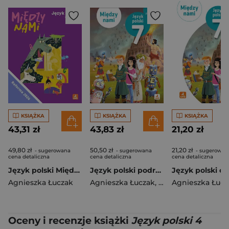
KSIĄŻKA
KSIĄŻKA
KSIĄŻKA
43,31 zł
43,83 zł
21,20 zł
49,80 zł
50,50 zł
21,20 zł
- sugerowana
- sugerowana
- sugerowan
cena detaliczna
cena detaliczna
cena detaliczna
Język polski Między nami podręcznik dla klasy 4 szkoły podstawowej EDYCJA 2026
Język polski podręcznik dla klasy 7 Między nami EDYCJA 2026
Agnieszka Łuczak
Agnieszka Łuczak
,
Agnieszka Suchow
Agnieszka Łucz
Oceny i recenzje książki
Język polski 4