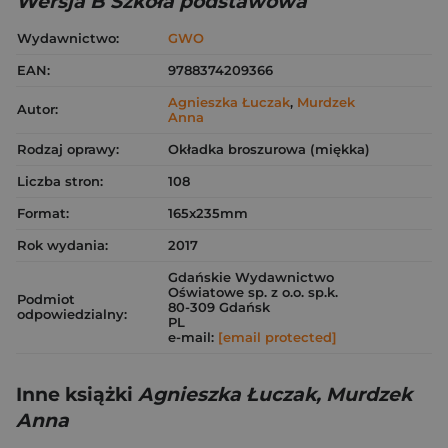
Wersja B Szkoła podstawowa
Wydawnictwo:
GWO
EAN:
9788374209366
Agnieszka Łuczak
,
Murdzek
Autor:
Anna
Rodzaj oprawy:
Okładka broszurowa (miękka)
Liczba stron:
108
Format:
165x235mm
Rok wydania:
2017
Gdańskie Wydawnictwo
Oświatowe sp. z o.o. sp.k.
Podmiot
80-309 Gdańsk
odpowiedzialny:
PL
e-mail:
[email protected]
Inne książki
Agnieszka Łuczak, Murdzek
Anna