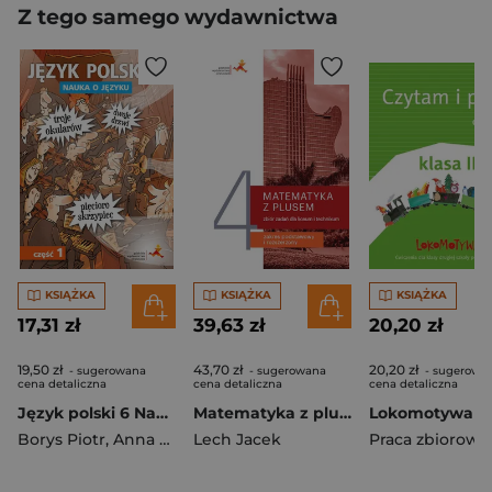
Z tego samego wydawnictwa
KSIĄŻKA
KSIĄŻKA
KSIĄŻKA
17,31 zł
39,63 zł
20,20 zł
19,50 zł
43,70 zł
20,20 zł
- sugerowana
- sugerowana
- sugerowa
cena detaliczna
cena detaliczna
cena detaliczna
Język polski 6 Nauka o języku Część 1 Szkoła podstawowa
Matematyka z plusem 4 Zbiór zadań Zakres podstawowy i rozszerzony Liceum technikum
Borys Piotr
,
Anna Halasz
Lech Jacek
Praca zbiorowa