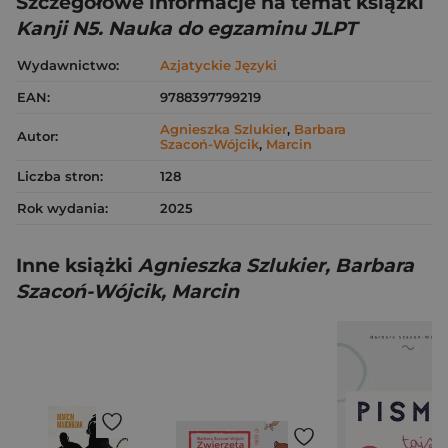
Szczegółowe informacje na temat książki
Kanji N5. Nauka do egzaminu JLPT
Wydawnictwo:
Azjatyckie Języki
EAN:
9788397799219
Agnieszka Szlukier
,
Barbara
Autor:
Szacoń-Wójcik
,
Marcin
Liczba stron:
128
Rok wydania:
2025
Inne książki
Agnieszka Szlukier, Barbara
Szacoń-Wójcik, Marcin