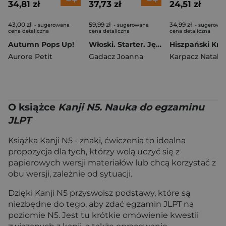
34,81 zł
37,73 zł
24,51 zł
43,00 zł
59,99 zł
34,99 zł
- sugerowana
- sugerowana
- sugerowa
cena detaliczna
cena detaliczna
cena detaliczna
Autumn Pops Up!
Włoski. Starter. Język i kultura
Aurore Petit
Gadacz Joanna
Karpacz Natalia
O książce
Kanji N5. Nauka do egzaminu
JLPT
Książka Kanji N5 - znaki, ćwiczenia to idealna
propozycja dla tych, którzy wolą uczyć się z
papierowych wersji materiałów lub chcą korzystać z
obu wersji, zależnie od sytuacji.
Dzięki Kanji N5 przyswoisz podstawy, które są
niezbędne do tego, aby zdać egzamin JLPT na
poziomie N5. Jest tu krótkie omówienie kwestii