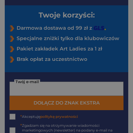
Twoje korzyści:
Darmowa dostawa od 99 zł z
Specjalne zniżki tylko dla klubowiczów
Pakiet zakładek Art Ladies za 1 zł
Brak opłat za uczestnictwo
Twój e-mail
DOŁĄCZ DO ZNAK EKSTRA
*
Akceptuję
politykę prywatności
*
Zgadzam się na otrzymywanie wiadomości
marketingowych (newsletter) na podany
e-mail
na