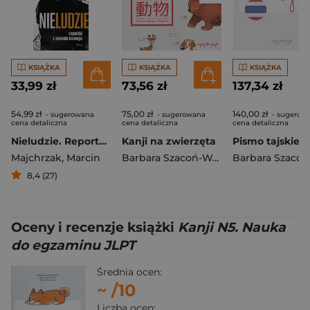
KSIĄŻKA
KSIĄŻKA
KSIĄŻKA
33,99 zł
73,56 zł
137,34 zł
54,99 zł
75,00 zł
140,00 zł
- sugerowana
- sugerowana
- sugerow
cena detaliczna
cena detaliczna
cena detaliczna
Nieludzie. Reportaż z zakładu karnego
Kanji na zwierzęta
Pismo tajskie
Majchrzak
,
Marcin
Barbara Szacoń-Wójcik
8,4 (27)
Oceny i recenzje książki
Kanji N5. Nauka
do egzaminu JLPT
Średnia ocen:
~
/10
Liczba ocen: