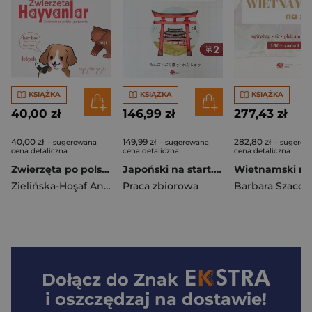
KSIĄŻKA
KSIĄŻKA
KSIĄŻKA
40,00 zł
146,99 zł
277,43 zł
40,00 zł
149,99 zł
282,80 zł
- sugerowana
- sugerowana
- sugerow
cena detaliczna
cena detaliczna
cena detaliczna
Zwierzęta po polsku i turecku
Japoński na start. Gramatyka i słownictwo cz.2
Zielińska-Hoşaf Anna
Praca zbiorowa
Dołącz do
Znak
i oszczędzaj na dostawie!