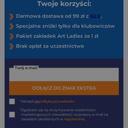
Twoje korzyści:
Darmowa dostawa od 99 zł z
Specjalne zniżki tylko dla klubowiczów
Pakiet zakładek Art Ladies za 1 zł
Brak opłat za uczestnictwo
Twój e-mail
DOŁĄCZ DO ZNAK EKSTRA
*
Akceptuję
politykę prywatności
*
Zgadzam się na otrzymywanie wiadomości
marketingowych (newsletter) na podany
e-mail
na
zasadach określonych w
regulaminie
.