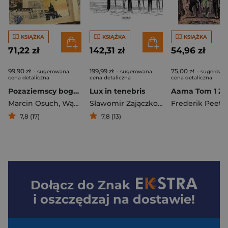
KSIĄŻKA
KSIĄŻKA
KSIĄŻKA
71,22 zł
142,31 zł
54,96 zł
99,90 zł
199,99 zł
75,00 zł
- sugerowana
- sugerowana
- sugerowa
cena detaliczna
cena detaliczna
cena detaliczna
Pozaziemscy bogowie i kosmiczni detektywi Polski komiks SF do 1989 roku
Lux in tenebris
Marcin Osuch
,
Wągrowski Konrad
Sławomir Zajączkowski
Frederik Peete
7,8 (17)
7,8 (13)
Dołącz do
Znak
i oszczędzaj na dostawie!