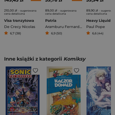
149,43 zł
59,76 zł
59,94 zł
210,00 zł
89,00 zł
89,90 zł
- sugerowana
- sugerowana
- sugerowa
cena detaliczna
cena detaliczna
cena detaliczna
Visa tranzytowa
Patria
Heavy Liquid
De Crecy Nicolas
Aramburu Fernardo
,
Fejzula Toni
Paul Pope
6,7 (38)
6,9 (50)
6,6 (44)
Inne książki z kategorii
Komiksy