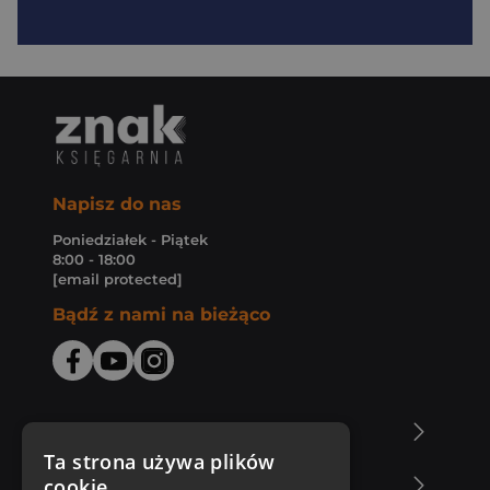
Napisz do nas
Poniedziałek - Piątek
8:00 - 18:00
[email protected]
Bądź z nami na bieżąco
O Księgarni Znak
Ta strona używa plików
cookie
Zakupy u nas