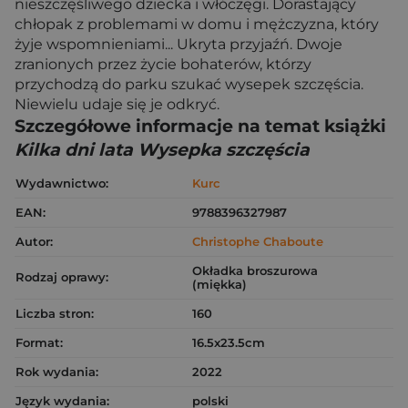
nieszczęśliwego dziecka i włóczęgi. Dorastający
chłopak z problemami w domu i mężczyzna, który
żyje wspomnieniami... Ukryta przyjaźń. Dwoje
zranionych przez życie bohaterów, którzy
przychodzą do parku szukać wysepek szczęścia.
Niewielu udaje się je odkryć.
Szczegółowe informacje na temat książki
Kilka dni lata Wysepka szczęścia
Wydawnictwo:
Kurc
EAN:
9788396327987
Autor:
Christophe Chaboute
Okładka broszurowa
Rodzaj oprawy:
(miękka)
Liczba stron:
160
Format:
16.5x23.5cm
Rok wydania:
2022
Język wydania:
polski