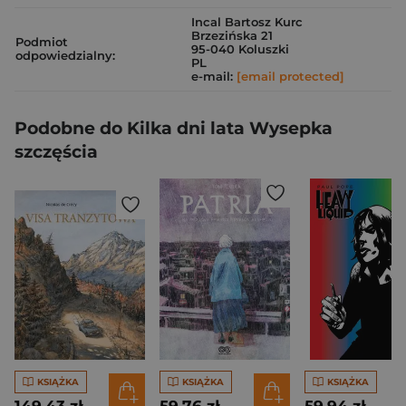
Incal Bartosz Kurc
Brzezińska 21
Podmiot
95-040 Koluszki
odpowiedzialny:
PL
e-mail:
[email protected]
Podobne do Kilka dni lata Wysepka
szczęścia
KSIĄŻKA
KSIĄŻKA
KSIĄŻKA