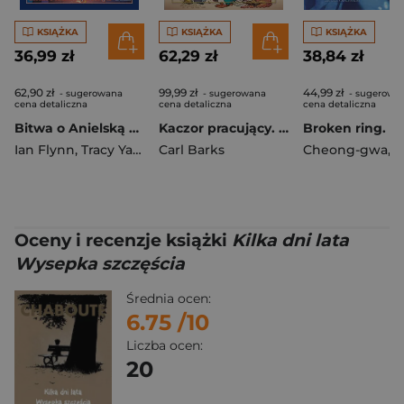
KSIĄŻKA
KSIĄŻKA
KSIĄŻKA
36,99 zł
62,29 zł
38,84 zł
62,90 zł
99,99 zł
44,99 zł
- sugerowana
- sugerowana
- sugerowa
cena detaliczna
cena detaliczna
cena detaliczna
Bitwa o Anielską Wyspę 2. Sonic the Hedgehog. Tom 6 wyd. 2
Kaczor pracujący. Wielcy bohaterowie Disneya. Kaczor Donald. Tom 3
Ian Flynn
,
Tracy Yardley
Carl Barks
,
Adam Bryce Thomas
Cheong-gwa
,
Kim
Oceny i recenzje książki
Kilka dni lata
Wysepka szczęścia
Średnia ocen:
6.75
/10
Liczba ocen:
20