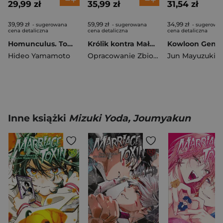
29,99 zł
35,99 zł
31,54 zł
39,99 zł
59,99 zł
34,99 zł
- sugerowana
- sugerowana
- sugerowa
cena detaliczna
cena detaliczna
cena detaliczna
Homunculus. Tom 4
Królik kontra Małpa i legion zagłady. Tom 3
Hideo Yamamoto
Opracowanie Zbiorowe
Jun Mayuzuki
Inne książki
Mizuki Yoda, Joumyakun