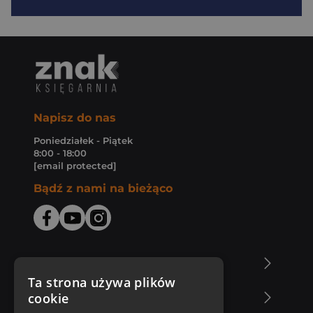
Napisz do nas
Poniedziałek - Piątek
8:00 - 18:00
[email protected]
Bądź z nami na bieżąco
O Księgarni Znak
Ta strona używa plików
cookie
Zakupy u nas