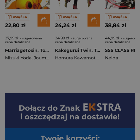
KSIĄŻKA
KSIĄŻKA
KSIĄŻKA
22,80 zł
24,24 zł
38,84 zł
27,99 zł
24,99 zł
44,99 zł
- sugerowana
- sugerowana
- sugerowa
cena detaliczna
cena detaliczna
cena detaliczna
MarriageToxin. Tom 15
Kakegurui Twin. Tom 15
Mizuki Yoda
,
Joumyakun
Homura Kawamoto
,
Kei Saiki
Neida
Dołącz do
Znak
i oszczędzaj na dostawie!
Twoje korzyści: