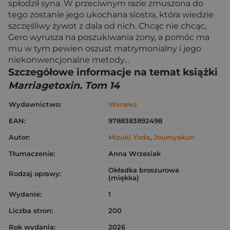
spłodził syna. W przeciwnym razie zmuszona do
tego zostanie jego ukochana siostra, która wiedzie
szczęśliwy żywot z dala od nich. Chcąc nie chcąc,
Gero wyrusza na poszukiwania żony, a pomóc ma
mu w tym pewien oszust matrymonialny i jego
niekonwencjonalne metody…
Szczegółowe informacje na temat książki
Marriagetoxin. Tom 14
Wydawnictwo:
Waneko
EAN:
9788383892498
Autor:
Mizuki Yoda
,
Joumyakun
Tłumaczenie:
Anna Wrzesiak
Okładka broszurowa
Rodzaj oprawy:
(miękka)
Wydanie:
1
Liczba stron:
200
Rok wydania:
2026