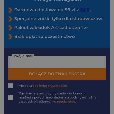
Darmowa dostawa od 99 zł z
Specjalne zniżki tylko dla klubowiczów
Pakiet zakładek Art Ladies za 1 zł
Brak opłat za uczestnictwo
Twój e-mail
DOŁĄCZ DO ZNAK EKSTRA
*
Akceptuję
politykę prywatności
*
Zgadzam się na otrzymywanie wiadomości
marketingowych (newsletter) na podany
e-mail
na
zasadach określonych w
regulaminie
.