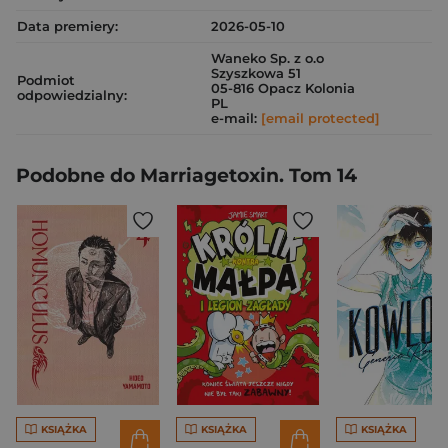
Data premiery:
2026-05-10
Waneko Sp. z o.o
Szyszkowa 51
Podmiot
05-816 Opacz Kolonia
odpowiedzialny:
PL
e-mail:
[email protected]
Podobne do Marriagetoxin. Tom 14
KSIĄŻKA
KSIĄŻKA
KSIĄŻKA