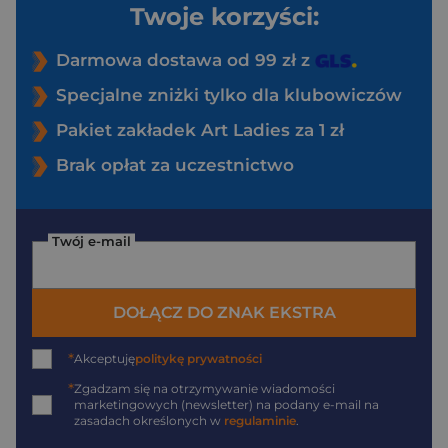
Twoje korzyści:
Darmowa dostawa od 99 zł z
Specjalne zniżki tylko dla klubowiczów
Pakiet zakładek Art Ladies za 1 zł
Brak opłat za uczestnictwo
Twój e-mail
DOŁĄCZ DO ZNAK EKSTRA
*
Akceptuję
politykę prywatności
*
Zgadzam się na otrzymywanie wiadomości
marketingowych (newsletter) na podany
e-mail
na
zasadach określonych w
regulaminie
.