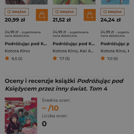
KSIĄŻKA
KSIĄŻKA
KSIĄŻKA
20,99 zł
21,52 zł
24,24 zł
24,99 zł
24,99 zł
24,99 zł
- sugerowana
- sugerowana
- sugerowa
cena detaliczna
cena detaliczna
cena detaliczna
Podróżując pod Księżycem przez inny świat. Tom 3
Podróżując pod Księżycem przez inny świat. Tom 2
Kotora Kino
Kotora Kino
,
Kei Azumi
Kotora Kino
,
Kei A
8,5 (2)
7,7 (3)
7,0 (5)
Oceny i recenzje książki
Podróżując pod
Księżycem przez inny świat. Tom 4
Średnia ocen:
~
/10
Liczba ocen:
0