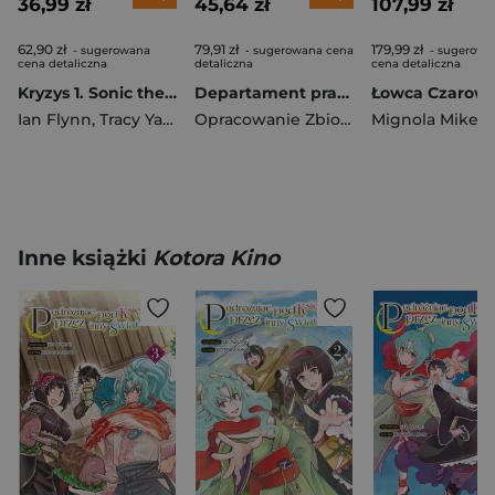
36,99 zł
45,64 zł
107,99 zł
62,90 zł
79,91 zł
179,99 zł
- sugerowana
- sugerowana cena
- sugerowa
cena detaliczna
detaliczna
cena detaliczna
Kryzys 1. Sonic the Hedgehog. Tom 9 wyd. 2
Departament prawdy T.6 Sztandar wyprowadzić
Ian Flynn
,
Tracy Yardley
,
Jack Lawrence
Opracowanie Zbiorowe
Mignola Mike
Inne książki
Kotora Kino