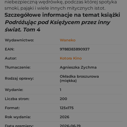
niebezpieczną wędrówkę, podczas której spotyka
smoki, pająki i wiele innych mitycznych istot.
Szczegółowe informacje na temat książki
Podróżując pod Księżycem przez inny
świat. Tom 4
Wydawnictwo:
Waneko
EAN:
9788383890937
Autor:
Kotora Kino
Tłumaczenie:
Agnieszka Zychma
Okładka broszurowa
Rodzaj oprawy:
(miękka)
Wydanie:
1
Liczba stron:
200
Format:
125x175
Rok wydania:
2026
Data premiery:
2026-06-19