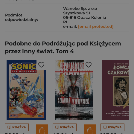
Waneko Sp. z o.o
Szyszkowa 51
Podmiot
05-816 Opacz Kolonia
odpowiedzialny:
PL
e-mail:
[email protected]
Podobne do Podróżując pod Księżycem
przez inny świat. Tom 4
KSIĄŻKA
KSIĄŻKA
KSIĄŻKA