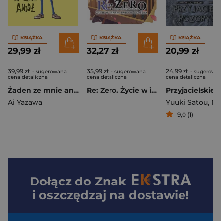
KSIĄŻKA
KSIĄŻKA
KSIĄŻKA
29,99 zł
32,27 zł
20,99 zł
39,99 zł
35,99 zł
24,99 zł
- sugerowana
- sugerowana
- sugerowa
cena detaliczna
cena detaliczna
cena detaliczna
Żaden ze mnie anioł. Tom 1
Re: Zero. Życie w innym świecie od zera. Light Novel. Tom 39
Ai Yazawa
Yuuki Satou
,
Mikoto 
9,0 (1)
Dołącz do
Znak
i oszczędzaj na dostawie!